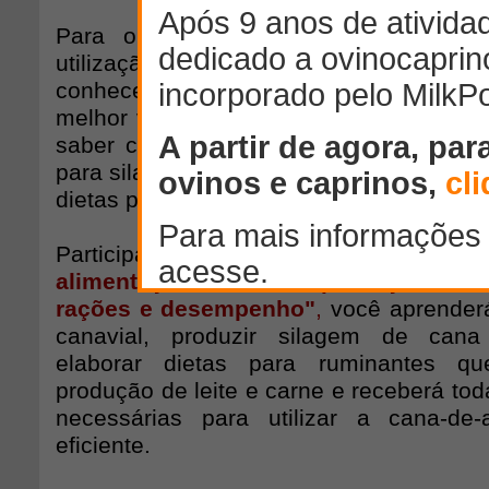
Para o sucesso da produção de ru
utilização dessa forrageira na alimenta
conhecer a sua composição nutricional , s
melhor variedade de plantio e o ideal m
saber calcular o custo-benefício da util
para silagem ou cana in natura e aprend
dietas para os animais.
Participando do Curso Online
"
Cana
alimentação animal: produção, ba
rações e desempenho"
,
você aprender
canavial, produzir silagem de cana
elaborar dietas para ruminantes qu
produção de leite e carne e receberá to
necessárias para utilizar a cana-de
eficiente.