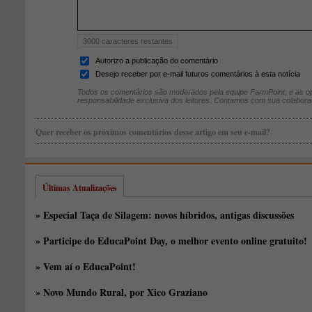
3000
caracteres restantes
Autorizo a publicação do comentário
Desejo receber por e-mail futuros comentários à esta notícia
Todos os comentários são moderados pela equipe FarmPoint, e as op
responsabilidade exclusiva dos leitores. Contamos com sua colabora
Quer receber os próximos comentários desse artigo em seu e-mail?
Últimas Atualizações
» Especial Taça de Silagem: novos híbridos, antigas discussões
» Participe do EducaPoint Day, o melhor evento online gratuito!
» Vem aí o EducaPoint!
» Novo Mundo Rural, por Xico Graziano