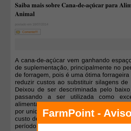
Saiba mais sobre Cana-de-açúcar para Ali
Animal
postado em 18/07/2014
Comente!!!
A cana-de-açúcar vem ganhando espaço
de suplementação, principalmente no pe
de forragem, pois é uma ótima forrageira
reduzir custos ao substituir silagens de
Deixou de ser descriminada pelo baixo 
passando a ser utilizada como exc
alimentação animal devido à grande p
por unidade de área,às poucas perdas na
custo de produção e à disponibilidade c
período de escassez de alimento (seca).