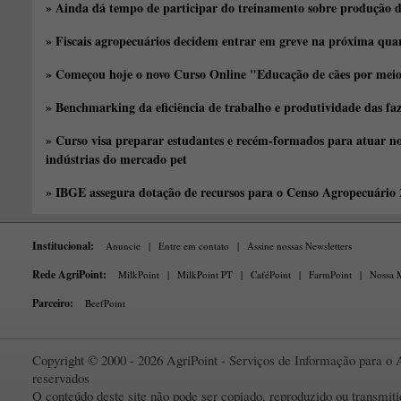
» Ainda dá tempo de participar do treinamento sobre produção d
» Fiscais agropecuários decidem entrar em greve na próxima quar
» Começou hoje o novo Curso Online "Educação de cães por meio 
» Benchmarking da eficiência de trabalho e produtividade das fa
» Curso visa preparar estudantes e recém-formados para atuar no
indústrias do mercado pet
» IBGE assegura dotação de recursos para o Censo Agropecuário
Institucional:
Anuncie
|
Entre em contato
|
Assine nossas Newsletters
Rede AgriPoint:
MilkPoint
|
MilkPoint PT
|
CaféPoint
|
FarmPoint
|
Nossa M
Parceiro:
BeefPoint
Copyright © 2000 - 2026 AgriPoint - Serviços de Informação para o A
reservados
O conteúdo deste site não pode ser copiado, reproduzido ou transmi