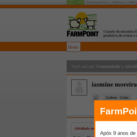
Rede AgriPoint:
MilkPoint
MilkP
Home
Comunidade
>
Ativid
Você está em:
iasmine moreira
Goiânia - Goiás