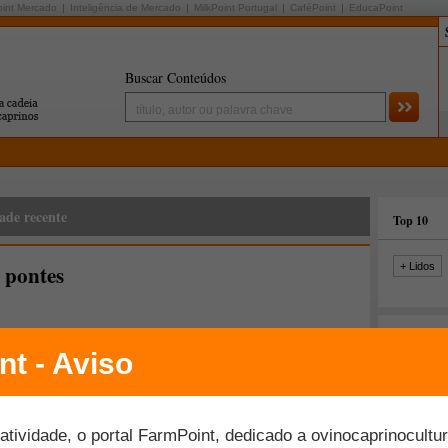
oint Mercado
Inteligência de Mercado
MilkPoint Portugal
CaféPoint
EducaPoint
Buscar Conteúdos
ade recente
Top 10
 pontes
+ Lidos
Últimas fo
Veja o perfil completo