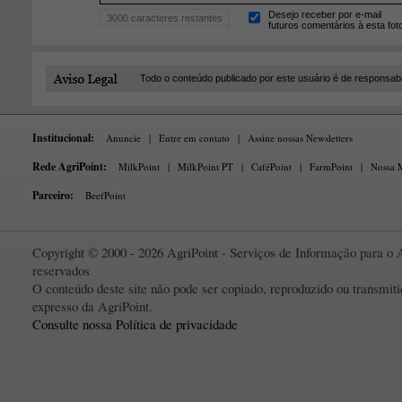
Desejo receber por e-mail
3000
caracteres restantes
futuros comentários à esta fot
Todo o conteúdo publicado por este usuário é de responsab
Institucional:
Anuncie
|
Entre em contato
|
Assine nossas Newsletters
Rede AgriPoint:
MilkPoint
|
MilkPoint PT
|
CaféPoint
|
FarmPoint
|
Nossa M
Parceiro:
BeefPoint
Copyright © 2000 - 2026 AgriPoint - Serviços de Informação para o A
reservados
O conteúdo deste site não pode ser copiado, reproduzido ou transmi
expresso da AgriPoint.
Consulte nossa Política de privacidade