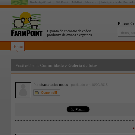
Rede AgriPoint:
MilkPoint
MilkPoint Mercado
Inteligência de Mercado
Buscar Co
Home
Comunidade
>
Galeria de fotos
Você está em:
Por
chacara sitio cocos
- publicado em 10/09/2015
Comente!!!