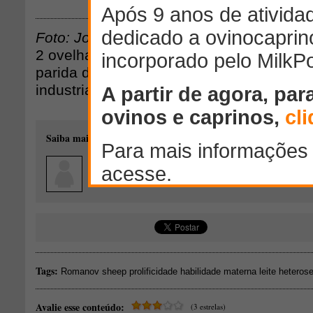
Download
Foto: João Monteiro da Gama
2 ovelhas deslanadas Easycare (50% R
parida de trigêmeos. Reprodutor utilizad
industrial White Dorper ou Texel.
Saiba mais sobre o autor desse conteúdo:
João Monteiro da Gama
Arandu - São Paulo
E-mail: joaomonteirodagama@gmail.com
Tags:
Romanov sheep prolificidade habilidade materna leite heteros
Avalie esse conteúdo:
(3 estrelas)