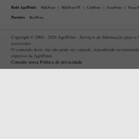
Rede AgriPoint:
MilkPoint
|
MilkPoint PT
|
CaféPoint
|
FarmPoint
|
Nossa M
Parceiro:
BeefPoint
Copyright © 2000 - 2026 AgriPoint - Serviços de Informação para o A
reservados
O conteúdo deste site não pode ser copiado, reproduzido ou transmi
expresso da AgriPoint.
Consulte nossa Política de privacidade