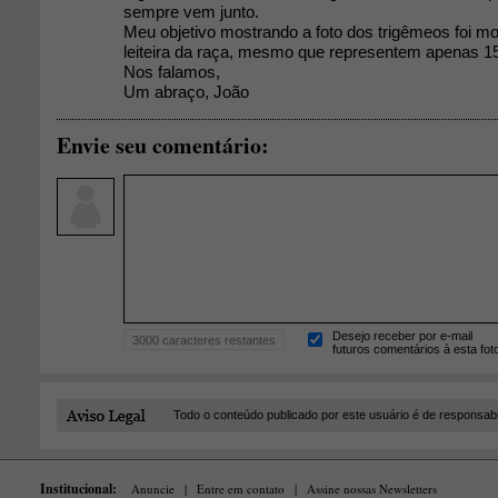
sempre vem junto.
Meu objetivo mostrando a foto dos trigêmeos foi m
leiteira da raça, mesmo que representem apenas 1
Nos falamos,
Um abraço, João
Envie seu comentário:
Desejo receber por e-mail
3000
caracteres restantes
futuros comentários à esta fot
Todo o conteúdo publicado por este usuário é de responsab
Institucional:
Anuncie
|
Entre em contato
|
Assine nossas Newsletters