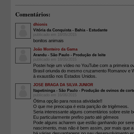
Comentários:
dhionis
Vitória da Conquista - Bahia - Estudante
publicado em 18/05/2015
bonitos animais
João Monteiro da Gama
Arandu - São Paulo - Produção de leite
publicado em 18/05/2015
Postei hoje um vídeo no YouTube com a primeira o
Brasil oriunda do mesmo cruzamento Romanov e Wh
à exaustão nos Estados Unidos.
JOSE BRAGA DA SILVA JUNIOR
Itapetininga - São Paulo - Produção de ovinos de cort
publicado em 16/06/2015
Ótima opção para nossa atividade!!
O que me preocupa é esta parição de trigêmeos.
Seria interessante alguns comentários sobre este b
Eu particularmente prefiro parto até gêmeos
Pode alguns acharem que estão ganhando por sere
nascimento, mas não é bem assim, por mais que a 
há várias desvantagens no seu desenvolvimento en