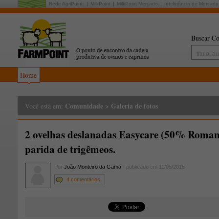
Rede AgriPoint:
MilkPoint
MilkPoint Mercado
Inteligência de Mercado
Buscar Co
Home
Comunidade
>
Galeria de fotos
Você está em:
2 ovelhas deslanadas Easycare (50% Roman
parida de trigêmeos.
Por
João Monteiro da Gama
- publicado em 11/05/2015
4 comentários