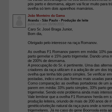
pós parto e desmama, algum vai ficar muito para t
ovelha só tem dois aparelhos mamários.
João Monteiro da Gama
Arandu - São Paulo - Produção de leite
publicado em 16/06/2015
Caro Sr. José Braga Junior,
Bom dia,
Obrigado pelo interesse na raça Romanov.
As ovelhas F1 Romanov parem em média: 10% par
parto gemelar e 15% parto trigemelar. Dando uma 
de 200% de desmama.
A preocupação do Sr. é pertinente. Uma das alterna
criadores da raça utilizam é a adoção de um dos t
ovelha que tenha tido parto simples. Se verificar e
postadas, indico uma das formas mais usadas para 
Como comparação: as ovelhas portadoras de um al
parem em média: 33% parto simples, 33% parto ge
trigemelar. Sendo este problema ainda mais intenso
Vale lembrar que a ovelha F1 Romanov herda em s
produção leiteira, oriundo de mais de 200 anos de
genético/seleção natural da raça pura onde a norma
trigemelares. Já no caso do gene Boorroola esta apt