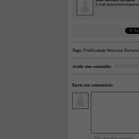
João Monteiro da Gama
Ar
E-mail: joaomonteirodagam
Tags:
Prolificidade Heterose Romano
Avalie esse conteúdo:
Envie seu comentário:
3000
caracteres restantes