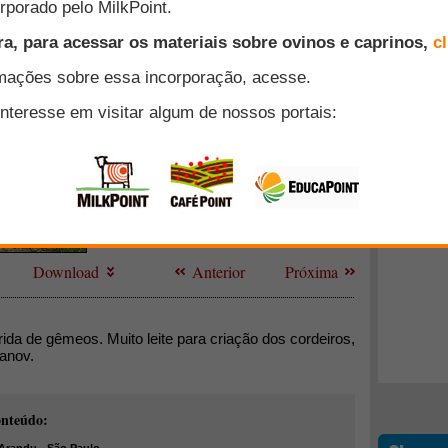
Anterior
Próxima
Download
Anterior
Próxima
da de gêmeos. Muito leite para criação dos cordeiros,
manov.
onteúdo: