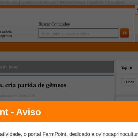
oint Mercado
Inteligência de Mercado
MilkPoint Portugal
CaféPoint
EducaPoint
Buscar Conteúdos
a de fotos
Top 10
 cria parida de gêmeos
+ Lidos
ublicado em 24/01/2015
Últimas fo