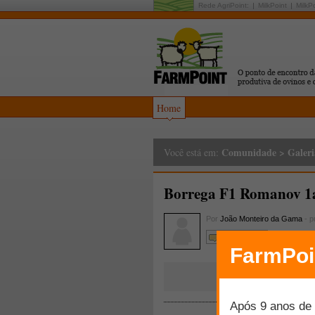
Rede AgriPoint:
MilkPoint
MilkP
Home
Comunidade
>
Galeri
Você está em:
Borrega F1 Romanov 1a.
Por
João Monteiro da Gama
- p
Comente!!!