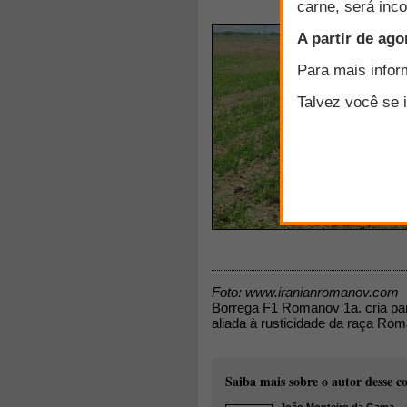
Foto: www.iranianromanov.com
Borrega F1 Romanov 1a. cria pari
aliada à rusticidade da raça Ro
Saiba mais sobre o autor desse c