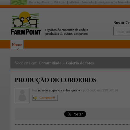
Rede AgriPoint:
MilkPoint
MilkPoint Mercado
Inteligência de Mercado
Buscar Co
Home
Comunidade
>
Galeria de fotos
Você está em:
PRODUÇÃO DE CORDEIROS
Por
ricardo augusto santos garcia
- publicado em 23/11/2014
Comente!!!