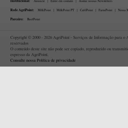
Institucional:
Anuncie
|
Entre em contato
|
Assine nossas Newsletters
Rede AgriPoint:
MilkPoint
|
MilkPoint PT
|
CaféPoint
|
FarmPoint
|
Nossa M
Parceiro:
BeefPoint
Copyright © 2000 - 2026 AgriPoint - Serviços de Informação para o A
reservados
O conteúdo deste site não pode ser copiado, reproduzido ou transmi
expresso da AgriPoint.
Consulte nossa Política de privacidade