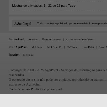
Todo o conteúdo publicado por este usuário é de responsab
Institucional:
Anuncie
|
Entre em contato
|
Assine nossas Newsletters
Rede AgriPoint:
MilkPoint
|
MilkPoint PT
|
CaféPoint
|
FarmPoint
|
Nossa M
Parceiro:
BeefPoint
Copyright © 2000 - 2026 AgriPoint - Serviços de Informação para o A
reservados
O conteúdo deste site não pode ser copiado, reproduzido ou transmi
expresso da AgriPoint.
Consulte nossa Política de privacidade