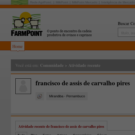
Rede AgriPoint:
MilkPoint
MilkPoint Mercado
Inteligência de Mercado
Buscar Co
Home
Comunidade
>
Atividade recente
Você está em:
francisco de assis de carvalho pires
Mirandiba - Pernambuco