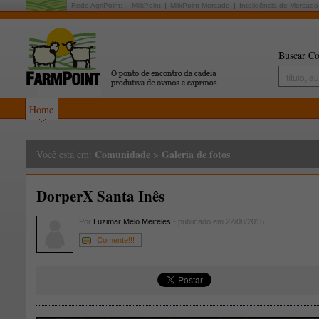
Rede AgriPoint:
MilkPoint
MilkPoint Mercado
Inteligência de Mercado
Buscar Co
Home
Comunidade
>
Galeria de fotos
Você está em:
DorperX Santa Inês
Por
Luzimar Melo Meireles
- publicado em 22/08/2015
Comente!!!