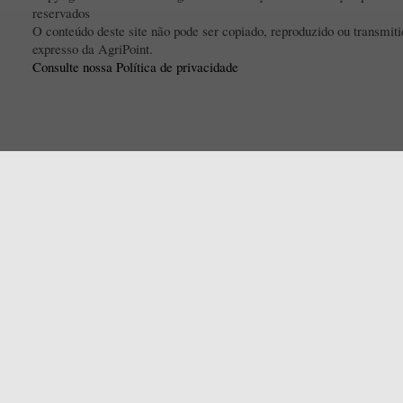
reservados
O conteúdo deste site não pode ser copiado, reproduzido ou transmi
expresso da AgriPoint.
Consulte nossa Política de privacidade