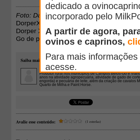
Foto: Danilo Carrijo Melo
DorperX Santa Inês. Foto de produtos d
Dorper X Santa Inês Fazenda Bela Vista
Go de propriedade de Luzimar Melo Meir
Saiba mais sobre o autor desse conteúdo:
Luzimar Melo Meireles
Goiânia - Goiás
Produtor rural nos municipios de Campos Belos-Go e Vian
anos na atividade agropecuária, atividade de gado de corte
engorda) e pecuária de leite, além da criação de cavalos 
Quarto de Milha.e Paint Horse.
Avalie esse conteúdo:
(1 estrelas)