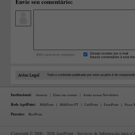
Envie seu comentário:
Desejo receber por e-mail
3000
caracteres restantes
futuros comentários à esta fot
Todo o conteúdo publicado por este usuário é de responsab
Institucional:
Anuncie
|
Entre em contato
|
Assine nossas Newsletters
Rede AgriPoint:
MilkPoint
|
MilkPoint PT
|
CaféPoint
|
FarmPoint
|
Nossa M
Parceiro:
BeefPoint
Copyright © 2000 - 2026 AgriPoint - Serviços de Informação para o A