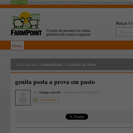
Rede AgriPoint:
MilkPoint
MilkPoint Mercado
Inteligência de Mercado
Buscar Co
Home
Comunidade
>
Galeria de fotos
Você está em:
genita posta a prova em pasto
Por
rodrigo carvelo
- publicado em 25/11/2014
Comente!!!