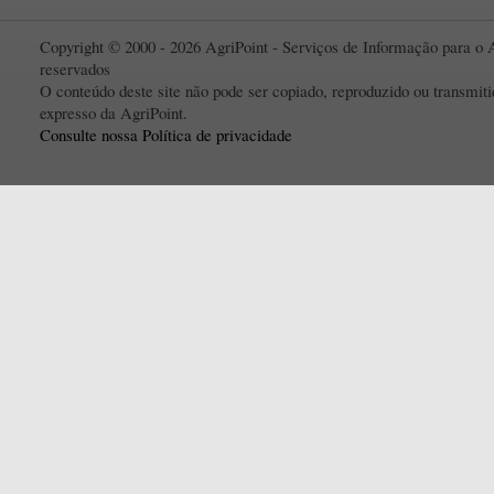
Copyright © 2000 - 2026 AgriPoint - Serviços de Informação para o A
reservados
O conteúdo deste site não pode ser copiado, reproduzido ou transmi
expresso da AgriPoint.
Consulte nossa Política de privacidade