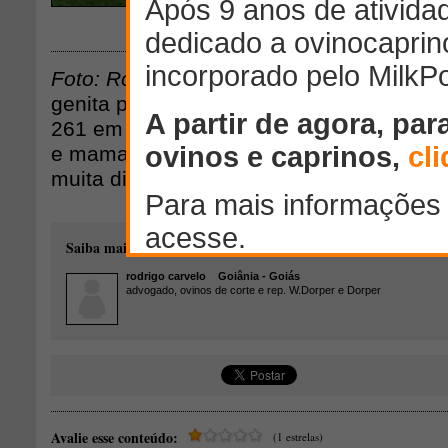
Download
Foto: Rodrigo Carvelo
genita posta a prova em pasto. borrega 
261 em fêmea cruzada no regime de pa
e mamada livre, capim massai. reproduto
muita diferença.
Saiba mais sobre o autor desse conteúdo:
rodrigo carvelo
Goiânia - Goiás
advogado, ovinos de corte e rep. W.Dorper e Dorper
Avalie esse conteúdo:
(1 estrelas)