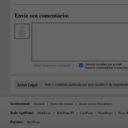
Envie seu comentário:
Desejo receber por e-mail
3000
caracteres restantes
futuros comentários à esta fot
Todo o conteúdo publicado por este usuário é de responsab
Institucional:
Anuncie
|
Entre em contato
|
Assine nossas Newsletters
Rede AgriPoint:
MilkPoint
|
MilkPoint PT
|
CaféPoint
|
FarmPoint
|
Nossa M
Parceiro:
BeefPoint