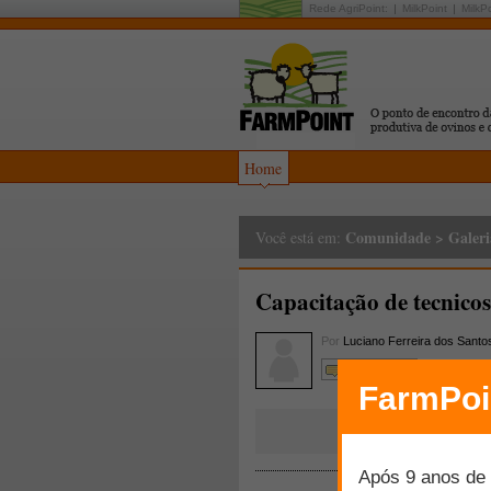
Rede AgriPoint:
MilkPoint
MilkP
Home
Comunidade
>
Galeri
Você está em:
Capacitação de tecnicos
Por
Luciano Ferreira dos Santo
Comente!!!