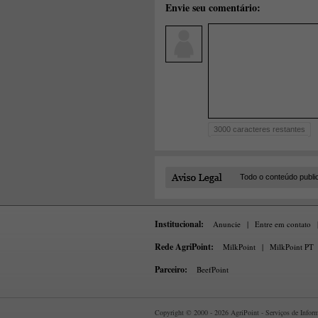
Envie seu comentário:
3000
caracteres restantes
Todo o conteúdo publi
Institucional:
Anuncie
|
Entre em contato
Rede AgriPoint:
MilkPoint
|
MilkPoint PT
Parceiro:
BeefPoint
Copyright © 2000 - 2026 AgriPoint - Serviços de Informa