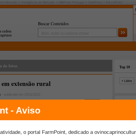
oint Mercado
Inteligência de Mercado
MilkPoint Portugal
CaféPoint
EducaPoint
Buscar Conteúdos
a de fotos
Top 10
 em extensão rural
+ Lidos
s
- publicado em 20/11/2012
Últimas fo