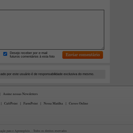
Desejo receber por e-mail
futuros comentários à esta foto
cado por este usuário é de responsabilidade exclusiva do mesmo.
|
Assine nossas Newsletters
|
CaféPoint
|
FarmPoint
|
Nossa Matilha
|
Cursos Online
ção para o Agronegócio. - Todos os direitos reservados