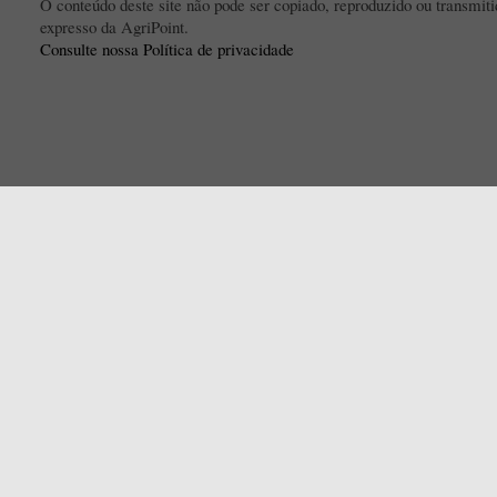
O conteúdo deste site não pode ser copiado, reproduzido ou transmi
expresso da AgriPoint.
Consulte nossa Política de privacidade