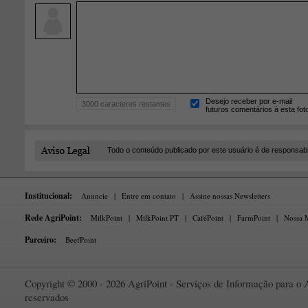
Desejo receber por e-mail
3000
caracteres restantes
futuros comentários à esta fot
Todo o conteúdo publicado por este usuário é de responsab
Institucional:
Anuncie
|
Entre em contato
|
Assine nossas Newsletters
Rede AgriPoint:
MilkPoint
|
MilkPoint PT
|
CaféPoint
|
FarmPoint
|
Nossa M
Parceiro:
BeefPoint
Copyright © 2000 - 2026 AgriPoint - Serviços de Informação para o A
reservados