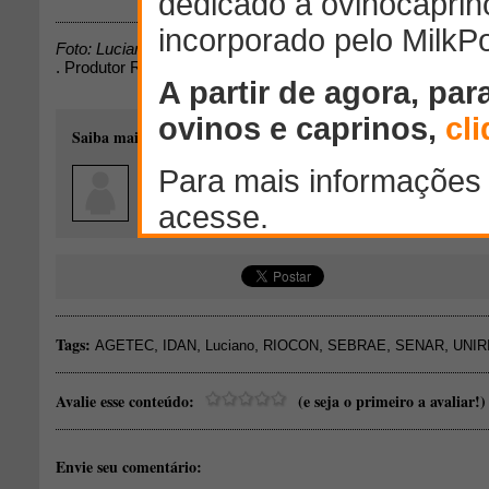
Foto: Luciano
. Produtor Rubevan S. Silva, 2° produção, 1/2 sangue Boer, 
Saiba mais sobre o autor desse conteúdo:
Luciano Ferreira dos Santos
Mirante - Bahia
Presto serviços para o SENAR no programa ATeG (Assistência Té
Tags:
,
,
,
,
,
,
AGETEC
IDAN
Luciano
RIOCON
SEBRAE
SENAR
UNIR
Avalie esse conteúdo:
(e seja o primeiro a avaliar!)
Envie seu comentário: