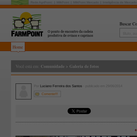
Rede AgriPoint:
MilkPoint
MilkPoint Mercado
Inteligência de Mercado
Buscar Co
Home
Comunidade
>
Galeria de fotos
Você está em:
Por
Luciano Ferreira dos Santos
- publicado em 29/06/2014
Comente!!!