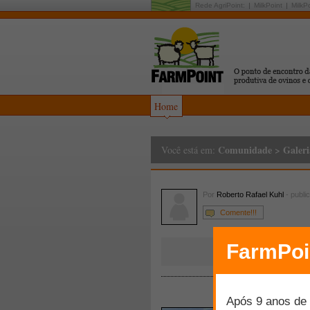
Rede AgriPoint:
MilkPoint
MilkP
Home
Comunidade
>
Galeri
Você está em:
Por
Roberto Rafael Kuhl
- publi
Comente!!!