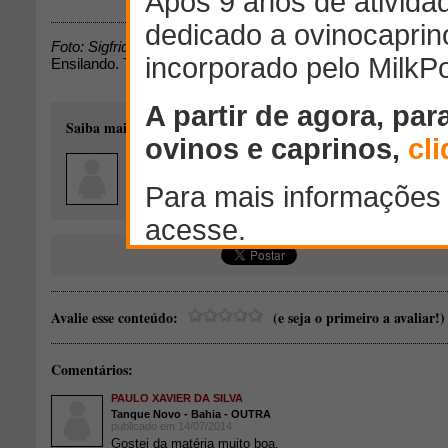
Foto: Sigfrid Beilfuss
Ensilando. Trincheira de silagem em enchimento em 18/06/2
Saiba mais sobre o autor desse conteúdo:
Sigfrid Beilfuss
OUTRA - OUTRO
Produção de ovinos de corte
Avalie esse conteúdo:
(e seja o primeiro a avaliar!)
Comentários:
PAULO XAVIER DA SILVA
Tanque Novo - Bahia - OUTRA
publicado em 14/07/2014
Gostei da matéria muito boa.