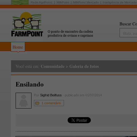
Rede AgriPoint:
MilkPoint
MilkPoint Mercado
Inteligência de Mercado
Buscar Co
Home
Comunidade
>
Galeria de fotos
Você está em:
Ensilando
Por
Sigfrid Beilfuss
- publicado em 01/07/2014
1 comentário