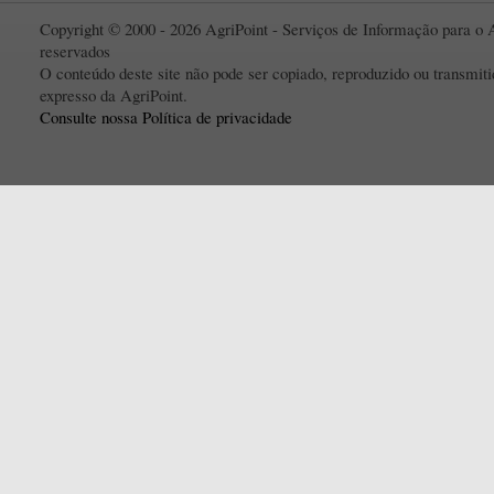
Copyright © 2000 - 2026 AgriPoint - Serviços de Informação para o A
reservados
O conteúdo deste site não pode ser copiado, reproduzido ou transmi
expresso da AgriPoint.
Consulte nossa Política de privacidade