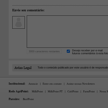
Envie seu comentário:
Desejo receber por e-mail
3000
caracteres restantes
futuros comentários à esta fot
Todo o conteúdo publicado por este usuário é de responsab
Institucional:
Anuncie
|
Entre em contato
|
Assine nossas Newsletters
Rede AgriPoint:
MilkPoint
|
MilkPoint PT
|
CaféPoint
|
FarmPoint
|
Nossa M
Parceiro:
BeefPoint