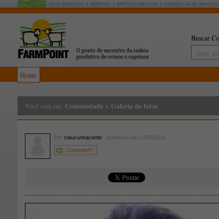
Rede AgriPoint:
MilkPoint
MilkPoint Mercado
Inteligência de Mercado
Buscar Co
Home
Comunidade
>
Galeria de fotos
Você está em:
Por
claucunhaconte
- publicado em 14/07/2014
Comente!!!