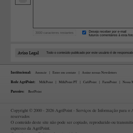
Desejo receber por e-mail
3000
caracteres restantes
futuros comentários à esta fot
Todo o conteúdo publicado por este usuário é de responsab
Institucional:
Anuncie
|
Entre em contato
|
Assine nossas Newsletters
Rede AgriPoint:
MilkPoint
|
MilkPoint PT
|
CaféPoint
|
FarmPoint
|
Nossa M
Parceiro:
BeefPoint
Copyright © 2000 - 2026 AgriPoint - Serviços de Informação para o A
reservados
O conteúdo deste site não pode ser copiado, reproduzido ou transmi
expresso da AgriPoint.