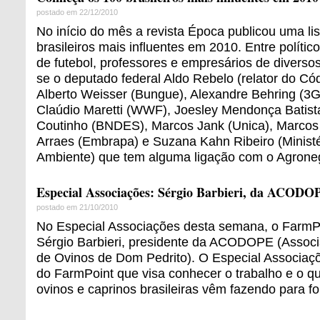
postado em 22/12/2010
No início do mês a revista Época publicou uma l
brasileiros mais influentes em 2010. Entre político
de futebol, professores e empresários de diverso
se o deputado federal Aldo Rebelo (relator do Cód
Alberto Weisser (Bungue), Alexandre Behring (3G 
Claúdio Maretti (WWF), Joesley Mendonça Batist
Coutinho (BNDES), Marcos Jank (Unica), Marcos
Arraes (Embrapa) e Suzana Kahn Ribeiro (Minist
Ambiente) que tem alguma ligação com o Agrone
Especial Associações: Sérgio Barbieri, da ACODO
postado em 21/10/2010
No Especial Associações desta semana, o FarmPo
Sérgio Barbieri, presidente da ACODOPE (Associ
de Ovinos de Dom Pedrito). O Especial Associaçõ
do FarmPoint que visa conhecer o trabalho e o q
ovinos e caprinos brasileiras vêm fazendo para for