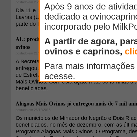
postado em 25/03/2014
Dia 11 e 12 de abril no Anfiteatro da Biblioteca -
Lavras (UFLA). Acesse e veja a programação com
parte do I Circuto Mineiro de Ovinocaprinocultura.
AL: produtores de Estrela de Alagoas e Cacimbin
ovinos
postado em 21/02/2014
A Secretaria de Estado da Agricultura e do Desen
entregou, na última terça-feira (18), cerca de 40
de Estrela de Alagoas e Cacimbinhas, por meio 
Mais Ovinos. Com esta ação, mais 50 famílias a
beneficiadas.
Alagoas Mais Ovinos já entregou mais de 7 mil ani
postado em 26/12/2013
Os municípios de Minador do Negrão e Dois Ria
beneficiados, no mês de dezembro, com as últim
Programa Alagoas Mais Ovinos. O Programa, des