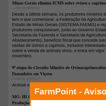
Minas Gerais elimina ICMS sobre ovinos e caprino
postado em 26/09/2014
Desde a última semana, os produtores mineiros d
tem o que comemorar: a Federação da Agricultur
Estado de Minas Gerais (SISTEMA FAEMG) e rep
produtores conquistaram, junto ao Governo Estad
Secretaria da Fazenda e Secretaria de Agricultur
Abastecimento), benefício fiscal que concede is
saídas de ovinos e caprinos, inclusive interestadu
sobre a venda de animais vivos, e entra em vigor 
novembro.
9ª etapa do Circuito Mineiro de Ovinocaprinocult
Fazendeiro em Viçosa
postado em 25/07/2014
Acesse e veja a programação completa!
MG: III Ciclo de palestras em Ovinocultura: "Prof
Produção"