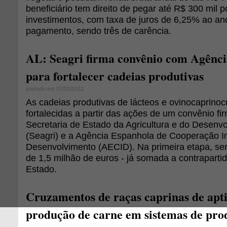
beneficiário tem direito de pegar até R$ 300 mil p
investimentos, com taxa de juros de 6,25% ao an
pagamento, sendo três de carência.
AL: Seagri firma convênio com Agênc
para fortalecer cadeias produtivas
postado em 07/02/2012
As cadeias produtivas de lácteos e ovinocaprinoc
fortalecidas a partir das ações de um convênio fi
Secretaria de Estado da Agricultura e do Desenvo
(Seagri) e a Agência Espanhola de Cooperação In
Desenvolvimento (AECID). Na primeira etapa, ser
de 1,5 milhão de euros - já somada a contraparti
Estado.
Cruzamentos de raças caprinas de apti
produção de carne em sistemas de pro