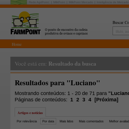
Rede AgriPoint:
MilkPoint
MilkPoint Mercado
Inteligência de Mercado
Buscar Co
Home
Resultado da busca
Você está em:
Resultados para "Luciano"
Mostrando conteúdos: 1 - 20 de 71 para
"Lucian
Páginas de conteúdos:
1
2
3
4
[
Próxima
]
Artigos e notícias
Por relevância
Por data
Mais lidos
Mais comentados
Melhor avalia