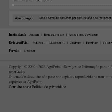
Todo o conteúdo publicado por este usuário é de responsab
Institucional:
Anuncie
|
Entre em contato
|
Assine nossas Newsletters
Rede AgriPoint:
MilkPoint
|
MilkPoint PT
|
CaféPoint
|
FarmPoint
|
Nossa M
Parceiro:
BeefPoint
Copyright © 2000 - 2026 AgriPoint - Serviços de Informação para o A
reservados
O conteúdo deste site não pode ser copiado, reproduzido ou transmi
expresso da AgriPoint.
Consulte nossa Política de privacidade