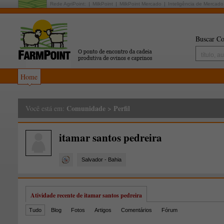
Rede AgriPoint:
MilkPoint
MilkPoint Mercado
Inteligência de Mercado
Buscar Co
Home
Comunidade
>
Perfil
Você está em:
itamar santos pedreira
Salvador - Bahia