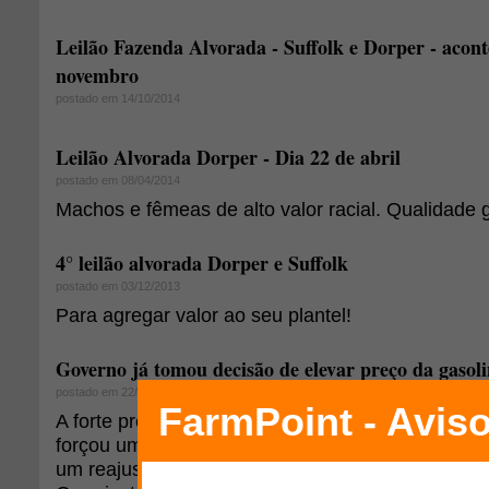
Leilão Fazenda Alvorada - Suffolk e Dorper - acont
novembro
postado em 14/10/2014
Leilão Alvorada Dorper - Dia 22 de abril
postado em 08/04/2014
Machos e fêmeas de alto valor racial. Qualidade 
4° leilão alvorada Dorper e Suffolk
postado em 03/12/2013
Para agregar valor ao seu plantel!
Governo já tomou decisão de elevar preço da gasoli
postado em 22/08/2013
A forte pressão que a escalada do dólar colocou 
forçou uma mudança de planos no governo feder
um reajuste nos preços da gasolina e do óleo die