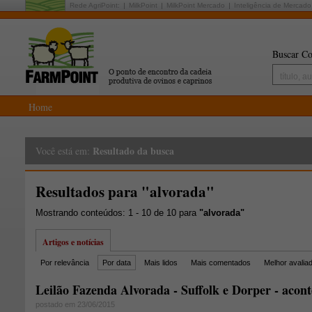
Rede AgriPoint:
MilkPoint
MilkPoint Mercado
Inteligência de Mercado
Buscar Co
Home
Resultado da busca
Você está em:
Resultados para "alvorada"
Mostrando conteúdos: 1 - 10 de 10 para
"alvorada"
Artigos e notícias
Por relevância
Por data
Mais lidos
Mais comentados
Melhor avalia
Leilão Fazenda Alvorada - Suffolk e Dorper - acont
postado em 23/06/2015