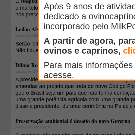
O reajuste deve ficar na casa de um dígito para 
o martelo ainda não está batido quanto ao moment
nos preços.
Leilão Alvorada Dorper - Dia 04 de Julho
postado em 19/06/2013
Serão leiloadas 50 fêmeas de alto valor racial. A 
Não fique de fora, participe!
Dilma Rousseff critica aprovação do Código Florest
postado em 27/05/2011
A presidente Dilma Rousseff criticou a aprovação
emendas ao projeto que trata do novo Código Flo
que o Brasil seja um país que não tenha condiçã
uma grande potência agrícola com uma grande po
disse a presidente, durante cerimônia no Palácio 
Preservação ambiental é desafio do novo Governo
postado em 17/12/2010