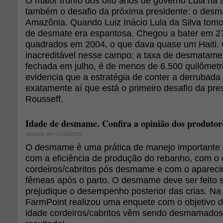
O maior trunfo dos oito anos de governo Lula na 
também o desafio da próxima presidente: o des
Amazônia. Quando Luiz Inácio Lula da Silva tomo
de desmate era espantosa. Chegou a bater em 27
quadrados em 2004, o que dava quase um Haiti. 
inacreditável nesse campo: a taxa de desmatame
fechada em julho, é de menos de 6.500 quilômet
evidencia que a estratégia de conter a derrubada
exatamente aí que está o primeiro desafio da pre
Rousseff.
Idade de desmame. Confira a opinião dos produtor
postado em 01/10/2010
O desmame é uma prática de manejo importante 
com a eficiência de produção do rebanho, com 
cordeiros/cabritos pós desmame e com o apareci
fêmeas após o parto. O desmame deve ser feito
prejudique o desempenho posterior das crias. N
FarmPoint realizou uma enquete com o objetivo 
idade cordeiros/cabritos vêm sendo desmamados.