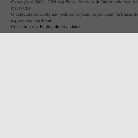
Copyright © 2000 - 2026 AgriPoint - Serviços de Informação para o A
reservados
O conteúdo deste site não pode ser copiado, reproduzido ou transmi
expresso da AgriPoint.
Consulte nossa Política de privacidade