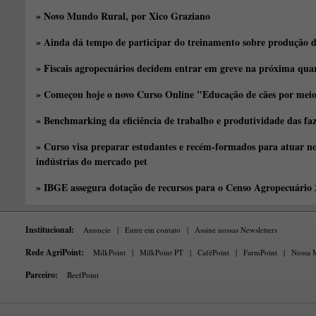
» Novo Mundo Rural, por Xico Graziano
» Ainda dá tempo de participar do treinamento sobre produção d
» Fiscais agropecuários decidem entrar em greve na próxima quar
» Começou hoje o novo Curso Online "Educação de cães por meio 
» Benchmarking da eficiência de trabalho e produtividade das fa
» Curso visa preparar estudantes e recém-formados para atuar no
indústrias do mercado pet
» IBGE assegura dotação de recursos para o Censo Agropecuário
Institucional:
Anuncie
|
Entre em contato
|
Assine nossas Newsletters
Rede AgriPoint:
MilkPoint
|
MilkPoint PT
|
CaféPoint
|
FarmPoint
|
Nossa M
Parceiro:
BeefPoint