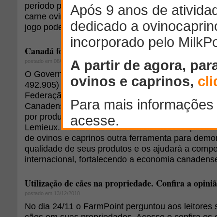
período pela frente, de acordo com James Parso
carne ovina globalmente está declinando. Aquele
jogo podem esperar momentos excitantes pela fre
Canadá fortalece rastreabilidade em ovinos e capri
postado em 08/02/2011
O Governo Federal do Canadá está investindo C
492.905) em rastreabilidade. O financiamento ser
Federação Canadense de Ovinos (CSF) e Federa
Canadense de Caprinos (CNGF). "Nossos produt
por produzir produtos seguros", disse o secretário
Lemieux. "A rastreabilidade dará a nossos produt
de ovinos e caprinos outra ferramenta para demon
qualidade de seus produtos e os ajudará a compe
internacional, fortalecendo a economia canadense
Utilização de cães na propriedade. Confira a opini
postado em 13/12/2010
No dia 24/11 o FarmPoint perguntou aos leitores s
cães em suas propriedades. Acesse e confira os 