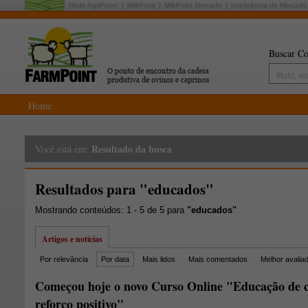
Rede AgriPoint:
MilkPoint
MilkPoint Mercado
Inteligência de Mercado
Buscar Co
Home
Resultado da busca
Você está em:
Resultados para "educados"
Mostrando conteúdos: 1 - 5 de 5 para
"educados"
Artigos e notícias
Por relevância
Por data
Mais lidos
Mais comentados
Melhor avalia
Começou hoje o novo Curso Online "Educação de c
reforço positivo"