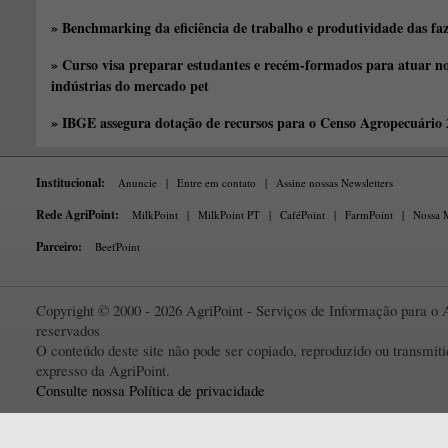
» Benchmarking da eficiência de trabalho e produtividade das fa
» Curso visa preparar estudantes e recém-formados para atuar no
indústrias do mercado pet
» IBGE assegura dotação de recursos para o Censo Agropecuário
Institucional:
Anuncie
|
Entre em contato
|
Assine nossas Newsletters
Rede AgriPoint:
MilkPoint
|
MilkPoint PT
|
CaféPoint
|
FarmPoint
|
Nossa M
Parceiro:
BeefPoint
Copyright © 2000 - 2026 AgriPoint - Serviços de Informação para o A
reservados
O conteúdo deste site não pode ser copiado, reproduzido ou transmi
expresso da AgriPoint.
Consulte nossa Política de privacidade