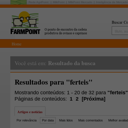
Rede AgriPoint:
MilkPoint
MilkPoint Mercado
Inteligência de Mercado
Buscar Co
Home
Resultado da busca
Você está em:
Resultados para "ferteis"
Mostrando conteúdos: 1 - 20 de 32 para
"ferteis"
Páginas de conteúdos:
1
2
[
Próxima
]
Artigos e notícias
Por relevância
Por data
Mais lidos
Mais comentados
Melhor avalia