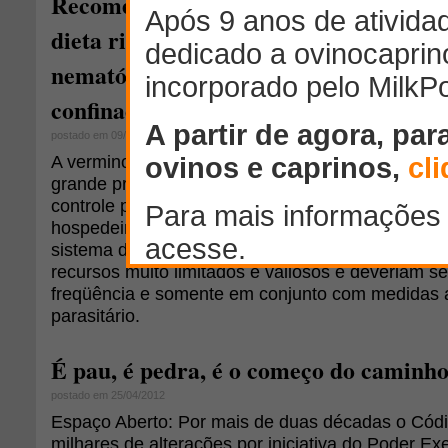
Recomendação de consumo do mineral 
dieta rica em proteína para ganho de p
nematóides gastrintestinais em cordeir
confinados
postado em 09/07/2012
A verminose ou infecção por nematóides gastrinte
grande problema sanitário em pequenos ruminant
controle parasitário é realizado sem se considera
hospedeiro, sua resistência natural ou não à ve
sistema de criação. Os anti-helmínticos devem s
recursos muito limitados e valiosos e deveriam 
freqüência e somente em conjunto com medidas au
parasitário.
É pau, é pedra, é o começo do caminh
postado em 25/04/2012
Espaço Aberto: Por mais de duas décadas o Códig
milhares de alterações por iniciativa do Poder Ex