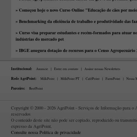
» Começou hoje o novo Curso Online "Educação de cães por meio 
» Benchmarking da eficiência de trabalho e produtividade das fa
» Curso visa preparar estudantes e recém-formados para atuar no
indústrias do mercado pet
» IBGE assegura dotação de recursos para o Censo Agropecuário
Institucional:
Anuncie
|
Entre em contato
|
Assine nossas Newsletters
Rede AgriPoint:
MilkPoint
|
MilkPoint PT
|
CaféPoint
|
FarmPoint
|
Nossa M
Parceiro:
BeefPoint
Copyright © 2000 - 2026 AgriPoint - Serviços de Informação para o A
reservados
O conteúdo deste site não pode ser copiado, reproduzido ou transmi
expresso da AgriPoint.
Consulte nossa Política de privacidade