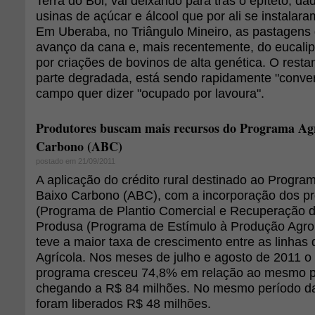
Terra do Boi, vai deixando para trás o epíteto, d
usinas de açúcar e álcool que por ali se instalar
Em Uberaba, no Triângulo Mineiro, as pastagens 
avanço da cana e, mais recentemente, do eucali
por criações de bovinos de alta genética. O resta
parte degradada, está sendo rapidamente "conver
campo quer dizer "ocupado por lavoura".
Produtores buscam mais recursos do Programa Agr
Carbono (ABC)
postado em 21/09/2011
A aplicação do crédito rural destinado ao Program
Baixo Carbono (ABC), com a incorporação dos p
(Programa de Plantio Comercial e Recuperação d
Produsa (Programa de Estímulo à Produção Agro
teve a maior taxa de crescimento entre as linhas 
Agrícola. Nos meses de julho e agosto de 2011 o 
programa cresceu 74,8% em relação ao mesmo p
chegando a R$ 84 milhões. No mesmo período da
foram liberados R$ 48 milhões.