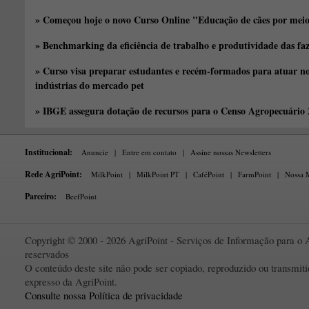
» Começou hoje o novo Curso Online "Educação de cães por meio 
» Benchmarking da eficiência de trabalho e produtividade das fa
» Curso visa preparar estudantes e recém-formados para atuar no
indústrias do mercado pet
» IBGE assegura dotação de recursos para o Censo Agropecuário
Institucional:
Anuncie
|
Entre em contato
|
Assine nossas Newsletters
Rede AgriPoint:
MilkPoint
|
MilkPoint PT
|
CaféPoint
|
FarmPoint
|
Nossa M
Parceiro:
BeefPoint
Copyright © 2000 - 2026 AgriPoint - Serviços de Informação para o A
reservados
O conteúdo deste site não pode ser copiado, reproduzido ou transmi
expresso da AgriPoint.
Consulte nossa Política de privacidade