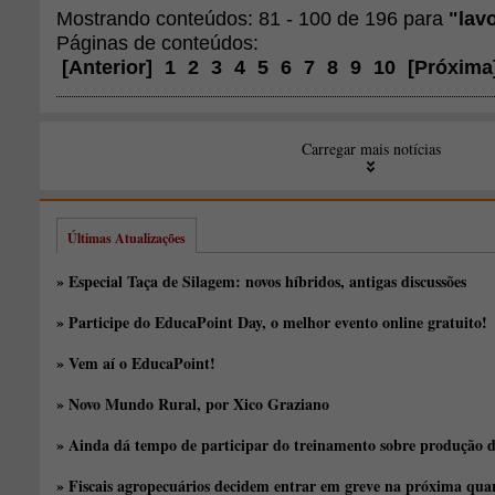
Mostrando conteúdos: 81 - 100 de 196 para
"lav
Páginas de conteúdos:
[
Anterior
]
1
2
3
4
5
6
7
8
9
10
[
Próxima
Carregar mais notícias
Últimas Atualizações
» Especial Taça de Silagem: novos híbridos, antigas discussões
» Participe do EducaPoint Day, o melhor evento online gratuito!
» Vem aí o EducaPoint!
» Novo Mundo Rural, por Xico Graziano
» Ainda dá tempo de participar do treinamento sobre produção d
» Fiscais agropecuários decidem entrar em greve na próxima quar