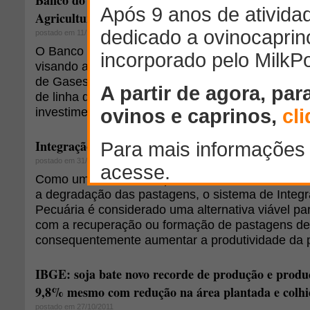
Banco do Brasil e Farsul assinam protocolo para 
Agricultura de Baixo Carbono (ABC)
postado em 11/11/2011
O Banco do Brasil e a Farsul firmaram um protoc
visando ampliar a divulgação do Programa para
de Gases de Efeito Estufa na Agricultura por meio
de linha de crédito ABC (Agricultura de Baixo Ca
investimento agropecuário.
Integração Lavoura-Pecuária: uma alternativa rentá
postado em 31/10/2011
Como um dos maiores problemas enfrentados na 
a degradação das pastagens, o sistema de Integ
Pecuária é considerado uma alternativa viável par
com a recuperação ou formação de pastagens de
consequentemente aumentar a produtividade da p
IBGE: soja bate novo recorde de produção e prod
9,8% mesmo com redução na área plantada e colh
postado em 27/10/2011