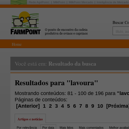
Rede AgriPoint:
MilkPoint
MilkPoint Mercado
Inteligência de Mercado
Buscar Co
Home
Resultado da busca
Você está em:
Resultados para "lavoura"
Mostrando conteúdos: 81 - 100 de 196 para
"lav
Páginas de conteúdos:
[
Anterior
]
1
2
3
4
5
6
7
8
9
10
[
Próxima
Artigos e notícias
Por relevância
Por data
Mais lidos
Mais comentados
Melhor avalia