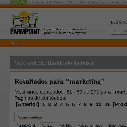
Rede AgriPoint:
MilkPoint
MilkPoint Mercado
Inteligência de Mercado
Buscar Co
Home
Resultado da busca
Você está em:
Resultados para "marketing"
Mostrando conteúdos: 61 - 80 de 271 para
"mark
Páginas de conteúdos:
[
Anterior
]
1
2
3
4
5
6
7
8
9
10
11
[
Próx
Artigos e notícias
Por relevância
Por data
Mais lidos
Mais comentados
Melhor avalia