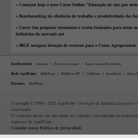
» Começou hoje o novo Curso Online "Educação de cães por meio 
» Benchmarking da eficiência de trabalho e produtividade das fa
» Curso visa preparar estudantes e recém-formados para atuar no
indústrias do mercado pet
» IBGE assegura dotação de recursos para o Censo Agropecuário
Institucional:
Anuncie
|
Entre em contato
|
Assine nossas Newsletters
Rede AgriPoint:
MilkPoint
|
MilkPoint PT
|
CaféPoint
|
FarmPoint
|
Nossa M
Parceiro:
BeefPoint
Copyright © 2000 - 2026 AgriPoint - Serviços de Informação para o A
reservados
O conteúdo deste site não pode ser copiado, reproduzido ou transmi
expresso da AgriPoint.
Consulte nossa Política de privacidade