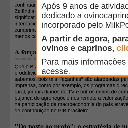
continuar comprando grandes volumes da Austrál
Zelândia, que são os únicos fornecedores que d
significativos e são considerados muito confiáve
internacional. No entanto, estas compras serão 
cumprimento a contratos de fornecimento de long
menos com aquisições eventuais.
A força do marketing
postado em 01/11/2011
Que o Brasil está produzindo cada vez mais e me
produtividade tanto na agricultura quanto na pecu
sabemos, pois tais "façanhas" são alardeadas pe
imprensa, como por exemplo, os programas direc
rural, jornais diários de TV e outros meios de c
pujança do agronegócio nos remete a valorização
na participação da macroeconomia do país atrav
de contribuição no PIB brasileiro.
"Do pasto ao prato": a estratégia de 