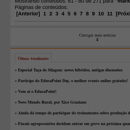
Mostrando conteúdos: 61 - 80 de 271 para
"mark
Páginas de conteúdos:
[
Anterior
]
1
2
3
4
5
6
7
8
9
10
11
[
Próx
Carregar mais notícias
Últimas Atualizações
» Especial Taça de Silagem: novos híbridos, antigas discussões
» Participe do EducaPoint Day, o melhor evento online gratuito!
» Vem aí o EducaPoint!
» Novo Mundo Rural, por Xico Graziano
» Ainda dá tempo de participar do treinamento sobre produção d
» Fiscais agropecuários decidem entrar em greve na próxima quar