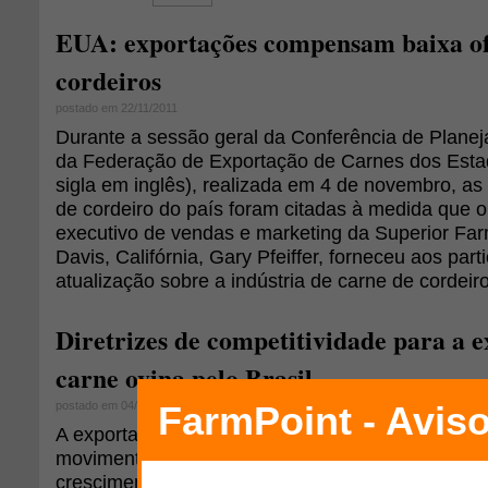
EUA: exportações compensam baixa of
cordeiros
postado em 22/11/2011
Durante a sessão geral da Conferência de Planej
da Federação de Exportação de Carnes dos Est
sigla em inglês), realizada em 4 de novembro, as
de cordeiro do país foram citadas à medida que o
executivo de vendas e marketing da Superior Far
Davis, Califórnia, Gary Pfeiffer, forneceu aos par
atualização sobre a indústria de carne de cordeiro
Diretrizes de competitividade para a 
carne ovina pelo Brasil
postado em 04/11/2011
A exportação de produtos da ovinocultura, princi
movimenta cerca de US$ 11 bilhões todos os ano
crescimento. Os mercados mais exigentes para 