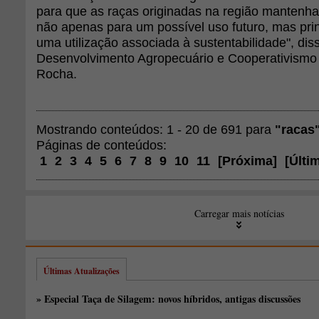
para que as raças originadas na região mantenh
não apenas para um possível uso futuro, mas pri
uma utilização associada à sustentabilidade", dis
Desenvolvimento Agropecuário e Cooperativismo
Rocha.
Mostrando conteúdos: 1 - 20 de 691 para
"racas
Páginas de conteúdos:
1
2
3
4
5
6
7
8
9
10
11
[
Próxima
]
[
Últi
Carregar mais notícias
Últimas Atualizações
» Especial Taça de Silagem: novos híbridos, antigas discussões