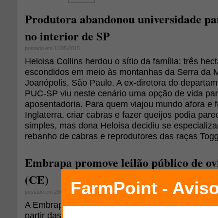
Produtora abandonou universidade par
no interior de SP
postado em 11/05/2015
Heloisa Collins herdou o sítio da família: três hec
escondidos em meio às montanhas da Serra da M
Joanópolis, São Paulo. A ex-diretora do departam
PUC-SP viu neste cenário uma opção de vida par
aposentadoria. Para quem viajou mundo afora e 
Inglaterra, criar cabras e fazer queijos podia par
simples, mas dona Heloisa decidiu se especializa
rebanho de cabras e reprodutores das raças Tog
Embrapa promove leilão público de ov
(CE)
postado em 23/10/2014
A Embrapa Caprinos e Ovinos promove, no próxi
partir das 9 horas, em sua sede na Fazenda Três