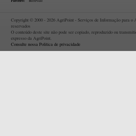
Parceiro:
BeefPoint
Copyright © 2000 - 2026 AgriPoint - Serviços de Informação para o A
reservados
O conteúdo deste site não pode ser copiado, reproduzido ou transmi
expresso da AgriPoint.
Consulte nossa Política de privacidade