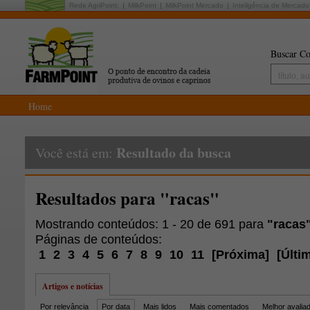
Rede AgriPoint:
MilkPoint
MilkPoint Mercado
Inteligência de Mercado
Buscar Co
Home
Resultado da busca
Você está em:
Resultados para "racas"
Mostrando conteúdos: 1 - 20 de 691 para
"racas
Páginas de conteúdos:
1
2
3
4
5
6
7
8
9
10
11
[
Próxima
]
[
Últi
Artigos e notícias
Por relevância
Por data
Mais lidos
Mais comentados
Melhor avalia