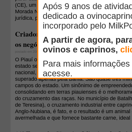
(CE), um leilão público de 43 ovinos das raças S
Morada Nova. Poderá participar do leilão qualque
jurídica, portadora de documento de CPF ou CNP
Criadores de caprinos e ovinos invest
os negócios no Estado do Piauí
postado em 20/10/2014
O Piauí ocupa posição de destaque na criação de
estado se posiciona bem tanto na região nordest
nacional, sendo o segundo maior criador de capri
superado apenas pela Bahia. São quase três mil
campos do estado. Um sinônimo de empreendedo
consolidando em terras piauienses é o melhorame
do cruzamento das raças. No município de Batalh
de Teresina), o cruzamento industrial entre capri
Anglo-Nubiana, é fato, e o resultado é um anima
avermelhada e que fornece bastante carne, ideal 