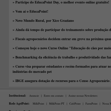
» Participe do EducaPoint Day, o melhor evento online gratuito!
» Vem aí o EducaPoint!
» Novo Mundo Rural, por Xico Graziano
» Ainda dá tempo de participar do treinamento sobre produção d
» Fiscais agropecuários decidem entrar em greve na próxima quar
» Começou hoje o novo Curso Online "Educação de cães por meio 
» Benchmarking da eficiência de trabalho e produtividade das fa
» Curso visa preparar estudantes e recém-formados para atuar no
indústrias do mercado pet
» IBGE assegura dotação de recursos para o Censo Agropecuário
Institucional:
Anuncie
|
Entre em contato
|
Assine nossas Newsletters
Rede AgriPoint:
MilkPoint
|
MilkPoint PT
|
CaféPoint
|
FarmPoint
|
Nossa M