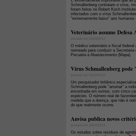
É extremamente improvável que as 
Schmallenberg contraiam o vírus, mo
foram feitos no Robert Koch Institut
infectados com o vírus Schmallenber
"extremamente baixo" aos humanos d
Veterinário assume Defesa 
postado em 05/03/2012
O médico veterinário e fiscal federa
nomeado para conduzir a Secretaria d
Pecuária e Abastecimento (Mapa).
Vírus Schmallenberg pode "
postado em 01/03/2012
Um pesquisador britânico especializ
Schmallenberg pode "arruinar" a indú
encontrada em ovinos, com cinco ca
espécies. O número real de fazendas
medida que a doença, que não é noti
do que realmente ocorre.
Anvisa publica novos critéri
postado em 24/01/2012
Os estudos sobre resíduos de agrot