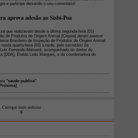
egra e participe deixando o seu comentário!
ura aprova adesão ao Sisbi-Poa
tura que realizavam desde a última segunda-feira (01)
ção de Produtos de Origem Animal (Cispoa) deram parecer
tema Brasileiro de Inspeção de Produtos de Origem Animal
 nesta quarta-feira (03) à tarde, pelo secretário da
, Luiz Fernando Mainardi, acompanhado do diretor do
a (DDA), Eraldo Leão Marques, e da coordenadora do
para
"saude publica"
Próxima
]
Carregar mais notícias