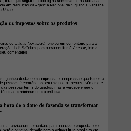
asil, terão que seguir metodologias semelhantes às adotadas
ada em resolução da Agência Nacional de Vigilância Sanitária
da União.
nção de impostos sobre os produtos
liveira, de Caldas Novas/GO, enviou um comentário para a
neração do PIS/Cofins para a ovinocultura". Acesse, leia a
o seu comentário!
asil ganhou destaque na imprensa e a impressão que temos é
de pessoas é contrário ao seu uso nos alimentos. Números e
 das pessoas têm sido usados, mas a verdade é que o
 técnicas e minimamente científicas.
a hora de o dono de fazenda se transformar
r"
ani Jr. enviou um comentário para a enquete proposta pelo
erá o principal desafio para a ovinocultura brasileira em