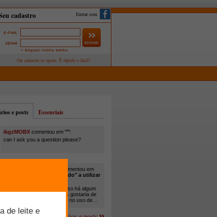
Entrar com
ios e posts
Essenciais
ikgzMOBX
comentou em
""
:
can I ask you a question please?
itamar santos pedreira
comentou em
"Você está sendo "obrigado" a utilizar
cana-de-açúcar na..."
:
Em minha propriedade, já uso há algum
tempo cana com ureia, mas gostaria de
um melhor aprofundamento no uso de...
Mais comentários e posts