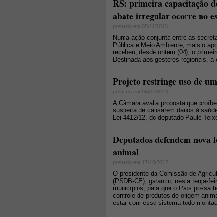
RS: primeira capacitação de
abate irregular ocorre no e
postado em 05/11/2013
Numa ação conjunta entre as secreta
Pública e Meio Ambiente, mais o apo
recebeu, desde ontem (04), o primeir
Destinada aos gestores regionais, a 
Projeto restringe uso de um
postado em 04/01/2013
A Câmara avalia proposta que proíbe
suspeita de causarem danos à saúde 
Lei 4412/12, do deputado Paulo Teixe
Deputados defendem nova le
animal
postado em 17/10/2012
O presidente da Comissão de Agricu
(PSDB-CE), garantiu, nesta terça-fei
municípios, para que o País possa t
controle de produtos de origem anim
estar com esse sistema todo montad