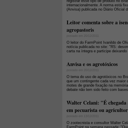
registrar esse tipo de produto no Br
internacionalmente. A norma está fix
(Anvisa) publicada no Diário Oficial 
Leitor comenta sobre a ise
agropastoris
postado em 20/12/2011
O leitor do FarmPoint Ivanildo de O
notícia publicada no site: "RS: deso
carta na íntegra e participe deixand
Anvisa e os agrotóxicos
postado em 20/12/2011
O tema do uso de agrotóxicos no Br
que um contingente cada vez maior 
motes de grande fixação na memória
debate não tem sido feito com bases
Walter Celani: "É chegada 
em pecuarista ou agriculto
postado em 13/12/2011
O zootecnista e consultor Walter Cel
FarmPoint na semana passada: "Qual s