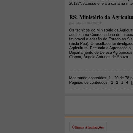
2012?". Acesse e leia a carta na ínt
RS: Ministério da Agricult
postado em 04/08/2011
Os técnicos do Ministério da Agricul
auditoria na Coordenadoria de Inspe
favorável à adesão do Estado ao Sis
(Sisbi-Poa). O resultado foi divulgado
Agricultura, Pecuária e Agronegócio
Departamento de Defesa Agropecuári
Cispoa, Ângela Antunes de Souza.
Mostrando conteúdos: 1 - 20 de 78 
Páginas de conteúdos:
1
2
3
4
[
Últimas Atualizações