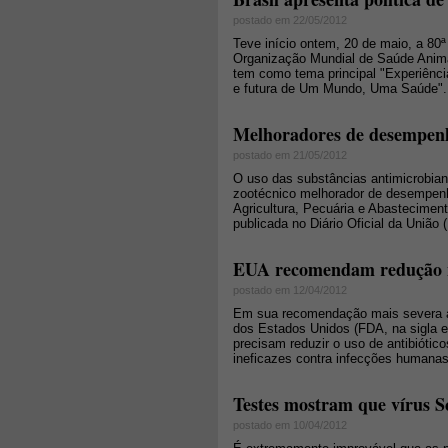
postado em 22/05/2012
Teve início ontem, 20 de maio, a 8
Organização Mundial de Saúde Animal 
tem como tema principal "Experiênci
e futura de Um Mundo, Uma Saúde".
Melhoradores de desempenh
postado em 21/05/2012
O uso das substâncias antimicrobiana
zootécnico melhorador de desempenho
Agricultura, Pecuária e Abastecimen
publicada no Diário Oficial da União 
EUA recomendam redução no
postado em 12/04/2012
Em sua recomendação mais severa a
dos Estados Unidos (FDA, na sigla em
precisam reduzir o uso de antibiótic
ineficazes contra infecções humanas
Testes mostram que vírus 
postado em 10/04/2012