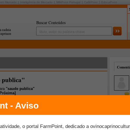
oint Mercado
Inteligência de Mercado
MilkPoint Portugal
CaféPoint
EducaPoint
Buscar Conteúdos
Comentár
 publica"
para
"saude publica"
Próxima
]
Mais comentados
Melhor avaliados
ovas propostas para medicamentos