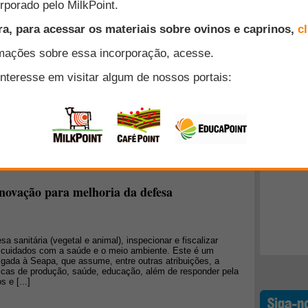
adas
ana passada propostas sobre medicamentos veterinários e
Top 10
a saúde animal e a saúde pública, bem como o mercado
e respostas sobre as propostas.
+ Lidos
larecimento sobre proibição de avermectinas
cada no Diário Oficial da União (DOU) a Instrução Normativa n°
ção, fracionamento, comercialização e importação de
desse fato, Ricardo Pinto, presidente do SINDAN (Sindicato
ara a Saúde Animal), divulgou um comunicado afirmando que
inistrativo [...]
inovação para melhoria da defesa
a sanitária (vegetal e animal), inspecionar e fiscalizar
s cuidados com a saúde e o meio ambiente. Este é um
ligada à Seapa, que assume, entre outras atribuições, a
licas de produção, saúde, educação, além de responder pela
 e [...]