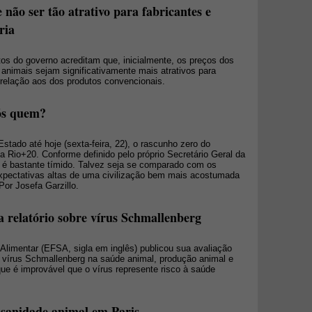
não ser tão atrativo para fabricantes e
ria
s do governo acreditam que, inicialmente, os preços dos
animais sejam significativamente mais atrativos para
relação aos dos produtos convencionais.
ós quem?
tado até hoje (sexta-feira, 22), o rascunho zero do
a Rio+20. Conforme definido pelo próprio Secretário Geral da
é bastante tímido. Talvez seja se comparado com os
expectativas altas de uma civilização bem mais acostumada
Por Josefa Garzillo.
a relatório sobre vírus Schmallenberg
Alimentar (EFSA, sigla em inglês) publicou sua avaliação
o vírus Schmallenberg na saúde animal, produção animal e
ue é improvável que o vírus represente risco à saúde
e sanidade animal em Paris