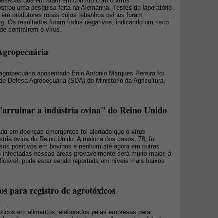
pessoas que entraram em contato com o vírus
strou uma pesquisa feita na Alemanha. Testes de laboratório
e em produtores rurais cujos rebanhos ovinos foram
g. Os resultados foram todos negativos, indicando um risco
e contraírem o vírus.
Agropecuária
l agropecuário aposentado Enio Antonio Marques Pereira foi
e Defesa Agropecuária (SDA) do Ministério da Agricultura,
arruinar a indústria ovina" do Reino Unido
ado em doenças emergentes foi alertado que o vírus
stria ovina do Reino Unido. A maioria dos casos, 78, foi
sos positivos em bovinos e nenhum até agora em outras
 infectadas nessas áreas provavelmente será muito maior, à
ficável, pode estar sendo reportada em níveis mais baixos
os para registro de agrotóxicos
óxicos em alimentos, elaborados pelas empresas para