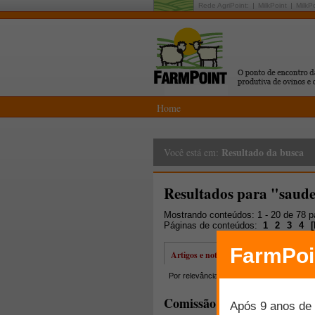
Rede AgriPoint:
MilkPoint
MilkP
Home
Resultado da busca
Você está em:
Resultados para "saude
Mostrando conteúdos: 1 - 20 de 78 
Páginas de conteúdos:
1
2
3
4
[
Artigos e notícias
Por relevância
Por data
Mais lidos
Comissão Europeia adota n