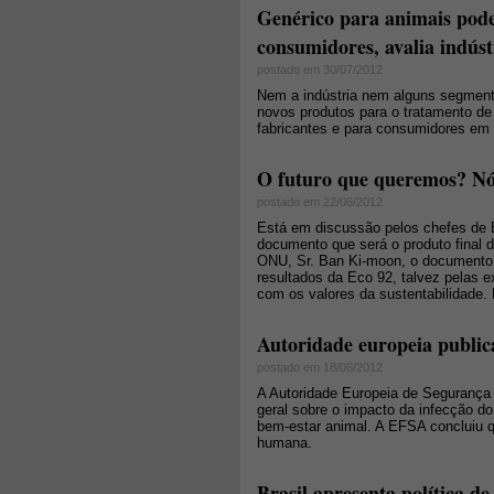
Genérico para animais pode 
consumidores, avalia indúst
postado em 30/07/2012
Nem a indústria nem alguns segmento
novos produtos para o tratamento de 
fabricantes e para consumidores em 
O futuro que queremos? N
postado em 22/06/2012
Está em discussão pelos chefes de Es
documento que será o produto final d
ONU, Sr. Ban Ki-moon, o documento 
resultados da Eco 92, talvez pelas 
com os valores da sustentabilidade. 
Autoridade europeia public
postado em 18/06/2012
A Autoridade Europeia de Segurança 
geral sobre o impacto da infecção d
bem-estar animal. A EFSA concluiu q
humana.
Brasil apresenta política d