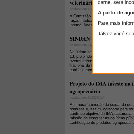
veterinários e rações medic
postado em 16/09/2014
A Comissão Europeia adotou na sem
ração medicada que visam melhorar 
interno. Acesse e veja as perguntas 
SINDAN divulga nota de esc
postado em 04/06/2014
Na última sexta-feira (30), foi publi
13, proibindo a fabricação, manipula
avermectinas de longa ação. Diante 
Nacional da Indústria de Produtos p
está buscando acesso ao processo adm
Projeto do IMA investe na 
agropecuária
postado em 10/02/2014
Aprimorar a missão de cuidar da defes
produtos e, assim, colaborar para o
contínuo objetivo do IMA, autarquia 
missão de executar as políticas púb
certificação de produtos agropecuários