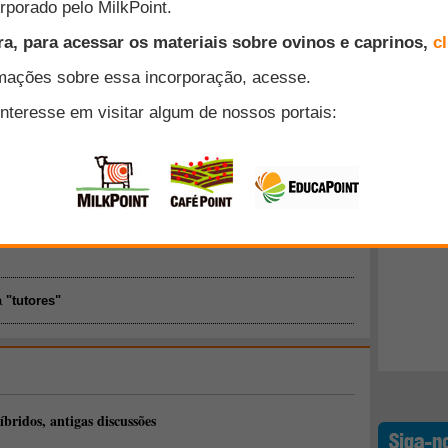
lhorar a convivência com seus animais de estimação, e
horar sua educação, estamos trazendo em nossa
Top 10
ucação de cães por meio de reforço positivo".
AgriPoint: "Educação de cães por meio de
+ Lidos
ia para que os cães não sejam mais adestrados e sim
ado no novo Curso Online "Educação de cães por meio de
dologia inovadora para adestramento de cães, auxiliando
em como os cães se comportam em diversas situações.
a
"tutores"
íbridos, antigas discussões