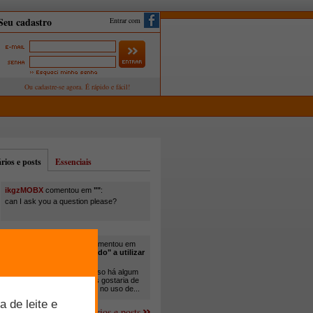
Entrar com
ios e posts
Essenciais
ikgzMOBX
comentou em
""
:
can I ask you a question please?
itamar santos pedreira
comentou em
"Você está sendo "obrigado" a utilizar
cana-de-açúcar na..."
:
Em minha propriedade, já uso há algum
tempo cana com ureia, mas gostaria de
um melhor aprofundamento no uso de...
Mais comentários e posts