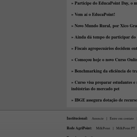
» Participe do EducaPoint Day, o m
» Vem aí o EducaPoint!
» Novo Mundo Rural, por Xico Gra
» Ainda dá tempo de participar do
» Fiscais agropecuários decidem en
» Começou hoje o novo Curso Onlin
» Benchmarking da eficiência de tr
» Curso visa preparar estudantes e
indústrias do mercado pet
» IBGE assegura dotação de recurs
Institucional:
Anuncie
|
Entre em contato
Rede AgriPoint:
MilkPoint
|
MilkPoint PT