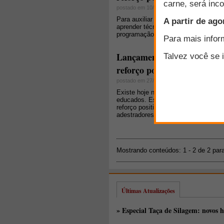
postado em 10/09/2015
Para auxiliar aqueles que querem me
aprender técnicas simples para mel
programação o novo Curso Online "Ed
Lançamento Cursos Online 
reforço positivo"
postado em 27/07/2015
Existe hoje no mercado uma tendênc
educados. Este conceito será abord
reforço positivo" que trará uma meto
adestradores e tutores, a entender
Mostrando conteúdos: 1 - 2 de 2 par
Últimas Atualizações
» Especial Taça de Silagem: novos h