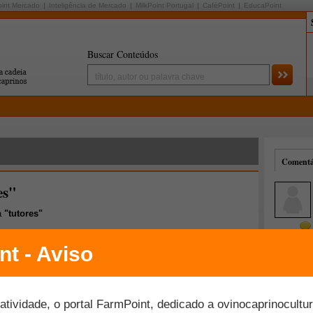
oint Mercado
Inteligência de Mercado
MilkPoint Portugal
CaféPoint
EducaPoint
Buscar Conteúdos
Comentár
es"
a
"tutores"
Mais comentados
Melhor avaliados
 Online "Educação de cães por meio de