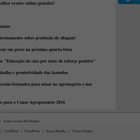
elhor evento online gratuito!
ziano
 treinamento sobre produção de silagem!
trar em greve na próxima quarta-feira
e "Educação de cães por meio de reforço positivo"
abalho e produtividade das fazendas
 recém-formados para atuar no agronegócio e nas
os para o Censo Agropecuário 2016
|
Assine nossas Newsletters
|
CaféPoint
|
FarmPoint
|
Nossa Matilha
|
Cursos Online