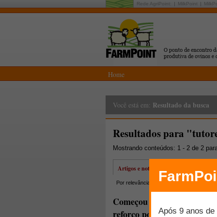
Rede AgriPoint:
MilkPoint
MilkP
Home
Resultado da busca
Você está em:
Resultados para "tutor
Mostrando conteúdos: 1 - 2 de 2 par
Artigos e notícias
Por relevância
Por data
Mais lidos
Começou hoje o novo Curso
reforço positivo"