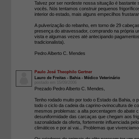
Talvez por ser nordeste nossa situação é bastante
vocês. Nós tentamos construir pequenos frigoríficos
interior do estado, mais alguns empecilhos frustar
A pulverização do rebanho, em torno de 29 cabeças 
presença do atravessador, comprando na própria un
vista e algumas vezes até antecipando pagamentos 
tradicionalista).
Pedro Alberto C. Mendes
Paulo José Theophilo Gertner
Lauro de Freitas - Bahia - Médico Veterinário
postado em 15/09/2006
Prezado Pedro Alberto C. Mendes,
Tenho rodado muito por todo o Estado da Bahia, o 
todo o ciclo da cadeia da caprino-ovinocultura de c
mesmos problemas: a alta porcentagem do abate cl
desuniformidade das carcaças que chegam aos frigo
sazonalidade da oferta, fortemente influenciada pel
climáticos e por aí vai... Problemas que vivenciamo
Os criadores de animais de elite parecem ter um p