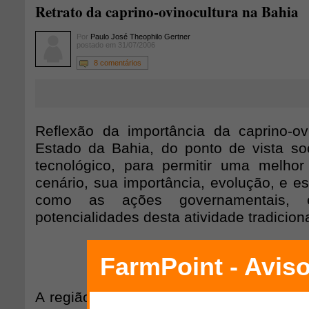
Retrato da caprino-ovinocultura na Bahia
Por
Paulo José Theophilo Gertner
postado em 31/07/2006
8 comentários
Reflexão da importância da caprino-ov
Estado da Bahia, do ponto de vista so
tecnológico, para permitir uma melho
cenário, sua importância, evolução, e es
como as ações governamentais, 
potencialidades desta atividade tradicio
Figura 1.
Estado da Bah
A região NE representa 18% da área geo