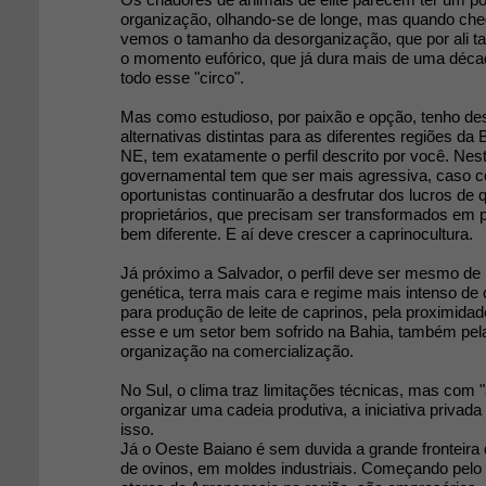
organização, olhando-se de longe, mas quando ch
vemos o tamanho da desorganização, que por ali t
o momento eufórico, que já dura mais de uma déca
todo esse "circo".
Mas como estudioso, por paixão e opção, tenho d
alternativas distintas para as diferentes regiões da
NE, tem exatamente o perfil descrito por você. Nest
governamental tem que ser mais agressiva, caso co
oportunistas continuarão a desfrutar dos lucros de
proprietários, que precisam ser transformados em p
bem diferente. E aí deve crescer a caprinocultura.
Já próximo a Salvador, o perfil deve ser mesmo de
genética, terra mais cara e regime mais intenso de
para produção de leite de caprinos, pela proximid
esse e um setor bem sofrido na Bahia, também pela
organização na comercialização.
No Sul, o clima traz limitações técnicas, mas com "
organizar uma cadeia produtiva, a iniciativa privada
isso.
Já o Oeste Baiano é sem duvida a grande fronteira
de ovinos, em moldes industriais. Começando pelo p