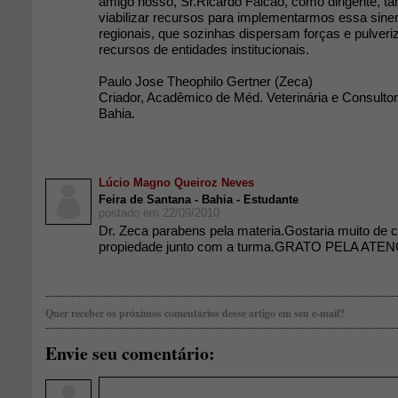
amigo nosso, Sr.Ricardo Falcão, como dirigente, 
viabilizar recursos para implementarmos essa siner
regionais, que sozinhas dispersam forças e pulver
recursos de entidades institucionais.
Paulo Jose Theophilo Gertner (Zeca)
Criador, Acadêmico de Méd. Veterinária e Consultor
Bahia.
Lúcio Magno Queiroz Neves
Feira de Santana - Bahia - Estudante
postado em 22/09/2010
Dr. Zeca parabens pela materia.Gostaria muito de 
propiedade junto com a turma.GRATO PELA ATE
Quer receber os próximos comentários desse artigo em seu e-mail?
Envie seu comentário: