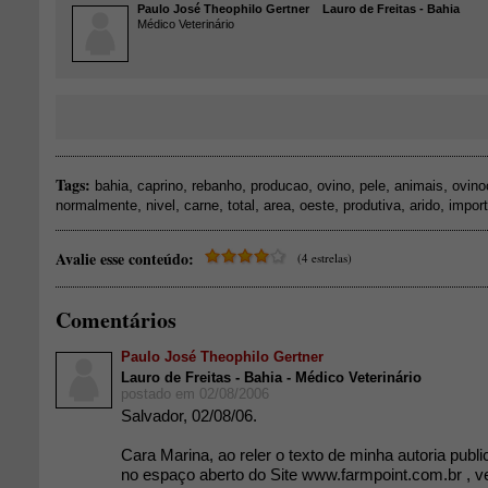
Paulo José Theophilo Gertner
Lauro de Freitas - Bahia
Médico Veterinário
Tags:
,
,
,
,
,
,
,
bahia
caprino
rebanho
producao
ovino
pele
animais
ovino
,
,
,
,
,
,
,
,
normalmente
nivel
carne
total
area
oeste
produtiva
arido
impor
Avalie esse conteúdo:
(4 estrelas)
Comentários
Paulo José Theophilo Gertner
Lauro de Freitas - Bahia - Médico Veterinário
postado em 02/08/2006
Salvador, 02/08/06.
Cara Marina, ao reler o texto de minha autoria publi
no espaço aberto do Site www.farmpoint.com.br , ver