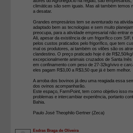
atores do Agronegocio na região, são empresários,
climáticas são sem iguais. Mas ali também temos 
a desatar.
Grandes empresários tem se aventurado na ativid
adaptado bem as tecnologias e sem muito planeja
preocupa, para a atividade empresarial não entrar 
Ali, apesar da existência de um frigorífico com SIF
pelos custos praticados pelo frigorífico, que tem cu
mal os produtores, ai também os vilões são os atr
clandestino. O preço praticado hoje é de R$2,50/kg/
excepcionalmente animais cruzados de Santa Inês 
em confinamento com peso de 27-32kg/vivo e carc
eles pagam R$3,00 a R$3,50 que já é bem melhor.
A arroba dos bovinos já deu uma reagiada essa sem
dos ovinos acompanharão.
Este espaço, FarmPoint, tem como objetivo isso m
problemas e intercambiar experiência, portanto con
Bahia.
Paulo José Theophilo Gertner (Zeca)
Esdras Braga de Oliveira