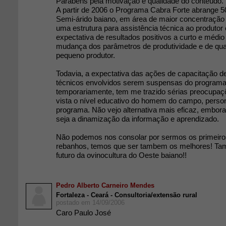
Parabéns pela motivação e qualidade do conteúdo.
A partir de 2006 o Programa Cabra Forte abrange 5
Semi-árido baiano, em área de maior concentração
uma estrutura para assistência técnica ao produtor
expectativa de resultados positivos a curto e médio
mudança dos parâmetros de produtividade e de qua
pequeno produtor.
Todavia, a expectativa das ações de capacitação d
técnicos envolvidos serem suspensas do program
temporariamente, tem me trazido sérias preocupaç
vista o nível educativo do homem do campo, perso
programa. Não vejo alternativa mais eficaz, embora 
seja a dinamização da informação e aprendizado.
Não podemos nos consolar por sermos os primeir
rebanhos, temos que ser tambem os melhores! Ta
futuro da ovinocultura do Oeste baiano!!
Pedro Alberto Carneiro Mendes
Fortaleza - Ceará - Consultoria/extensão rural
postado em 14/09/2006
Caro Paulo José