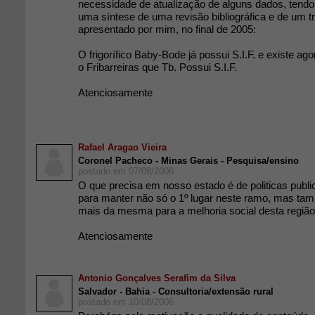
necessidade de atualização de alguns dados, tendo
uma síntese de uma revisão bibliográfica e de um 
apresentado por mim, no final de 2005:
O frigorífico Baby-Bode já possui S.I.F. e existe ag
o Fribarreiras que Tb. Possui S.I.F.
Atenciosamente
Rafael Aragao Vieira
Coronel Pacheco - Minas Gerais - Pesquisa/ensino
postado em 07/08/2006
O que precisa em nosso estado é de politicas public
para manter não só o 1º lugar neste ramo, mas tam
mais da mesma para a melhoria social desta região
Atenciosamente
Antonio Gonçalves Serafim da Silva
Salvador - Bahia - Consultoria/extensão rural
postado em 10/08/2006