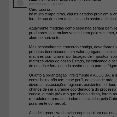
Lauro de Freitas - Bahia - Médico Veterinário
postado em 16/10/2006
Caro Esdras,
há muito tempo atras, alguns estados proibiam a v
fora de sua área territorial, evitando assim a dimin
Atualmente medidas como essa não seriam bem re
produtores, que muitas vezes lutam pelo sustento
além do horizonte.
Mas pessoalmente concordo contigo, deveríamos v
produtos beneficiados com valor agregado, coibind
matrizes com uma maior taxação de impostos, sobr
matrizes vivas do nosso Estado, incentivando o be
do estado e fortalecendo assim nosso parque frigorí
Quanto à organização, infelizmente a ACCOBA, a qu
conselheiro, não tem esse perfil, de entidade mãe,
diversas associações regionais existentes por todo
chance de ser a grande coordenadora do processo
cadeia, o mais próximo que chegou disso, foram as
reprodutores para os criadores assistidos pelo Cab
puramente comercial.
A cadeia produtiva da ovino-caprinocultura naciona