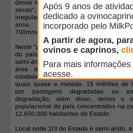
desse total, 70% está inserido no cham
secas", caracterizado por regime de
irregulares, tanto dentro de um certo a
anos. Apresenta pluviometria que
700mm/ano, com distribuição irregular e i
Neste "polígono das secas", encontra-se
do país, cerca de 65 milhões de brasil
semi-árido mais populoso do mundo.
área de 56 milhões de hectares, 
estabelecimentos rurais, ocupando 33 m
quais quase a metade, 15 milhões de 
por pastagens degradadas ou e
degradação, além disso, temos o ma
populacional do país concentrados na zo
12.650.000 habitantes do Estado.
Local onde 2/3 do Estado é semi-árido, a