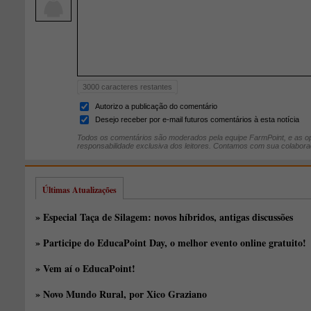
3000
caracteres restantes
Autorizo a publicação do comentário
Desejo receber por e-mail futuros comentários à esta notícia
Todos os comentários são moderados pela equipe FarmPoint, e as op
responsabilidade exclusiva dos leitores. Contamos com sua colabora
Últimas Atualizações
» Especial Taça de Silagem: novos híbridos, antigas discussões
» Participe do EducaPoint Day, o melhor evento online gratuito!
» Vem aí o EducaPoint!
» Novo Mundo Rural, por Xico Graziano