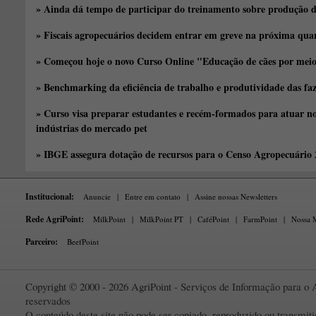
» Ainda dá tempo de participar do treinamento sobre produção d
» Fiscais agropecuários decidem entrar em greve na próxima quar
» Começou hoje o novo Curso Online "Educação de cães por meio 
» Benchmarking da eficiência de trabalho e produtividade das fa
» Curso visa preparar estudantes e recém-formados para atuar no
indústrias do mercado pet
» IBGE assegura dotação de recursos para o Censo Agropecuário
Institucional:
Anuncie
|
Entre em contato
|
Assine nossas Newsletters
Rede AgriPoint:
MilkPoint
|
MilkPoint PT
|
CaféPoint
|
FarmPoint
|
Nossa M
Parceiro:
BeefPoint
Copyright © 2000 - 2026 AgriPoint - Serviços de Informação para o A
reservados
O conteúdo deste site não pode ser copiado, reproduzido ou transmi