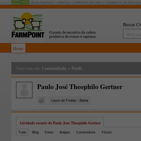
Rede AgriPoint:
MilkPoint
MilkPoint Mercado
Inteligência de Mercado
Buscar Co
Home
Comunidade
>
Perfil
Você está em:
Paulo José Theophilo Gertner
Lauro de Freitas - Bahia