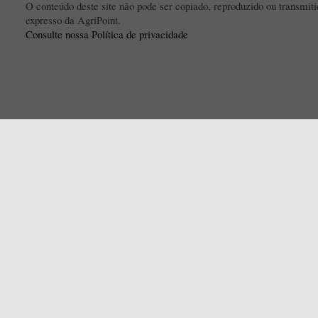
O conteúdo deste site não pode ser copiado, reproduzido ou transmi
expresso da AgriPoint.
Consulte nossa Política de privacidade