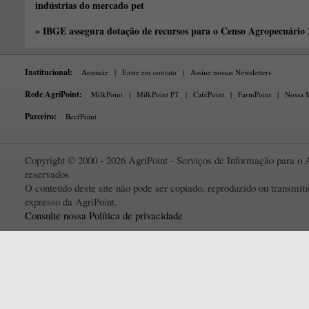
indústrias do mercado pet
» IBGE assegura dotação de recursos para o Censo Agropecuário
Institucional:
Anuncie
|
Entre em contato
|
Assine nossas Newsletters
Rede AgriPoint:
MilkPoint
|
MilkPoint PT
|
CaféPoint
|
FarmPoint
|
Nossa M
Parceiro:
BeefPoint
Copyright © 2000 - 2026 AgriPoint - Serviços de Informação para o A
reservados
O conteúdo deste site não pode ser copiado, reproduzido ou transmi
expresso da AgriPoint.
Consulte nossa Política de privacidade