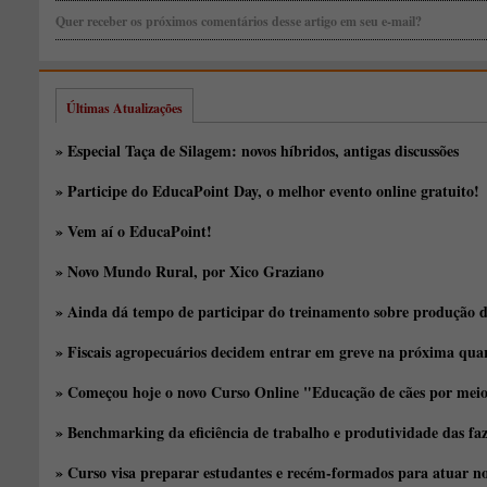
Quer receber os próximos comentários desse artigo em seu e-mail?
Últimas Atualizações
» Especial Taça de Silagem: novos híbridos, antigas discussões
» Participe do EducaPoint Day, o melhor evento online gratuito!
» Vem aí o EducaPoint!
» Novo Mundo Rural, por Xico Graziano
» Ainda dá tempo de participar do treinamento sobre produção d
» Fiscais agropecuários decidem entrar em greve na próxima quar
» Começou hoje o novo Curso Online "Educação de cães por meio 
» Benchmarking da eficiência de trabalho e produtividade das fa
» Curso visa preparar estudantes e recém-formados para atuar no