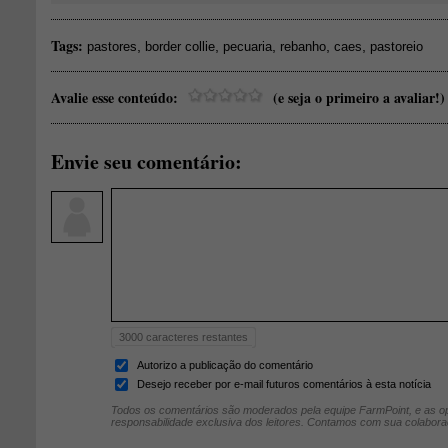
Tags:
,
,
,
,
,
pastores
border collie
pecuaria
rebanho
caes
pastoreio
Avalie esse conteúdo:
(e seja o primeiro a avaliar!)
Envie seu comentário:
3000
caracteres restantes
Autorizo a publicação do comentário
Desejo receber por e-mail futuros comentários à esta notícia
Todos os comentários são moderados pela equipe FarmPoint, e as op
responsabilidade exclusiva dos leitores. Contamos com sua colabora