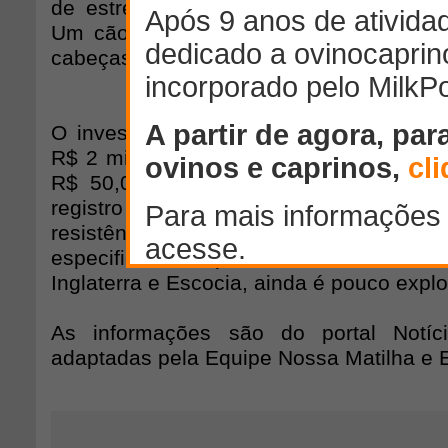
de estresse, há um aumento da produti
Um cão consegue pastorear até 300 ov
cabeças de gado, em até mil metros de d
O investimento para aquisição do anim
R$ 2 mil e a média de custo mensal d
R$ 50,00 para compra de ração. A ra
registro de problemas de saúde. “E
resistência”, comenta Marcelo. A raça
Bo
especificamente para esse trabalho, co
Inglaterra e Escocia, ainda é pouco explo
As informações são do portal Notíc
adaptadas pela Equipe Nossa Matilha e 