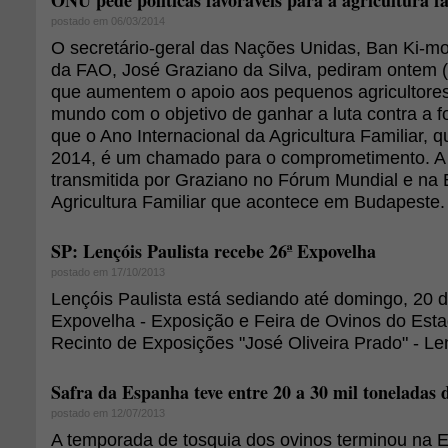
ONU pede políticas favoráveis para a agricultura f
postado em 06/03/2014
O secretário-geral das Nações Unidas, Ban Ki-moo
da FAO, José Graziano da Silva, pediram ontem 
que aumentem o apoio aos pequenos agricultores 
mundo com o objetivo de ganhar a luta contra a 
que o Ano Internacional da Agricultura Familiar, 
2014, é um chamado para o comprometimento. A
transmitida por Graziano no Fórum Mundial e na
Agricultura Familiar que acontece em Budapeste.
SP: Lençóis Paulista recebe 26ª Expovelha
postado em 17/10/2013
Lençóis Paulista está sediando até domingo, 20 d
Expovelha - Exposição e Feira de Ovinos do Est
Recinto de Exposições "José Oliveira Prado" - Le
Safra da Espanha teve entre 20 a 30 mil toneladas 
postado em 12/07/2013
A temporada de tosquia dos ovinos terminou na