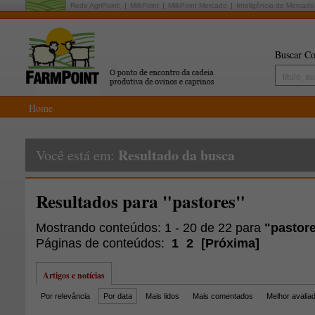
Rede AgriPoint:
MilkPoint
MilkPoint Mercado
Inteligência de Mercado
Buscar Co
Home
Resultado da busca
Você está em:
Resultados para "pastores"
Mostrando conteúdos: 1 - 20 de 22 para
"pastor
Páginas de conteúdos:
1
2
[
Próxima
]
Artigos e notícias
Por relevância
Por data
Mais lidos
Mais comentados
Melhor avalia