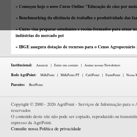
» Começou hoje o novo Curso Online "Educação de cães por meio 
» Benchmarking da eficiência de trabalho e produtividade das fa
» Curso visa preparar estudantes e recém-formados para atuar no
indústrias do mercado pet
» IBGE assegura dotação de recursos para o Censo Agropecuário
Institucional:
Anuncie
|
Entre em contato
|
Assine nossas Newsletters
Rede AgriPoint:
MilkPoint
|
MilkPoint PT
|
CaféPoint
|
FarmPoint
|
Nossa M
Parceiro:
BeefPoint
Copyright © 2000 - 2026 AgriPoint - Serviços de Informação para o A
reservados
O conteúdo deste site não pode ser copiado, reproduzido ou transmi
expresso da AgriPoint.
Consulte nossa Política de privacidade