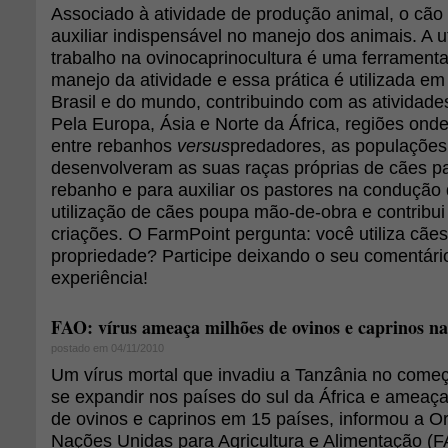
Associado à atividade de produção animal, o cão
auxiliar indispensável no manejo dos animais. A u
trabalho na ovinocaprinocultura é uma ferramenta
manejo da atividade e essa prática é utilizada em
Brasil e do mundo, contribuindo com as atividades 
Pela Europa, Ásia e Norte da África, regiões ond
entre rebanhos
versus
predadores, as populações 
desenvolveram as suas raças próprias de cães pa
rebanho e para auxiliar os pastores na condução 
utilização de cães poupa mão-de-obra e contribu
criações. O FarmPoint pergunta: você utiliza cãe
propriedade? Participe deixando o seu comentári
experiência!
FAO: vírus ameaça milhões de ovinos e caprinos na
postado em 04/11/2010
Um vírus mortal que invadiu a Tanzânia no come
se expandir nos países do sul da África e ameaç
de ovinos e caprinos em 15 países, informou a O
Nações Unidas para Agricultura e Alimentação (FA