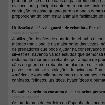
predadores. O uso de cães de pastoreio é impres
ovinocultura, principalmente em rebanhos maiores
condução no pasto quanto para o manejo dentro d
proporcionando bem estar animal e facilidade de
Utilização de cães de guarda de rebanho - Parte 1
postado em 13/01/2010
A utilização de cães de guarda de rebanho é co
método tradicional e na maior parte das vezes, não
de predadores que pode ajudar na conservação d
silvestres, havendo vários estudos que demonstr
redução de mortes no rebanho por ataque de pre
cães de guarda de rebanho amplamente utilizado
pastos cercados e instalações de ovinos na Europa
Américas e Austrália protegendo os rebanhos e 
canídeos, felídeos, ursídeos, hyaenídeos e prima
Espanha: queda no consumo de carne ovina preoc
postado em 22/10/2009
Os produtores de cordeiro da Espanha destacar