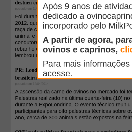
destaca em torneios da categoria
postado em 11/06/2014
Foi durante uma das etapas do campeonato pauli
2012, que o empresário Pedro Lotufo conheceu pe
raça de cães pastores Border Collie. Desde então
animal e o esporte. "Vi aquilo e achei o máximo, a
condutores de orientar a direção dos cães e dos 
rebanho e leva-lo para onde queriam. Decidi que q
lembrou Lotufo.
PR: Londrina consome mais carne de cordeiro co
brasileira
postado em 14/04/2014
A ascensão da carne de ovinos no mercado foi te
Palestras realizado na última quarta-feira (10) 
durante a ExpoLondrina. O evento técnico reuniu
participantes para oito palestras técnicas sobre o
ano, cerca de 300 animais estão expostos na feir