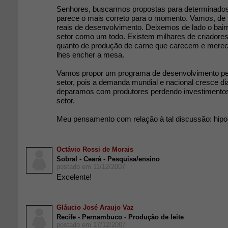
Senhores, buscarmos propostas para determinado
parece o mais correto para o momento. Vamos, de 
reais de desenvolvimento. Deixemos de lado o bai
setor como um todo. Existem milhares de criadores,
quanto de produção de carne que carecem e mere
lhes encher a mesa.
Vamos propor um programa de desenvolvimento pec
setor, pois a demanda mundial e nacional cresce dia
deparamos com produtores perdendo investimento
setor.
Meu pensamento com relação à tal discussão: hipoc
Octávio Rossi de Morais
Sobral - Ceará - Pesquisa/ensino
postado em 11/12/2007
Excelente!
Gláucio José Araujo Vaz
Recife - Pernambuco - Produção de leite
postado em 17/12/2007