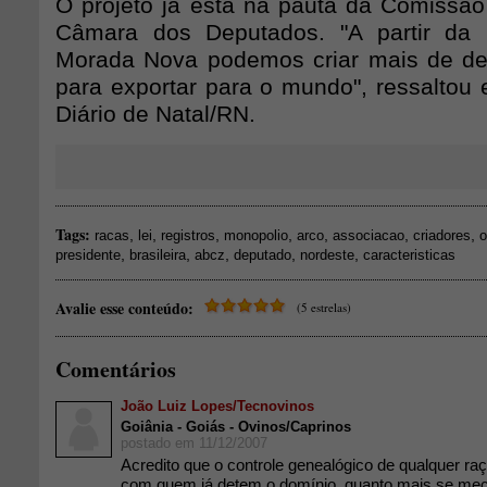
O projeto já está na pauta da Comissão 
Câmara dos Deputados. "A partir da
Morada Nova podemos criar mais de dez
para exportar para o mundo", ressaltou
Diário de Natal/RN.
Tags:
,
,
,
,
,
,
,
racas
lei
registros
monopolio
arco
associacao
criadores
o
,
,
,
,
,
presidente
brasileira
abcz
deputado
nordeste
caracteristicas
Avalie esse conteúdo:
(5 estrelas)
Comentários
João Luiz Lopes/Tecnovinos
Goiânia - Goiás - Ovinos/Caprinos
postado em 11/12/2007
Acredito que o controle genealógico de qualquer r
com quem já detem o domínio, quanto mais se mec