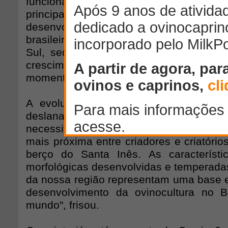
funcionamento e execução dos registr
principalmente nos casos dos ovinos, es
desenvolvimento das raças deslana
brasileiro. "A concentração das decisõe
Sul, sede da Arco, não acompanha o
crescimento das raças deslanad
momento", observou.
A evolução das características morfo
deslanadas e o surgimento das ra
necessitam, segundo o parlamentar, d
mais próxima entre criadores e criatório
berço do Santa Inês. As característic
morfológicas desenvolvidas e temperadas
da nossa região representam uma base e
desenvolvimento da ovinocultura no B
mundo", frisou.