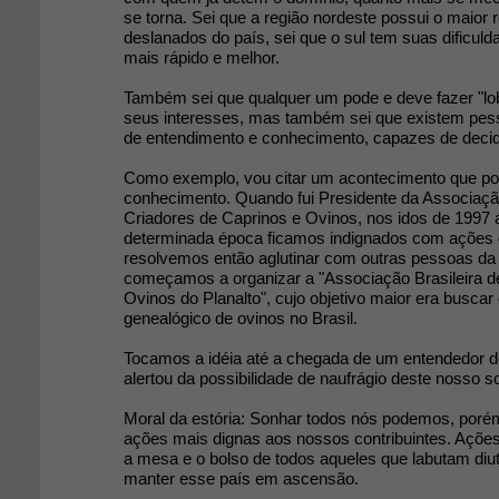
se torna. Sei que a região nordeste possui o maior
deslanados do país, sei que o sul tem suas dificul
mais rápido e melhor.
Também sei que qualquer um pode e deve fazer "lo
seus interesses, mas também sei que existem pes
de entendimento e conhecimento, capazes de decidi
Como exemplo, vou citar um acontecimento que p
conhecimento. Quando fui Presidente da Associaç
Criadores de Caprinos e Ovinos, nos idos de 1997
determinada época ficamos indignados com açõe
resolvemos então aglutinar com outras pessoas da 
começamos a organizar a "Associação Brasileira d
Ovinos do Planalto", cujo objetivo maior era buscar 
genealógico de ovinos no Brasil.
Tocamos a idéia até a chegada de um entendedor d
alertou da possibilidade de naufrágio deste nosso s
Moral da estória: Sonhar todos nós podemos, po
ações mais dignas aos nossos contribuintes. Açõ
a mesa e o bolso de todos aqueles que labutam di
manter esse país em ascensão.