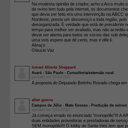
Na modesta opinião de criador, acho a Arco muito o
de ovino tem tudo pela internet, os documentos c
que devia ser feito era uma intervenção na ABCC q
Nordeste, presta um desserviço a toda região, pois 
desorganizada. É verdade que está de presidente n
tempo para melhor ser avaliado, mas não acredito e
devia ser aberta para todos os sócios das sub del
uma veis espero que dê certo, mas é dificil.
Abraço
Gláucio Vaz
Ismael Alberto Sheppard
Avaré - São Paulo - Consultoria/extensão rural
postado em 17/12/2007
A proposta do Deputado Betinho Rosado chega em 
allan guerra
Campos de Júlio - Mato Grosso - Produção de ovinos
postado em 20/12/2007
Jà começa errado no enunciado "monopòlio"!!! A
duas entidades provedoras e prestadoras de serviç
SEM monopòlio!!! O lobby do Santa Ines tem que par