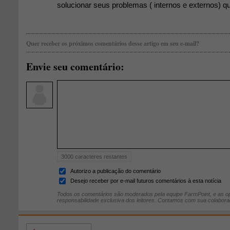
solucionar seus problemas ( internos e externos) qu
Quer receber os próximos comentários desse artigo em seu e-mail?
Envie seu comentário:
3000
caracteres restantes
Autorizo a publicação do comentário
Desejo receber por e-mail futuros comentários à esta notícia
Todos os comentários são moderados pela equipe FarmPoint, e as op
responsabilidade exclusiva dos leitores. Contamos com sua colabora