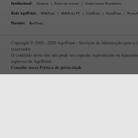
Institucional:
Anuncie
|
Entre em contato
|
Assine nossas Newsletters
Rede AgriPoint:
MilkPoint
|
MilkPoint PT
|
CaféPoint
|
FarmPoint
|
Nossa M
Parceiro:
BeefPoint
Copyright © 2000 - 2026 AgriPoint - Serviços de Informação para o A
reservados
O conteúdo deste site não pode ser copiado, reproduzido ou transmi
expresso da AgriPoint.
Consulte nossa Política de privacidade