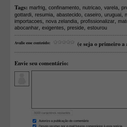
Tags:
,
,
,
,
marfrig
confinamento
nutricao
varela
pr
,
,
,
,
,
gottardi
resumia
abastecido
caseiro
uruguai
,
,
,
importacoes
nova zelandia
profissionalizar
mat
,
,
,
abocanhar
exigentes
preside
estourou
Avalie esse conteúdo:
(e seja o primeiro a 
Envie seu comentário:
3000
caracteres restantes
Autorizo a publicação do comentário
Desejo receber por e-mail futuros comentários à esta notícia