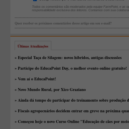
Todos os comentários são moderados pela equipe FarmPoint, e as op
responsabilidade exclusiva dos leitores. Contamos com sua colabora
Quer receber os próximos comentários desse artigo em seu e-mail?
Últimas Atualizações
» Especial Taça de Silagem: novos híbridos, antigas discussões
» Participe do EducaPoint Day, o melhor evento online gratuito!
» Vem aí o EducaPoint!
» Novo Mundo Rural, por Xico Graziano
» Ainda dá tempo de participar do treinamento sobre produção d
» Fiscais agropecuários decidem entrar em greve na próxima quar
» Começou hoje o novo Curso Online "Educação de cães por meio 