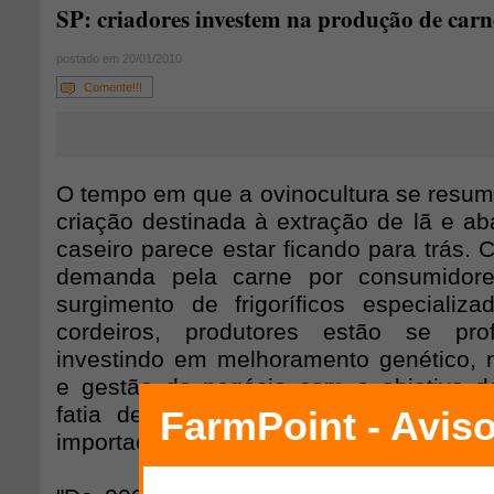
SP: criadores investem na produção de carn
postado em 20/01/2010
Comente!!!
O tempo em que a ovinocultura se resu
criação destinada à extração de lã e a
caseiro parece estar ficando para trás.
demanda pela carne por consumidore
surgimento de frigoríficos especiali
cordeiros, produtores estão se prof
investindo em melhoramento genético, n
e gestão do negócio com o objetivo 
fatia deste mercado, hoje abastecido
importações do Uruguai e Nova Zelândia