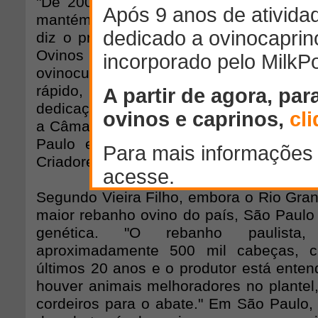
"De 2005 a 2007 a ovinocultura estou
mantém até hoje na atividade teve que se 
diz o presidente da Associação Paulist
Ovinos (Aspaco), Arnaldo dos Santos 
ovinocultura atraiu muita gente interess
rápido, mas, como toda atividade rural
dedicação em tempo integral", diz Vieira 
a Câmara Setorial de Caprinos e Ovinos
Paulo e é vice-presidente da Associa
Criadores de Ovinos (Arco).
Segundo Vieira Filho, embora o Rio Gran
maior rebanho ovino do país, São Paulo 
genética. "O rebanho paulista
aproximadamente 500 mil cabeças, 
últimos 20 anos e o produtor está ente
houver animais melhoradores no plantel
cordeiros para o abate." Em São Paulo,