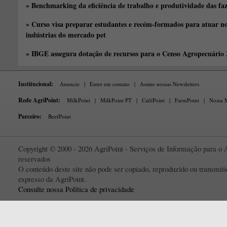
» Benchmarking da eficiência de trabalho e produtividade das fa
» Curso visa preparar estudantes e recém-formados para atuar no
indústrias do mercado pet
» IBGE assegura dotação de recursos para o Censo Agropecuário
Institucional:
Anuncie
|
Entre em contato
|
Assine nossas Newsletters
Rede AgriPoint:
MilkPoint
|
MilkPoint PT
|
CaféPoint
|
FarmPoint
|
Nossa M
Parceiro:
BeefPoint
Copyright © 2000 - 2026 AgriPoint - Serviços de Informação para o A
reservados
O conteúdo deste site não pode ser copiado, reproduzido ou transmi
expresso da AgriPoint.
Consulte nossa Política de privacidade