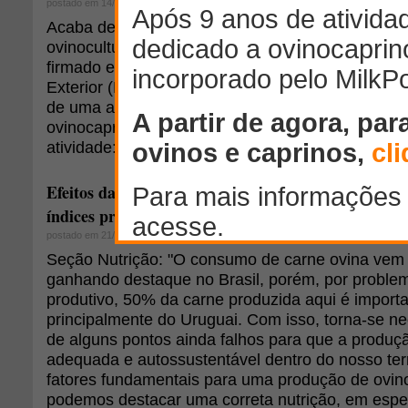
postado em 14/05/2015
Acaba de sair do forno um estudo do Sebrae sobr
ovinocultura de corte no Brasil. O trabalho é frut
firmado entre o Ministério do Desenvolvimento In
Exterior (MDIC) e o Sebrae Paraíba. Trata-se de rel
de uma ação de benchmarketing internacional, q
ovinocaprinocultura brasileira com a de países c
atividade: Uruguai, Reino Unido, Nova Zelândia, 
Efeitos da restrição nutricional durante a gestação 
índices produtivos do rebanho - Parte I de III
postado em 21/11/2014
Seção Nutrição: "O consumo de carne ovina vem
ganhando destaque no Brasil, porém, por proble
produtivo, 50% da carne produzida aqui é importa
principalmente do Uruguai. Com isso, torna-se ne
de alguns pontos ainda falhos para que a produç
adequada e autossustentável dentro do nosso terr
fatores fundamentais para uma produção de ovi
podemos destacar uma correta nutrição, em esp