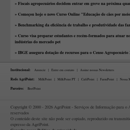
» Fiscais agropecuários decidem entrar em greve na próxima quar
» Começou hoje o novo Curso Online "Educação de cães por meio 
» Benchmarking da eficiência de trabalho e produtividade das fa
» Curso visa preparar estudantes e recém-formados para atuar no
indústrias do mercado pet
» IBGE assegura dotação de recursos para o Censo Agropecuário
Institucional:
Anuncie
|
Entre em contato
|
Assine nossas Newsletters
Rede AgriPoint:
MilkPoint
|
MilkPoint PT
|
CaféPoint
|
FarmPoint
|
Nossa M
Parceiro:
BeefPoint
Copyright © 2000 - 2026 AgriPoint - Serviços de Informação para o A
reservados
O conteúdo deste site não pode ser copiado, reproduzido ou transmi
expresso da AgriPoint.