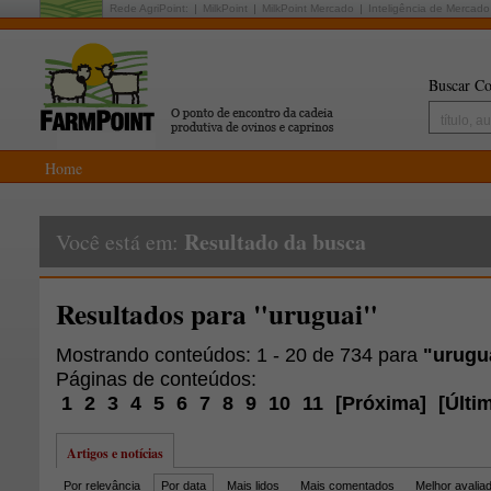
Rede AgriPoint:
MilkPoint
MilkPoint Mercado
Inteligência de Mercado
Buscar Co
Home
Resultado da busca
Você está em:
Resultados para "uruguai"
Mostrando conteúdos: 1 - 20 de 734 para
"urugu
Páginas de conteúdos:
1
2
3
4
5
6
7
8
9
10
11
[
Próxima
]
[
Últi
Artigos e notícias
Por relevância
Por data
Mais lidos
Mais comentados
Melhor avalia