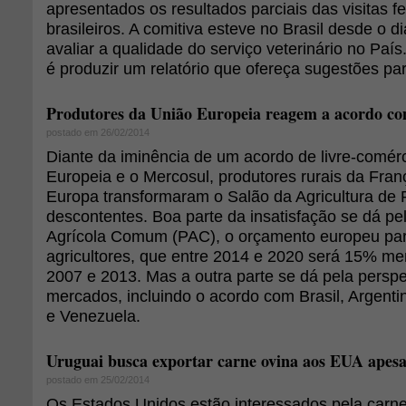
apresentados os resultados parciais das visitas fe
brasileiros. A comitiva esteve no Brasil desde o d
avaliar a qualidade do serviço veterinário no País
é produzir um relatório que ofereça sugestões para
Produtores da União Europeia reagem a acordo c
postado em 26/02/2014
Diante da iminência de um acordo de livre-comérc
Europeia e o Mercosul, produtores rurais da Fran
Europa transformaram o Salão da Agricultura de 
descontentes. Boa parte da insatisfação se dá pel
Agrícola Comum (PAC), o orçamento europeu par
agricultores, que entre 2014 e 2020 será 15% me
2007 e 2013. Mas a outra parte se dá pela perspe
mercados, incluindo o acordo com Brasil, Argenti
e Venezuela.
Uruguai busca exportar carne ovina aos EUA apes
postado em 25/02/2014
Os Estados Unidos estão interessados pela carne