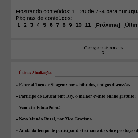
Mostrando conteúdos: 1 - 20 de 734 para
"urugu
Páginas de conteúdos:
1
2
3
4
5
6
7
8
9
10
11
[
Próxima
]
[
Últi
Carregar mais notícias
Últimas Atualizações
» Especial Taça de Silagem: novos híbridos, antigas discussões
» Participe do EducaPoint Day, o melhor evento online gratuito!
» Vem aí o EducaPoint!
» Novo Mundo Rural, por Xico Graziano
» Ainda dá tempo de participar do treinamento sobre produção d