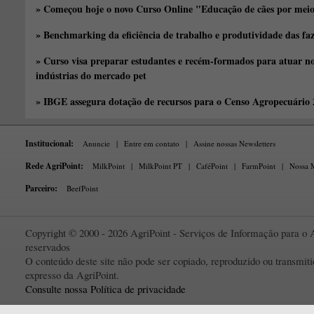
» Começou hoje o novo Curso Online "Educação de cães por meio 
» Benchmarking da eficiência de trabalho e produtividade das fa
» Curso visa preparar estudantes e recém-formados para atuar no
indústrias do mercado pet
» IBGE assegura dotação de recursos para o Censo Agropecuário
Institucional:
Anuncie
|
Entre em contato
|
Assine nossas Newsletters
Rede AgriPoint:
MilkPoint
|
MilkPoint PT
|
CaféPoint
|
FarmPoint
|
Nossa M
Parceiro:
BeefPoint
Copyright © 2000 - 2026 AgriPoint - Serviços de Informação para o A
reservados
O conteúdo deste site não pode ser copiado, reproduzido ou transmi
expresso da AgriPoint.
Consulte nossa Política de privacidade