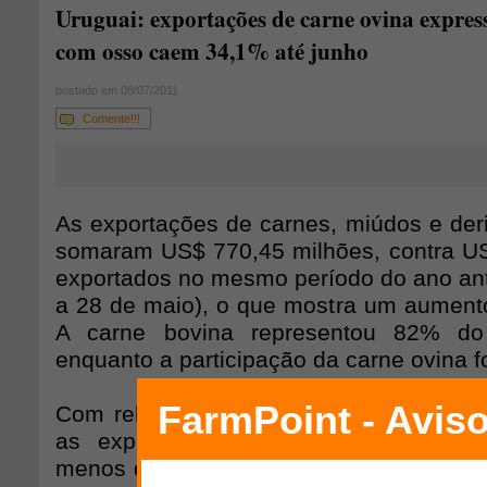
Uruguai: exportações de carne ovina expres
com osso caem 34,1% até junho
postado em 08/07/2011
Comente!!!
As exportações de carnes, miúdos e der
somaram US$ 770,45 milhões, contra U
exportados no mesmo período do ano ante
a 28 de maio), o que mostra um aument
A carne bovina representou 82% do 
enquanto a participação da carne ovina f
Com relação à carne ovina expressa e
as exportações foram de 6.572 tone
menos do que no mesmo período do ano