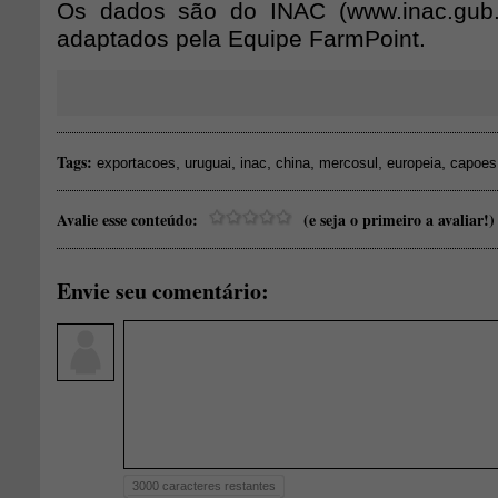
Os dados são do INAC (www.inac.gub.u
adaptados pela Equipe FarmPoint.
Tags:
,
,
,
,
,
,
exportacoes
uruguai
inac
china
mercosul
europeia
capoes
Avalie esse conteúdo:
(e seja o primeiro a avaliar!)
Envie seu comentário:
3000
caracteres restantes