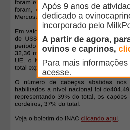
foram exportadas 9.975 toneladas. Os pr
foram, em ordem de importância, Uniã
Mercosul e China, concentrando 76% do t
Em valor, as exportações de carne ovina
de US$ 31,15 milhões, 3,75% a men
período do ano anterior, quando fora
32,36 milhões. O valor gerado pelos pa
UE, o Mercosul, junto com a China, r
total exportado em dólares.
O número de cabeças abatidas nos e
habilitados a nível nacional foi de404.
representando 39% do total, os capões 
cordeiros, 37% do total.
Veja o boletim do INAC
clicando aqui
.