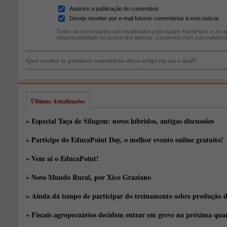
Autorizo a publicação do comentário
Desejo receber por e-mail futuros comentários à esta notícia
Todos os comentários são moderados pela equipe FarmPoint, e as op
responsabilidade exclusiva dos leitores. Contamos com sua colabora
Quer receber os próximos comentários desse artigo em seu e-mail?
Últimas Atualizações
» Especial Taça de Silagem: novos híbridos, antigas discussões
» Participe do EducaPoint Day, o melhor evento online gratuito!
» Vem aí o EducaPoint!
» Novo Mundo Rural, por Xico Graziano
» Ainda dá tempo de participar do treinamento sobre produção d
» Fiscais agropecuários decidem entrar em greve na próxima quar