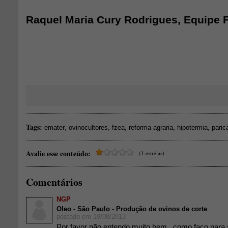
Raquel Maria Cury Rodrigues, Equipe 
Tags:
,
,
,
,
,
emater
ovinocultores
fzea
reforma agraria
hipotermia
paric
Avalie esse conteúdo:
(1 estrelas)
Comentários
NGP
Oleo - São Paulo - Produção de ovinos de corte
postado em 19/08/2013
Por favor não entendo muito bem , como faço para 