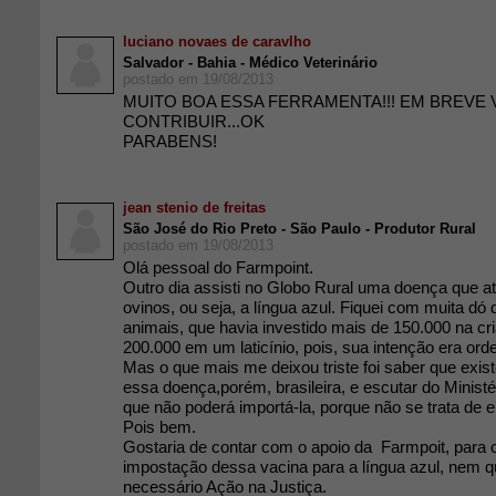
luciano novaes de caravlho
Salvador - Bahia - Médico Veterinário
postado em 19/08/2013
MUITO BOA ESSA FERRAMENTA!!! EM BREVE
CONTRIBUIR...OK
PARABENS!
jean stenio de freitas
São José do Rio Preto - São Paulo - Produtor Rural
postado em 19/08/2013
Olá pessoal do Farmpoint.
Outro dia assisti no Globo Rural uma doença que a
ovinos, ou seja, a língua azul. Fiquei com muita dó 
animais, que havia investido mais de 150.000 na cr
200.000 em um laticínio, pois, sua intenção era ord
Mas o que mais me deixou triste foi saber que exis
essa doença,porém, brasileira, e escutar do Ministé
que não poderá importá-la, porque não se trata de 
Pois bem.
Gostaria de contar com o apoio da Farmpoit, para 
impostação dessa vacina para a língua azul, nem q
necessário Ação na Justiça.