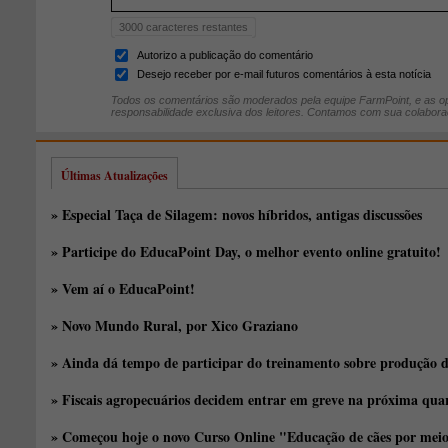
3000
caracteres restantes
Autorizo a publicação do comentário
Desejo receber por e-mail futuros comentários à esta notícia
Todos os comentários são moderados pela equipe FarmPoint, e as op
responsabilidade exclusiva dos leitores. Contamos com sua colabora
Últimas Atualizações
» Especial Taça de Silagem: novos híbridos, antigas discussões
» Participe do EducaPoint Day, o melhor evento online gratuito!
» Vem aí o EducaPoint!
» Novo Mundo Rural, por Xico Graziano
» Ainda dá tempo de participar do treinamento sobre produção d
» Fiscais agropecuários decidem entrar em greve na próxima quar
» Começou hoje o novo Curso Online "Educação de cães por meio 