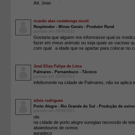
Att. Jean
ricardo alex costalonga nicoli
Resplendor - Minas Gerais - Produtor Rural
postado em 19/08/2013
Gostaria que alguem me informasse qual os medi
fazer em meus animais ou seja quais as vacinas qu
com qual a idade que se apartar para colocar no c
José Elias Felipe de Lima
Palmares - Pernambuco - Técnico
postado em 19/08/2013
infelismente na cidade de Palmares, não se aplica 
silvio rodrigues
Porto Alegre - Rio Grande do Sul - Produção de ovino
postado em 20/09/2013
ola
na cidade de porto alegre ouregiao necessito de tel
abatedouros de ovinos
agradeço