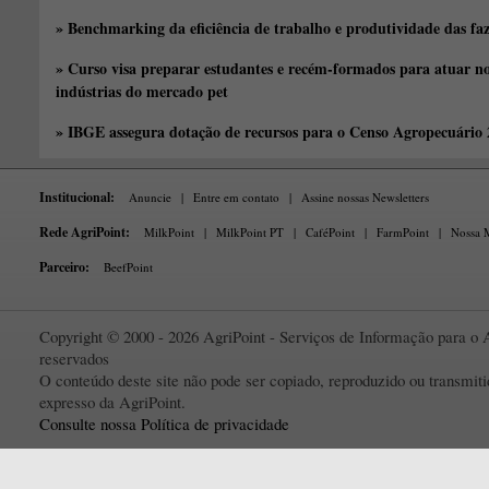
» Benchmarking da eficiência de trabalho e produtividade das fa
» Curso visa preparar estudantes e recém-formados para atuar no
indústrias do mercado pet
» IBGE assegura dotação de recursos para o Censo Agropecuário
Institucional:
Anuncie
|
Entre em contato
|
Assine nossas Newsletters
Rede AgriPoint:
MilkPoint
|
MilkPoint PT
|
CaféPoint
|
FarmPoint
|
Nossa M
Parceiro:
BeefPoint
Copyright © 2000 - 2026 AgriPoint - Serviços de Informação para o A
reservados
O conteúdo deste site não pode ser copiado, reproduzido ou transmi
expresso da AgriPoint.
Consulte nossa Política de privacidade