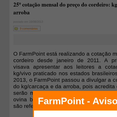
25º cotação mensal do preço do cordeiro: kg
arroba
postado em 16/08/2013
9 comentários
O FarmPoint está realizando a cotação m
cordeiro desde janeiro de 2011. A pri
visava apresentar aos leitores a cot
kg/vivo praticado nos estados brasileir
2013, o FarmPoint passou a divulgar a c
do kg/carcaça e da arroba, pois acredita
serão melhor utilizados pelos produtore
ovina brasileira. Além disso, frisamos 
são referentes ao mercado formal de car