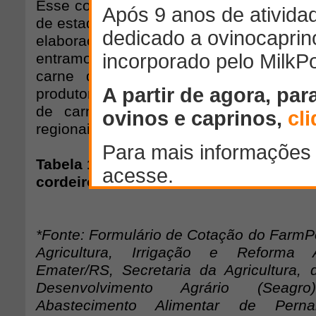
Esse conteúdo é inédito e a tendência é
de estados que ainda não estão na nossa
elaboração desse projeto, realizamos 
entramos em contato com frigoríficos
carne de várias praças (associações
produtores que possuem uma marca de
de carne) e órgãos estaduais que r
regionais de carne de cordeiro.
Tabela 1 – Média do preço do kg/carca
cordeiro cotados em 10 estados do Bra
*Fonte: Formulário de Cotação do FarmPo
Agricultura, Irrigação e Reforma A
Emater/RS, Secretaria da Agricultura,
Desenvolvimento Agrário (Seag
Abastecimento Alimentar de Perna