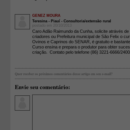
GENEZ MOURA
Teresina - Piauí - Consultoria/extensão rural
postado em 20/10/2013
Caro Adão Raimundo da Cunha, solicite atrávés de
criadores ou Prefeitura municipal de São Felix o c
Ovinos e Caprinos do SENAR, é gratuito e bastante
Curso ensina e prepara o produtor para obter suce
criação. Contato pelo telefone (86) 3221-6666/2400
Quer receber os próximos comentários desse artigo em seu e-mail?
Envie seu comentário: