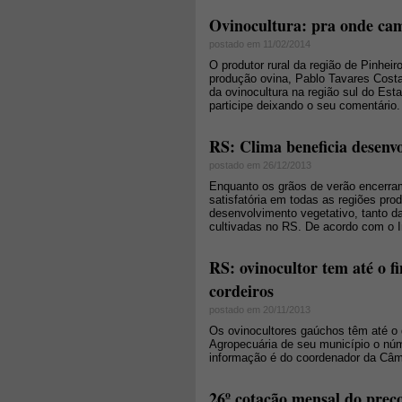
Ovinocultura: pra onde c
postado em 11/02/2014
O produtor rural da região de Pinhe
produção ovina, Pablo Tavares Costa
da ovinocultura na região sul do Esta
participe deixando o seu comentário.
RS: Clima beneficia desenvo
postado em 26/12/2013
Enquanto os grãos de verão encerram
satisfatória em todas as regiões pr
desenvolvimento vegetativo, tanto d
cultivadas no RS. De acordo com o I
RS: ovinocultor tem até o 
cordeiros
postado em 20/11/2013
Os ovinocultores gaúchos têm até o 
Agropecuária de seu município o núm
informação é do coordenador da Câma
26º cotação mensal do preço