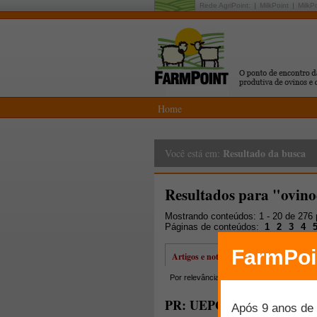
Rede AgriPoint:
MilkPoint
MilkP
Home
Resultado da busca
Você está em:
Resultados para "ovino
Mostrando conteúdos: 1 - 20 de 276
Páginas de conteúdos:
1
2
3
4
Artigos e notícias
Por relevância
Por data
Mais lidos
PR: UEPG promove encontro