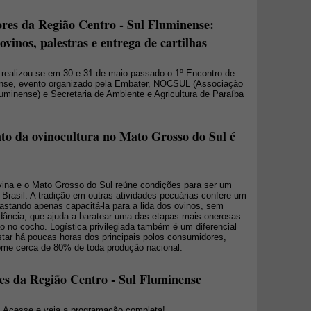
res da Região Centro - Sul Fluminense:
vinos, palestras e entrega de cartilhas
 realizou-se em 30 e 31 de maio passado o 1º Encontro de
ense, evento organizado pela Embater, NOCSUL (Associação
uminense) e Secretaria de Ambiente e Agricultura de Paraíba
to da ovinocultura no Mato Grosso do Sul é
vina e o Mato Grosso do Sul reúne condições para ser um
Brasil. A tradição em outras atividades pecuárias confere um
astando apenas capacitá-la para a lida dos ovinos, sem
dância, que ajuda a baratear uma das etapas mais onerosas
o no cocho. Logística privilegiada também é um diferencial
tar há poucas horas dos principais polos consumidores,
me cerca de 80% de toda produção nacional.
es da Região Centro - Sul Fluminense
. Acesse e veja a programação completa!