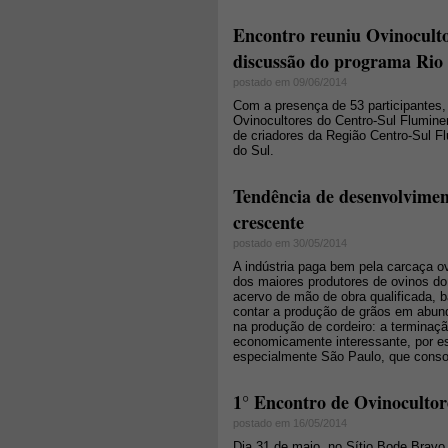
Encontro reuniu Ovinoculto
discussão do programa Rio o
postado em 09/06/2014
Com a presença de 53 participantes,
Ovinocultores do Centro-Sul Flumin
de criadores da Região Centro-Sul Fl
do Sul.
Tendência de desenvolvimen
crescente
postado em 30/05/2014
A indústria paga bem pela carcaça o
dos maiores produtores de ovinos do 
acervo de mão de obra qualificada, b
contar a produção de grãos em abun
na produção de cordeiro: a terminaçã
economicamente interessante, por es
especialmente São Paulo, que conso
1° Encontro de Ovinocultor
postado em 16/05/2014
Dia 31 de maio, no Sítio Bode Bravo