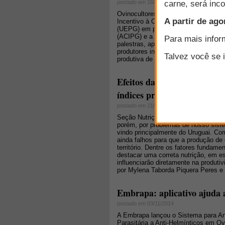
postado em 16/04/2015
Ovinocultores de todo o País vão par
Incentivo à Ovinocultura/Floresta, 
(UEPG) em parceria com a Associaçã
(ACIPG) e a Federação da Agricultu
palestras, apresentação de casos de
produtores inovações tecnológicas qu
produtiva de ovinos.
Efeitos da restrição nutrici
índices produtivos do rebanh
postado em 21/11/2014
Seção Nutrição: "O consumo de carn
porém, por problemas de nosso siste
vindo principalmente do Uruguai. Co
ainda falhos para que a produção de
território. Dentre os fatores funda
destacar uma correta nutrição, em 
influenciarão diretamente na produt
por Mylena Taborda Piquera Peres e 
Embrapa: aplicativo ajuda 
postado em 03/11/2014
A Embrapa lançou o Sistema para An
Parasitária a Anti-Helmínticos em Ov