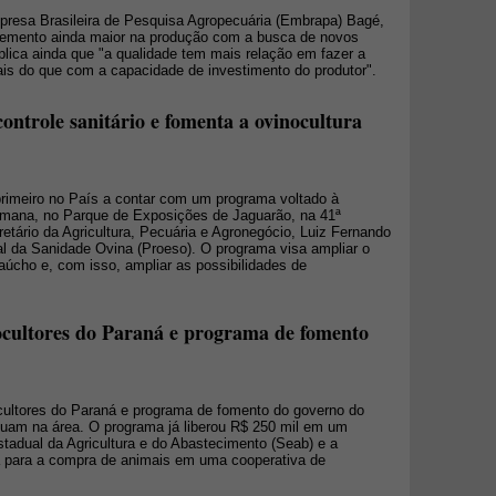
resa Brasileira de Pesquisa Agropecuária (Embrapa) Bagé,
remento ainda maior na produção com a busca de novos
lica ainda que "a qualidade tem mais relação em fazer a
rais do que com a capacidade de investimento do produtor".
ontrole sanitário e fomenta a ovinocultura
rimeiro no País a contar com um programa voltado à
semana, no Parque de Exposições de Jaguarão, na 41ª
etário da Agricultura, Pecuária e Agronegócio, Luiz Fernando
l da Sanidade Ovina (Proeso). O programa visa ampliar o
gaúcho e, com isso, ampliar as possibilidades de
ocultores do Paraná e programa de fomento
ocultores do Paraná e programa de fomento do governo do
tuam na área. O programa já liberou R$ 250 mil em um
stadual da Agricultura e do Abastecimento (Seab) e a
 para a compra de animais em uma cooperativa de