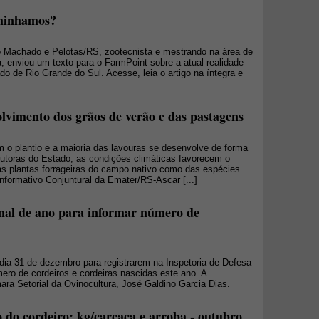
aminhamos?
iro Machado e Pelotas/RS, zootecnista e mestrando na área de
, enviou um texto para o FarmPoint sobre a atual realidade
do de Rio Grande do Sul. Acesse, leia o artigo na íntegra e
lvimento dos grãos de verão e das pastagens
 o plantio e a maioria das lavouras se desenvolve de forma
odutoras do Estado, as condições climáticas favorecem o
as plantas forrageiras do campo nativo como das espécies
nformativo Conjuntural da Emater/RS-Ascar [...]
final de ano para informar número de
dia 31 de dezembro para registrarem na Inspetoria de Defesa
ero de cordeiros e cordeiras nascidas este ano. A
ra Setorial da Ovinocultura, José Galdino Garcia Dias.
 do cordeiro: kg/carcaça e arroba - outubro