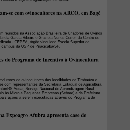
ram-se com ovinocultores na ARCO, em Bagé
eram reunidos na Associação Brasileira de Criadores de Ovinos
riela Garcia Ribeiro e Graziela Nunes Correr, do Centro de
icada - CEPEA, órgão vinculado Escola Superior de
lq, campus da USP de Piracicaba/SP.
des do Programa de Incentivo à Ovinocultura
odutores de ovinocultores das localidades de Timbaúva e
se com representantes da Secretaria Estadual de Agricultura,
ater/RS-Ascar, Serviço Nacional de Aprendizagem Rural
poio às Micro e Pequenas Empresas (Sebrae) e da Prefeitura
ncipais ações a serem executadas através do Programa de
na Expoagro Afubra apresenta case de