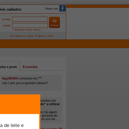
Entrar com
ios e posts
Essenciais
ikgzMOBX
comentou em
""
:
can I ask you a question please?
itamar santos pedreira
comentou em
"Você está sendo "obrigado" a utilizar
cana-de-açúcar na..."
:
Em minha propriedade, já uso há algum
tempo cana com ureia, mas gostaria de
um melhor aprofundamento no uso de...
Mais comentários e posts