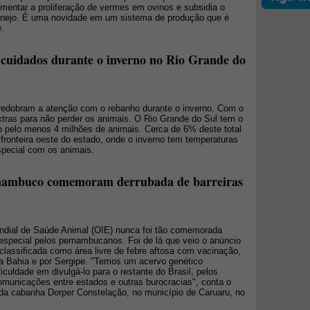
mentar a proliferação de vermes em ovinos e subsidia o
anejo. É uma novidade em um sistema de produção que é
e.
cuidados durante o inverno no Rio Grande do
 redobram a atenção com o rebanho durante o inverno. Com o
xtras para não perder os animais. O Rio Grande do Sul tem o
o pelo menos 4 milhões de animais. Cerca de 6% deste total
fronteira oeste do estado, onde o inverno tem temperaturas
special com os animais.
rnambuco comemoram derrubada de barreiras
dial de Saúde Animal (OIE) nunca foi tão comemorada
 especial pelos pernambucanos. Foi de lá que veio o anúncio
i classificada como área livre de febre aftosa com vacinação,
a Bahia e por Sergipe. "Temos um acervo genético
iculdade em divulgá-lo para o restante do Brasil, pelos
omunicações entre estados e outras burocracias", conta o
io da cabanha Dorper Constelação, no município de Caruaru, no