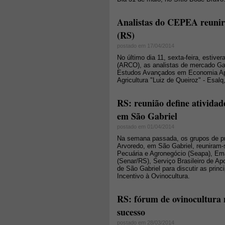
Analistas do CEPEA reuni
(RS)
postado em 17/04/2014
No último dia 11, sexta-feira, estiv
(ARCO), as analistas de mercado Gab
Estudos Avançados em Economia Apl
Agricultura "Luiz de Queiroz" - Esa
RS: reunião define ativida
em São Gabriel
postado em 01/04/2014
Na semana passada, os grupos de pr
Arvoredo, em São Gabriel, reuniram-
Pecuária e Agronegócio (Seapa), Em
(Senar/RS), Serviço Brasileiro de A
de São Gabriel para discutir as pri
Incentivo à Ovinocultura.
RS: fórum de ovinocultura 
sucesso
postado em 28/03/2014