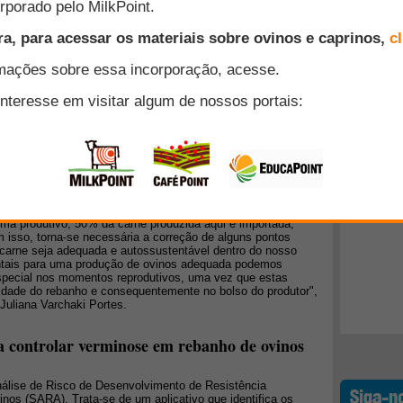
ticipar, em 8 de maio, do 1º Encontro Mercadológico de
promovido pela Universidade Estadual de Ponta Grossa
o Comercial, Industrial e Empresarial de Ponta Grossa
Top 10
ra do Estado do Paraná (Faep). Com uma programação de
 sucesso, debates e degustação, o evento apresentará aos
e podem dar maior eficiência e sustentabilidade à cadeia
+ Lidos
onal durante a gestação de ovelhas sobre os
o - Parte I de III
e ovina vem crescendo e ganhando destaque no Brasil,
ma produtivo, 50% da carne produzida aqui é importada,
m isso, torna-se necessária a correção de alguns pontos
 carne seja adequada e autossustentável dentro do nosso
mentais para uma produção de ovinos adequada podemos
especial nos momentos reprodutivos, uma vez que estas
ividade do rebanho e consequentemente no bolso do produtor",
Juliana Varchaki Portes.
a controlar verminose em rebanho de ovinos
álise de Risco de Desenvolvimento de Resistência
inos (SARA). Trata-se de um aplicativo que identifica os