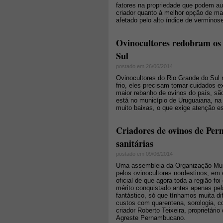
fatores na propriedade que podem au
criador quanto à melhor opção de m
afetado pelo alto índice de verminos
Ovinocultores redobram os 
Sul
postado em 26/06/2014
Ovinocultores do Rio Grande do Sul
frio, eles precisam tomar cuidados e
maior rebanho de ovinos do país, sã
está no município de Uruguaiana, na 
muito baixas, o que exige atenção e
Criadores de ovinos de Pe
sanitárias
postado em 09/06/2014
Uma assembleia da Organização Mun
pelos ovinocultores nordestinos, em
oficial de que agora toda a região fo
mérito conquistado antes apenas pel
fantástico, só que tínhamos muita dif
custos com quarentena, sorologia, c
criador Roberto Teixeira, proprietár
Agreste Pernambucano.