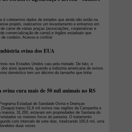
ia é coletarmos dados de estados que ainda não estão na
desse projeto, realizamos um levantamento e entramos em
s de carne de várias praças (associações, cooperativas e
e comercialização de carne) e órgãos estaduais que
 de cordeiro. Acesse e confira!
 indústria ovina dos EUA
inos nos Estados Unidos caiu pela metade. De fato, o
 dos anos quarenta, quando a indústria americana de ovinos
 ovino doméstico tem um décimo do tamanho que tinha
 ovina cura mais de 50 mil animais no RS
o Programa Estadual de Sanidade Ovina e Doenças
ra (Seapa) tratou 52,8 mil ovinos nas regiões da Campanha e
a maioria, 31.200, estavam em propriedades de Santana do
nstatados os maiores focos do parasita. O tratamento
gundo com intervalo de sete dias, totalizando 105,6 mil, uma
tendidos duas vezes.