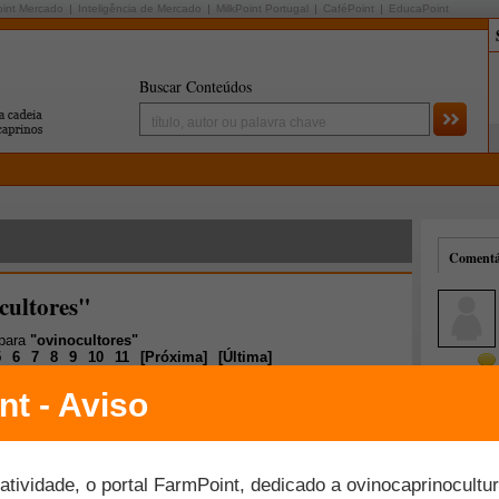
oint Mercado
Inteligência de Mercado
MilkPoint Portugal
CaféPoint
EducaPoint
Buscar Conteúdos
Comentár
cultores"
 para
"ovinocultores"
5
6
7
8
9
10
11
[
Próxima
]
[
Última
]
Mais comentados
Melhor avaliados
 de incentivo à ovinocultura