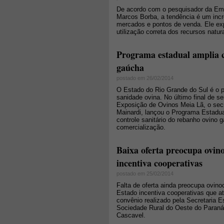
De acordo com o pesquisador da Emp
Marcos Borba, a tendência é um inc
mercados e pontos de venda. Ele exp
utilização correta dos recursos natu
Programa estadual amplia c
gaúcha
postado em 26/02/2014
O Estado do Rio Grande do Sul é o p
sanidade ovina. No último final de 
Exposição de Ovinos Meia Lã, o secr
Mainardi, lançou o Programa Estadua
controle sanitário do rebanho ovino 
comercialização.
Baixa oferta preocupa ovin
incentiva cooperativas
postado em 25/02/2014
Falta de oferta ainda preocupa ovin
Estado incentiva cooperativas que a
convênio realizado pela Secretaria E
Sociedade Rural do Oeste do Paraná
Cascavel.