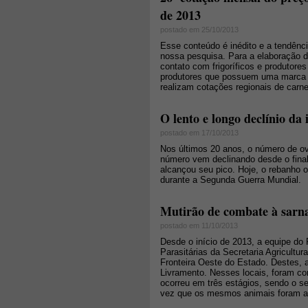
de 2013
postado em 25/10/2013
Esse conteúdo é inédito e a tendênc
nossa pesquisa. Para a elaboração 
contato com frigoríficos e produtore
produtores que possuem uma marca d
realizam cotações regionais de carne
O lento e longo declínio da
postado em 17/10/2013
Nos últimos 20 anos, o número de ov
número vem declinando desde o final
alcançou seu pico. Hoje, o rebanho
durante a Segunda Guerra Mundial.
Mutirão de combate à sarna
postado em 11/10/2013
Desde o início de 2013, a equipe d
Parasitárias da Secretaria Agricultu
Fronteira Oeste do Estado. Destes, 
Livramento. Nesses locais, foram co
ocorreu em três estágios, sendo o se
vez que os mesmos animais foram a