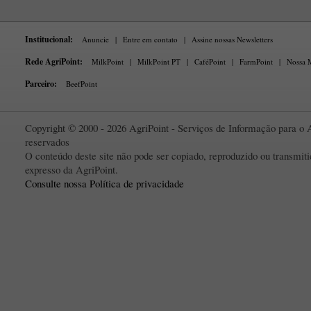
Institucional:
Anuncie
|
Entre em contato
|
Assine nossas Newsletters
Rede AgriPoint:
MilkPoint
|
MilkPoint PT
|
CaféPoint
|
FarmPoint
|
Nossa M
Parceiro:
BeefPoint
Copyright © 2000 - 2026 AgriPoint - Serviços de Informação para o A
reservados
O conteúdo deste site não pode ser copiado, reproduzido ou transmi
expresso da AgriPoint.
Consulte nossa Política de privacidade