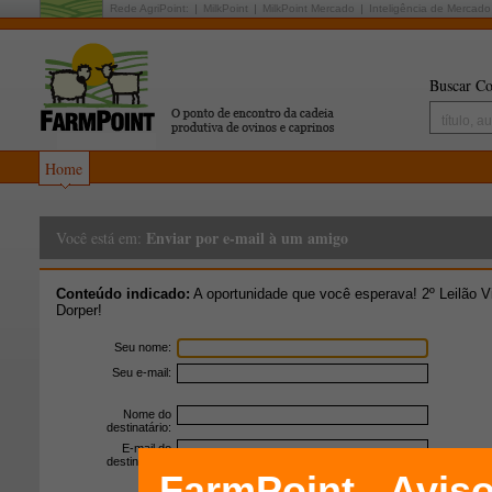
Rede AgriPoint:
MilkPoint
MilkPoint Mercado
Inteligência de Mercado
Buscar Co
Home
Enviar por e-mail à um amigo
Você está em:
Conteúdo indicado:
A oportunidade que você esperava! 2º Leilão Vi
Dorper!
Seu nome:
Seu e-mail:
Nome do
destinatário:
E-mail do
destinatário: