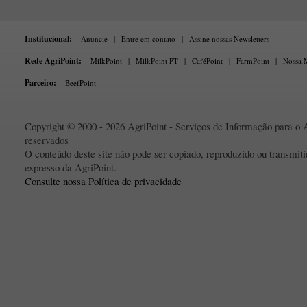
Institucional:
Anuncie
|
Entre em contato
|
Assine nossas Newsletters
Rede AgriPoint:
MilkPoint
|
MilkPoint PT
|
CaféPoint
|
FarmPoint
|
Nossa M
Parceiro:
BeefPoint
Copyright © 2000 - 2026 AgriPoint - Serviços de Informação para o A
reservados
O conteúdo deste site não pode ser copiado, reproduzido ou transmi
expresso da AgriPoint.
Consulte nossa Política de privacidade