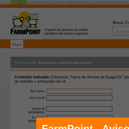
Rede AgriPoint:
MilkPoint
MilkPoint Mercado
Inteligência de Mercado
Buscar Co
Home
Enviar por e-mail à um amigo
Você está em:
Conteúdo indicado:
Entrevista: Flavia de Oliveira da Epagri/SC f
de trabalho x artesanato em lã
Seu nome:
Seu e-mail:
Nome do
destinatário:
E-mail do
destinatário: