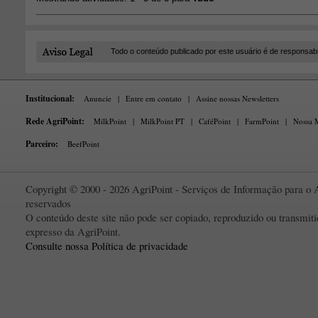
Todo o conteúdo publicado por este usuário é de responsab
Institucional:
Anuncie
|
Entre em contato
|
Assine nossas Newsletters
Rede AgriPoint:
MilkPoint
|
MilkPoint PT
|
CaféPoint
|
FarmPoint
|
Nossa M
Parceiro:
BeefPoint
Copyright © 2000 - 2026 AgriPoint - Serviços de Informação para o A
reservados
O conteúdo deste site não pode ser copiado, reproduzido ou transmi
expresso da AgriPoint.
Consulte nossa Política de privacidade