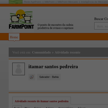
Rede AgriPoint:
MilkPoint
MilkPoint Mercado
Inteligência de Mercado
Buscar Co
Home
Comunidade
>
Atividade recente
Você está em:
itamar santos pedreira
Salvador - Bahia