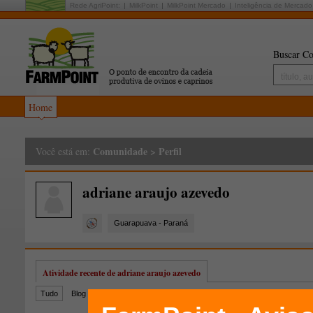
Rede AgriPoint:
MilkPoint
MilkPoint Mercado
Inteligência de Mercado
Buscar Co
Home
Comunidade
>
Perfil
Você está em:
adriane araujo azevedo
Guarapuava - Paraná