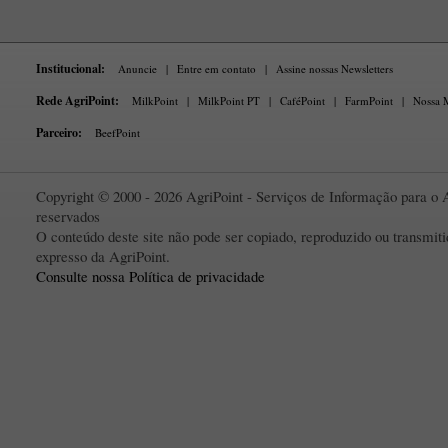
Institucional:
Anuncie
|
Entre em contato
|
Assine nossas Newsletters
Rede AgriPoint:
MilkPoint
|
MilkPoint PT
|
CaféPoint
|
FarmPoint
|
Nossa M
Parceiro:
BeefPoint
Copyright © 2000 - 2026 AgriPoint - Serviços de Informação para o A
reservados
O conteúdo deste site não pode ser copiado, reproduzido ou transmi
expresso da AgriPoint.
Consulte nossa Política de privacidade