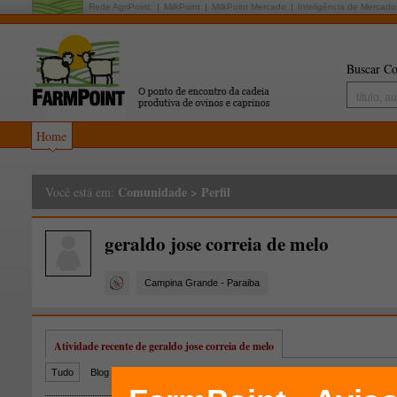
Rede AgriPoint:
MilkPoint
MilkPoint Mercado
Inteligência de Mercado
Buscar Co
Home
Comunidade
>
Perfil
Você está em:
geraldo jose correia de melo
Campina Grande - Paraiba