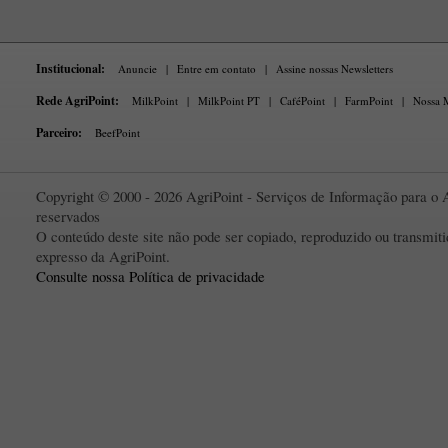
Institucional:
Anuncie
|
Entre em contato
|
Assine nossas Newsletters
Rede AgriPoint:
MilkPoint
|
MilkPoint PT
|
CaféPoint
|
FarmPoint
|
Nossa M
Parceiro:
BeefPoint
Copyright © 2000 - 2026 AgriPoint - Serviços de Informação para o A
reservados
O conteúdo deste site não pode ser copiado, reproduzido ou transmi
expresso da AgriPoint.
Consulte nossa Política de privacidade