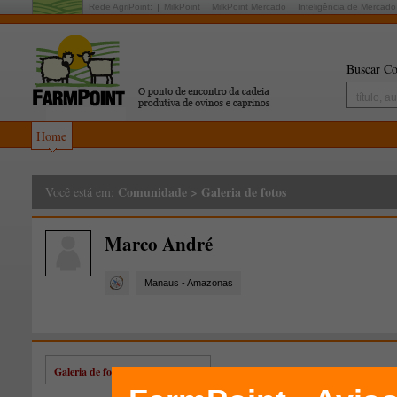
Rede AgriPoint:
MilkPoint
MilkPoint Mercado
Inteligência de Mercado
Buscar Co
Home
Comunidade
>
Galeria de fotos
Você está em:
Marco André
Manaus - Amazonas
Galeria de fotos de Marco André