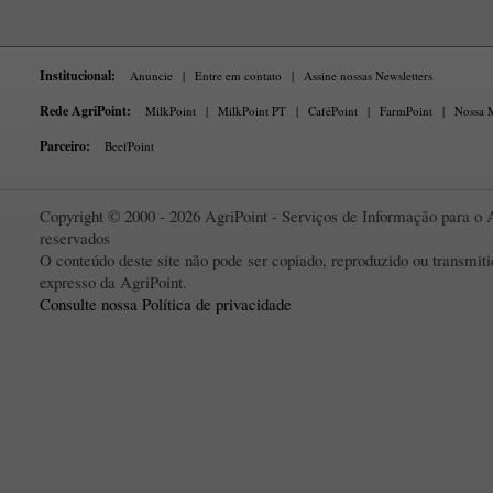
Institucional:
Anuncie
|
Entre em contato
|
Assine nossas Newsletters
Rede AgriPoint:
MilkPoint
|
MilkPoint PT
|
CaféPoint
|
FarmPoint
|
Nossa M
Parceiro:
BeefPoint
Copyright © 2000 - 2026 AgriPoint - Serviços de Informação para o A
reservados
O conteúdo deste site não pode ser copiado, reproduzido ou transmi
expresso da AgriPoint.
Consulte nossa Política de privacidade