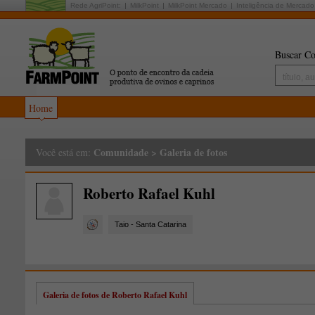
Rede AgriPoint:
MilkPoint
MilkPoint Mercado
Inteligência de Mercado
Buscar Co
Home
Comunidade
>
Galeria de fotos
Você está em:
Roberto Rafael Kuhl
Taio - Santa Catarina
Galeria de fotos de Roberto Rafael Kuhl