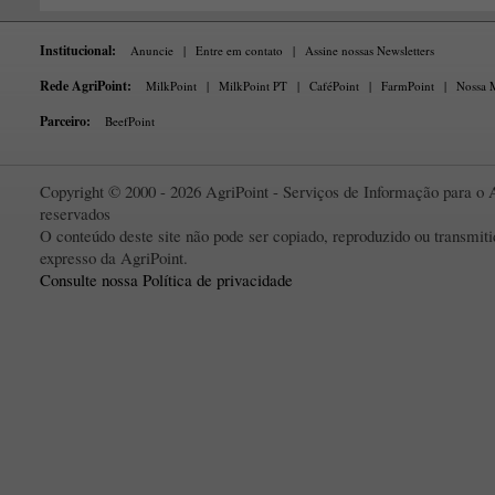
Institucional:
Anuncie
|
Entre em contato
|
Assine nossas Newsletters
Rede AgriPoint:
MilkPoint
|
MilkPoint PT
|
CaféPoint
|
FarmPoint
|
Nossa M
Parceiro:
BeefPoint
Copyright © 2000 - 2026 AgriPoint - Serviços de Informação para o A
reservados
O conteúdo deste site não pode ser copiado, reproduzido ou transmi
expresso da AgriPoint.
Consulte nossa Política de privacidade