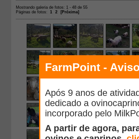
Mostrando galeria de fotos: 1 - 48 de 55
Páginas de fotos:
1
2
[
Próxima
]