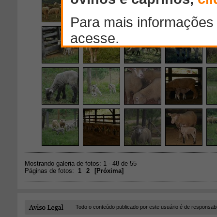
Mostrando galeria de fotos: 1 - 48 de 55
Páginas de fotos:
1
2
[
Próxima
]
Todo o conteúdo publicado por este usuário é de responsab