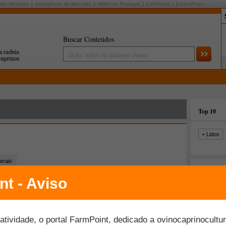
oint Mercado
Inteligência de Mercado
MilkPoint Portugal
CaféPoint
EducaPoint
Buscar Conteúdos
Top 10
+ Lidos
erais
Últimas fo