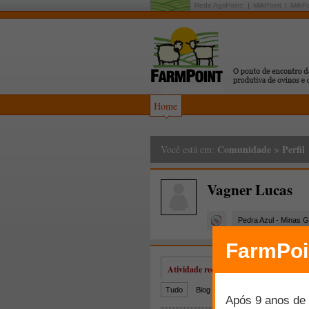
Rede AgriPoint:
MilkPoint
MilkP
Home
Comunidade
>
Perfil
Você está em:
Vagner Lucas
Pedra Azul - Minas G