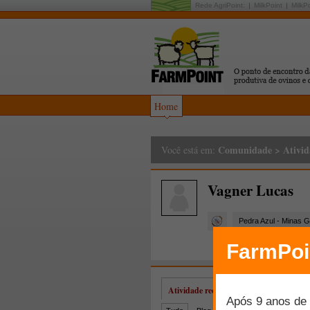
Rede AgriPoint:
MilkPoint
MilkP
Home
Comunidade
>
Ativid
Você está em:
Vagner Lucas
Pedra Azul - Minas G