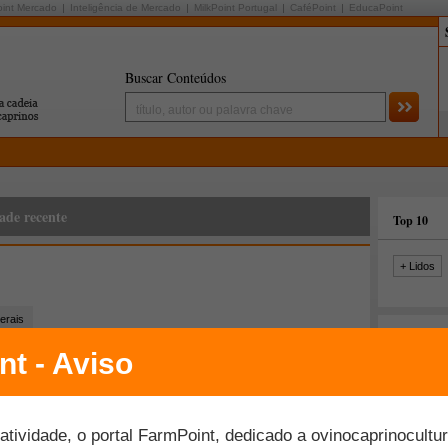
oint Mercado
Inteligência de Mercado
MilkPoint Portugal
CaféPoint
EducaPoint
Buscar Conteúdos
ade recente
Top 10
+ Lidos
erais
Últimas fo
Veja o perfil completo