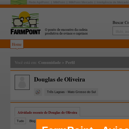
Rede AgriPoint:
MilkPoint
MilkPoint Mercado
Inteligência de Mercado
Buscar Co
Home
Comunidade
>
Perfil
Você está em:
Douglas de Oliveira
Três Lagoas - Mato Grosso do Sul