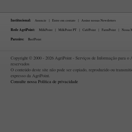
Institucional:
Anuncie
|
Entre em contato
|
Assine nossas Newsletters
Rede AgriPoint:
MilkPoint
|
MilkPoint PT
|
CaféPoint
|
FarmPoint
|
Nossa M
Parceiro:
BeefPoint
Copyright © 2000 - 2026 AgriPoint - Serviços de Informação para o A
reservados
O conteúdo deste site não pode ser copiado, reproduzido ou transmi
expresso da AgriPoint.
Consulte nossa Política de privacidade