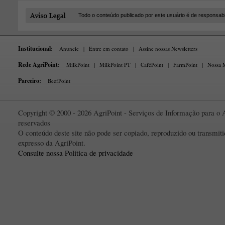
Todo o conteúdo publicado por este usuário é de responsab
Institucional:
Anuncie
|
Entre em contato
|
Assine nossas Newsletters
Rede AgriPoint:
MilkPoint
|
MilkPoint PT
|
CaféPoint
|
FarmPoint
|
Nossa M
Parceiro:
BeefPoint
Copyright © 2000 - 2026 AgriPoint - Serviços de Informação para o A
reservados
O conteúdo deste site não pode ser copiado, reproduzido ou transmi
expresso da AgriPoint.
Consulte nossa Política de privacidade