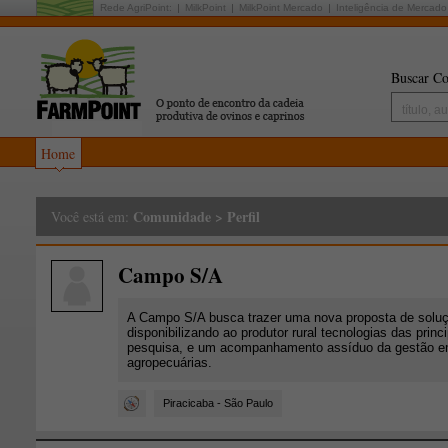
Rede AgriPoint:
MilkPoint
MilkPoint Mercado
Inteligência de Mercado
Buscar Co
Home
Comunidade
>
Perfil
Você está em:
Campo S/A
A Campo S/A busca trazer uma nova proposta de soluç
disponibilizando ao produtor rural tecnologias das princ
pesquisa, e um acompanhamento assíduo da gestão em
agropecuárias.
Piracicaba - São Paulo