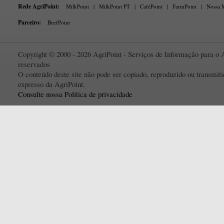
Rede AgriPoint:
MilkPoint
|
MilkPoint PT
|
CaféPoint
|
FarmPoint
|
Nossa M
Parceiro:
BeefPoint
Copyright © 2000 - 2026 AgriPoint - Serviços de Informação para o A
reservados
O conteúdo deste site não pode ser copiado, reproduzido ou transmi
expresso da AgriPoint.
Consulte nossa Política de privacidade