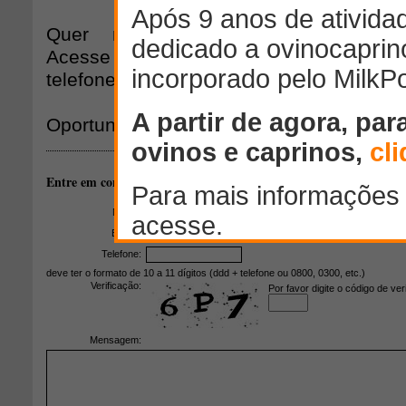
Quer mais informações sobre o 
Acesse
http://feiraodorper.com.br/
ou 
telefones: (17) 9774-7126/ (17) 3263-620
Oportunidade única! Você não pode ficar 
Entre em contato com o autor deste artigo através do formulário 
Nome:
E-mail:
Telefone:
deve ter o formato de 10 a 11 dígitos (ddd + telefone ou 0800, 0300, etc.)
Verificação:
Por favor digite o código de ver
Mensagem: