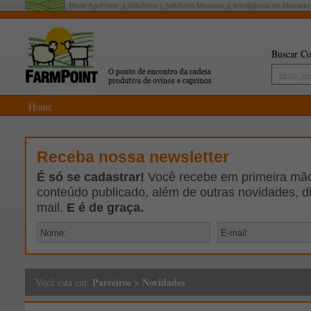
Rede AgriPoint:
MilkPoint
MilkPoint Mercado
Inteligência de Mercado
Buscar Co
Home
Receba nossa newsletter
É só se cadastrar!
Você recebe em primeira mão 
conteúdo publicado, além de outras novidades, d
mail.
E é de graça.
Parceiros
>
Novidades
Você está em: