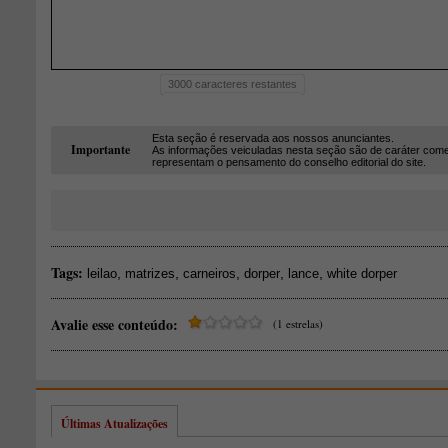
3000
caracteres restantes
Esta seção é reservada aos nossos anunciantes.
Importante
As informações veiculadas nesta seção são de caráter come
representam o pensamento do conselho editorial do site.
Tags:
,
,
,
,
,
leilao
matrizes
carneiros
dorper
lance
white dorper
Avalie esse conteúdo:
(1 estrelas)
Últimas Atualizações