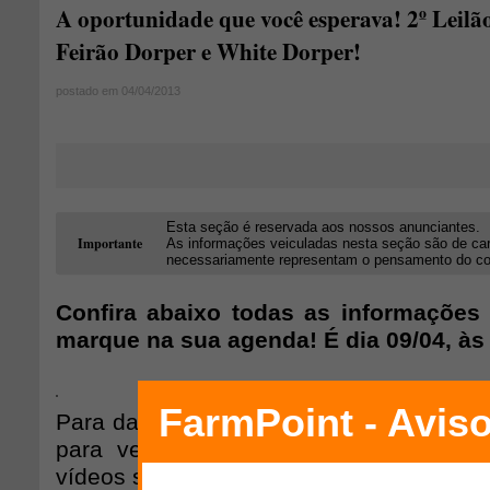
A oportunidade que você esperava! 2º Leilã
Feirão Dorper e White Dorper!
postado em 04/04/2013
Esta seção é reservada aos nossos anunciantes.
Importante
As informações veiculadas nesta seção são de car
necessariamente representam o pensamento do cons
Confira abaixo todas as informações 
marque na sua agenda! É dia 09/04, às
Para dar o Pré Lance
CLIQUE AQUI!
Alé
para ver as informações detalhadas 
vídeos sobre eles!