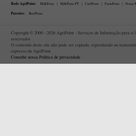
Rede AgriPoint:
MilkPoint
|
MilkPoint PT
|
CaféPoint
|
FarmPoint
|
Nossa M
Parceiro:
BeefPoint
Copyright © 2000 - 2026 AgriPoint - Serviços de Informação para o A
reservados
O conteúdo deste site não pode ser copiado, reproduzido ou transmi
expresso da AgriPoint.
Consulte nossa Política de privacidade