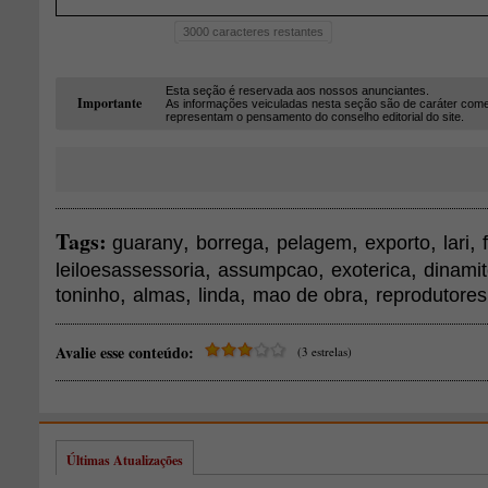
3000
caracteres restantes
Esta seção é reservada aos nossos anunciantes.
Importante
As informações veiculadas nesta seção são de caráter come
representam o pensamento do conselho editorial do site.
Tags:
,
,
,
,
,
guarany
borrega
pelagem
exporto
lari
,
,
,
leiloesassessoria
assumpcao
exoterica
dinami
,
,
,
,
toninho
almas
linda
mao de obra
reprodutores
Avalie esse conteúdo:
(3 estrelas)
Últimas Atualizações