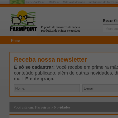
Rede AgriPoint:
MilkPoint
MilkPoint Mercado
Inteligência de Mercado
Buscar Co
Home
Receba nossa newsletter
É só se cadastrar!
Você recebe em primeira mão 
conteúdo publicado, além de outras novidades, d
mail.
E é de graça.
Parceiros
>
Novidades
Você está em: