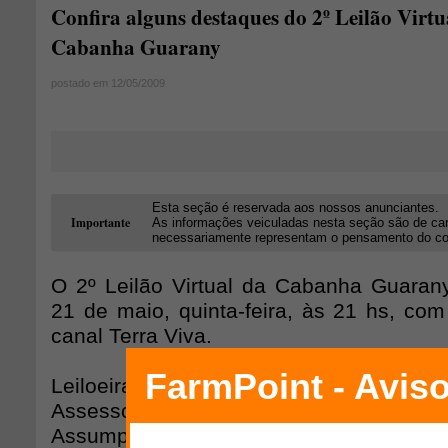
Confira alguns destaques do 2º Leilão Virtu
Cabanha Guarany
postado em 12/05/2009
Esta seção é reservada aos nossos anunciantes.
Importante
As informações veiculadas nesta seção são de car
necessariamente representam o pensamento do cons
O 2º Leilão Virtual da Cabanha Guaran
21 de maio, quinta-feira, às 21 hs, com
canal Terra Viva.
Leiloeira: Agreste leilões
Assessoria: Toninho Valadares - (87) 9
Assumpção - (15) 9107.75.39