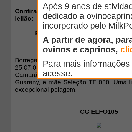
Confira alguns destaques que ser
leilão:
BORREGA PO - GUARANY EXOT
Borrega de apenas 10 meses de id
25.07.08. Filha do Dinamite (almas 09
Camará, um dos principais reprodut
Guarany, e mãe Seleção TE 080. Uma l
excepcional pelagem.
CG ELFO105