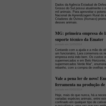
Dados da Agência Estadual de Defesa
Grosso do Sul possui atualmente o o
mil animais. Para aproveitar o potenc
Nacional de Aprendizagem Rural do 
Criadores de Ovinos (Asmaco) prom
desses animais.
MG: primeira empresa de lat
suporte técnico da Emater
postado em 11/03/2014
Contando com a ajuda e a mão de obr
um funcionário, Lara comemora os re
empresa está indo bem. Os custos e
supermercados e em Belo Horizonte,
supermercados Verde Mar", enumera.
rebanho, com a compra de ovelhas 
Vale a pena ler de novo! En
ferramenta na produção de 
postado em 03/02/2014
Hoje, mais do que nunca, há a neces
variadas espécies animais, entre es
confinado em qualquer tipo de cative
e psicológica, uma vez que seu ambi