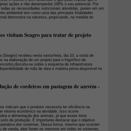
óprias ações e não desempenhe 100% o seu potencial. Por
 todas as necessidades nutricionais atendidas, porém em um
ento ambiental tem como uma das principais finalidades
mal demonstra na natureza, propiciando, na medida do
s visitam Seagro para tratar de projeto
a (Seagro) recebeu nesta sexta-feira, dia 10, a visita de
 na elaboração de um projeto para o frigorífico de
ncontro,discutiu-se sobre o esquema de infraestrutura
isponibilidade de mão de obra e matéria prima disponível no
ução de cordeiros em pastagem de azevém -
s indicam que o produtor necessita ter eficiência na
r retorno econômico na atividade. Isso ocorre
bra e alimentação dos animais, já que esses itens
custo de produção. É importante destacar que o objetivo
 comparativa dos sistemas. Dessa forma, mesmo que ocorram
u de venda, eles foram os mesmos em todos os sistemas,