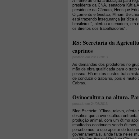
À frente de uma articulação para reg
presidente da CNA, senadora Kátia Ab
presidente da Câmara, Henrique Edu
Orçamento e Gestão, Miriam Belchior.
está trazendo insegurança jurídica e
brasileiros", alertou a senadora, em
os direitos dos trabalhadores".
RS: Secretaria da Agricult
caprinos
postado em 28/08/2013
As demandas dos produtores no grupo
mão de obra qualificada para o trato
pessoa. Há muitos custos trabalhist
de conduzir o trabalho, pois é muito 
Cabras.
Ovinocultura na altura. Par
postado em 24/05/2013
Blog Escócia: "Clima, relevo, ofert
desafios que a ovinocultura enfrenta
produção animal, com um ótimo apoi
resultados continuam sendo ótimos,
percebemos, é que apesar de todo in
governamentais, ainda falta neles mui
por Steffan Edward Octávio Oliveira.