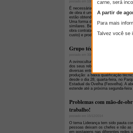
postado em 10/09/2015
É necessária muita mão de obra fami
de obra é um insumo importante e cu
estão obtendo a eficiência e a produ
Uma forma de avaliar essa questão 
similares. Benchmarks de trabalho i
obra contratada. Esse artigo foca e
custo) e produtividade do trabalho (
Grupo técnico busca a melh
postado em 30/01/2015
A ovinocultura brasileira busca um 
dos seus rebanhos. Um grupo técnico
diversas entidades do setor, deve ap
produção: a baixa qualificação técni
desde o dia 28, quarta-feira, no Pa
Estadual da Ovelha (Feovelha). A aber
estende até a próxima segunda-feira 
Problemas com mão-de-obra
trabalho!
postado em 15/12/2014
O tema Liderança tem sido pauta con
pessoas deixam os chefes e não as
em postagens nas diferentes redes s