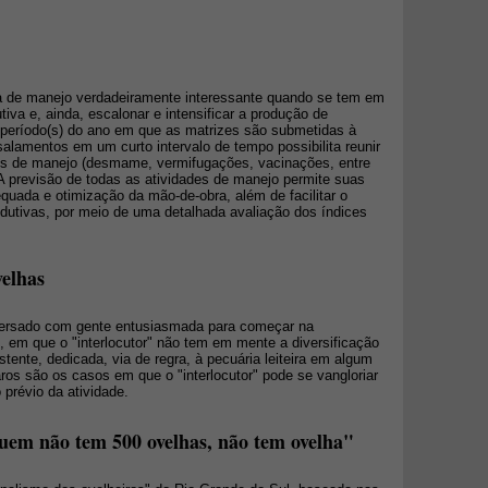
a de manejo verdadeiramente interessante quando se tem em
utiva e, ainda, escalonar e intensificar a produção de
) período(s) do ano em que as matrizes são submetidas à
alamentos em um curto intervalo de tempo possibilita reunir
es de manejo (desmame, vermifugações, vacinações, entre
 A previsão de todas as atividades de manejo permite suas
uada e otimização da mão-de-obra, além de facilitar o
odutivas, por meio de uma detalhada avaliação dos índices
velhas
versado com gente entusiasmada para começar na
, em que o "interlocutor" não tem em mente a diversificação
ente, dedicada, via de regra, à pecuária leiteira em algum
os são os casos em que o "interlocutor" pode se vangloriar
prévio da atividade.
Quem não tem 500 ovelhas, não tem ovelha"