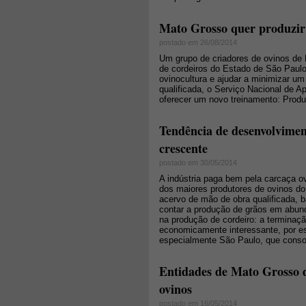
Mato Grosso quer produzir 
postado em 26/08/2014
Um grupo de criadores de ovinos de
de cordeiros do Estado de São Paulo
ovinocultura e ajudar a minimizar um
qualificada, o Serviço Nacional de 
oferecer um novo treinamento: Produ
Tendência de desenvolvimen
crescente
postado em 30/05/2014
A indústria paga bem pela carcaça o
dos maiores produtores de ovinos do 
acervo de mão de obra qualificada, b
contar a produção de grãos em abun
na produção de cordeiro: a terminaçã
economicamente interessante, por es
especialmente São Paulo, que conso
Entidades de Mato Grosso d
ovinos
postado em 16/05/2014