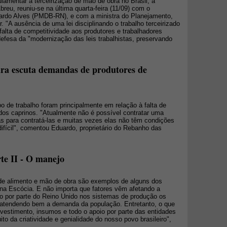
ulamentar a terceirização de mão de obra no Brasil, a
reu, reuniu-se na última quarta-feira (11/09) com o
ardo Alves (PMDB-RN), e com a ministra do Planejamento,
 "A ausência de uma lei disciplinando o trabalho terceirizado
 falta de competitividade aos produtores e trabalhadores
 defesa da "modernização das leis trabalhistas, preservando
ura escuta demandas de produtores de
 de trabalho foram principalmente em relação à falta de
 dos caprinos. "Atualmente não é possível contratar uma
as para contratá-las e muitas vezes elas não têm condições
difícil", comentou Eduardo, proprietário do Rebanho das
te II - O manejo
a de alimento e mão de obra são exemplos de alguns dos
 na Escócia. E não importa que fatores vêm afetando a
o por parte do Reino Unido nos sistemas de produção os
 atendendo bem a demanda da população. Entretanto, o que
vestimento, insumos e todo o apoio por parte das entidades
to da criatividade e genialidade do nosso povo brasileiro",