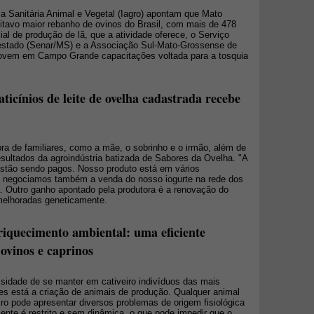
 Sanitária Animal e Vegetal (Iagro) apontam que Mato
itavo maior rebanho de ovinos do Brasil, com mais de 478
ial de produção de lã, que a atividade oferece, o Serviço
estado (Senar/MS) e a Associação Sul-Mato-Grossense de
ovem em Campo Grande capacitações voltada para a tosquia
icínios de leite de ovelha cadastrada recebe
a de familiares, como a mãe, o sobrinho e o irmão, além de
sultados da agroindústria batizada de Sabores da Ovelha. "A
stão sendo pagos. Nosso produto está em vários
 negociamos também a venda do nosso iogurte na rede dos
 Outro ganho apontado pela produtora é a renovação do
melhoradas geneticamente.
riquecimento ambiental: uma eficiente
ovinos e caprinos
sidade de se manter em cativeiro indivíduos das mais
tes está a criação de animais de produção. Qualquer animal
iro pode apresentar diversos problemas de origem fisiológica
ente é restrito e sem dinâmica, o que pode impedir que o