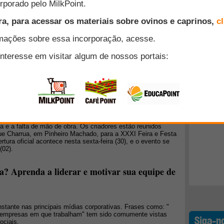
liar e contratada para administrar fazendas modernas. A mão
stoso e os gerentes das fazendas precisam se perguntar se
tividade necessárias para que esse trabalho seja competitivo.
Top 10
é usar benchmarks criados usando dados de fazendas
ncluiriam mão de obra familiar e operador, bem como mão de
m dois benchmarks: eficiência de trabalho (uma medida de
+ Lidos
uma medida de produção).
oria da ovinocultura no Rio Grande do Sul
caminho para retomar o crescimento após décadas de redução
 foi constituído na última semana e, com a presença de
resentar propostas para reagir aos atuais entraves à
ca e a falta de mão de obra. Os criadores estão reunidos
rque Charrua, em Pinheiro Machado, para a XXXI Feira e Festa
tura oficial acontece nesta sexta-feira (30), e o evento se
(02).
? Aprenda a liderar e motivar sua equipe de
stante nas principais mídias corporativas. Frases como: "
 empresas em que trabalham" tem sido comumente vistas
ociais.