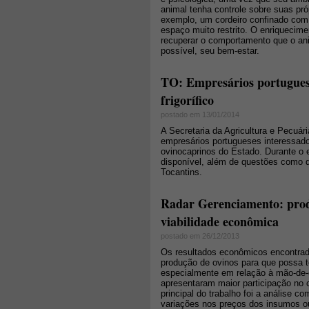
animal tenha controle sobre suas pr
exemplo, um cordeiro confinado com
espaço muito restrito. O enriquecim
recuperar o comportamento que o ani
possível, seu bem-estar.
TO: Empresários portuguese
frigorífico
postado em 13/01/2014
A Secretaria da Agricultura e Pecuári
empresários portugueses interessados
ovinocaprinos do Estado. Durante o e
disponível, além de questões como d
Tocantins.
Radar Gerenciamento: prod
viabilidade econômica
postado em 26/12/2013
Os resultados econômicos encontrado
produção de ovinos para que possa te
especialmente em relação à mão-de-o
apresentaram maior participação no 
principal do trabalho foi a análise
variações nos preços dos insumos o