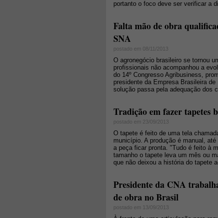
portanto o foco deve ser verificar a d
Falta mão de obra qualific
SNA
postado em 08/11/2013
O agronegócio brasileiro se tornou 
profissionais não acompanhou a evol
do 14º Congresso Agribusiness, prom
presidente da Empresa Brasileira de
solução passa pela adequação dos cu
Tradição em fazer tapetes
postado em 23/09/2013
O tapete é feito de uma tela chamada 
município. A produção é manual, até
a peça ficar pronta. "Tudo é feito 
tamanho o tapete leva um mês ou mai
que não deixou a história do tapete a
Presidente da CNA trabalha
de obra no Brasil
postado em 13/09/2013