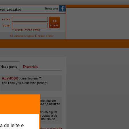
Entrar com
ios e posts
Essenciais
ikgzMOBX
comentou em
""
:
can I ask you a question please?
itamar santos pedreira
comentou em
"Você está sendo "obrigado" a utilizar
cana-de-açúcar na..."
:
Em minha propriedade, já uso há algum
tempo cana com ureia, mas gostaria de
um melhor aprofundamento no uso de...
Mais comentários e posts