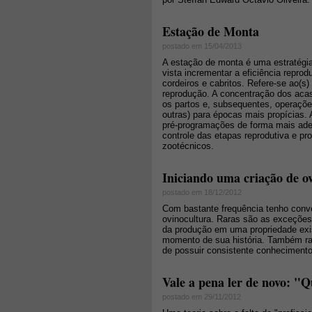
Estação de Monta
postado em 15/04/2013
A estação de monta é uma estratégi
vista incrementar a eficiência reprod
cordeiros e cabritos. Refere-se ao(s
reprodução. A concentração dos acas
os partos e, subsequentes, operaçõ
outras) para épocas mais propícias.
pré-programações de forma mais adeq
controle das etapas reprodutiva e pr
zootécnicos.
Iniciando uma criação de o
postado em 18/12/2012
Com bastante frequência tenho con
ovinocultura. Raras são as exceções
da produção em uma propriedade exist
momento de sua história. Também rar
de possuir consistente conhecimento 
Vale a pena ler de novo: "
postado em 29/11/2012