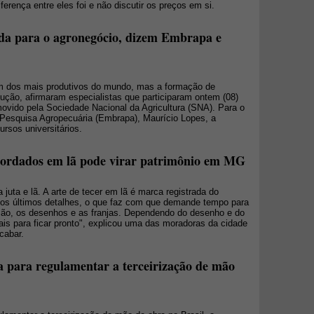
iferença entre eles foi e não discutir os preços em si.
ada para o agronegócio, dizem Embrapa e
um dos mais produtivos do mundo, mas a formação de
ução, afirmaram especialistas que participaram ontem (08)
ovido pela Sociedade Nacional da Agricultura (SNA). Para o
 Pesquisa Agropecuária (Embrapa), Maurício Lopes, a
rsos universitários.
 bordados em lã pode virar patrimônio em MG
juta e lã. A arte de tecer em lã é marca registrada do
 os últimos detalhes, o que faz com que demande tempo para
à mão, os desenhos e as franjas. Dependendo do desenho e do
s para ficar pronto", explicou uma das moradoras da cidade
cabar.
 para regulamentar a terceirização de mão