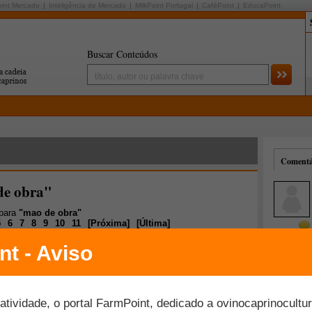
oint Mercado
Inteligência de Mercado
MilkPoint Portugal
CaféPoint
EducaPoint
Buscar Conteúdos
Comentár
de obra"
 para
"mao de obra"
5
6
7
8
9
10
11
[
Próxima
]
[
Última
]
Mais comentados
Melhor avaliados
 de trabalho e produtividade das fazendas