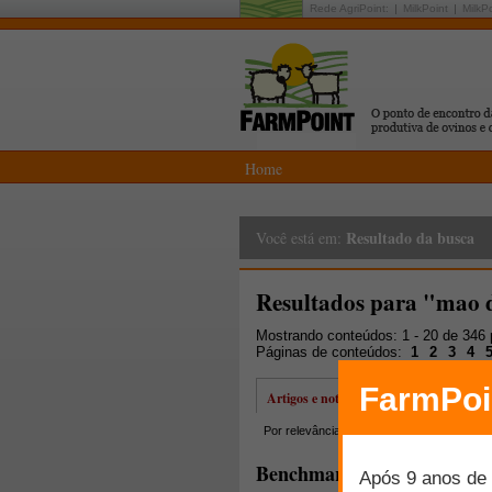
Rede AgriPoint:
MilkPoint
MilkP
Home
Resultado da busca
Você está em:
Resultados para "mao 
Mostrando conteúdos: 1 - 20 de 346
Páginas de conteúdos:
1
2
3
4
Artigos e notícias
Por relevância
Por data
Mais lidos
Benchmarking da eficiência