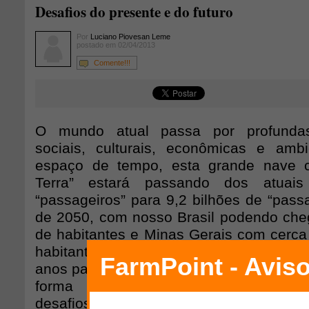
Desafios do presente e do futuro
Por
Luciano Piovesan Leme
postado em 02/04/2013
Comente!!!
O mundo atual passa por profundas
sociais, culturais, econômicas e amb
espaço de tempo, esta grande nave 
Terra” estará passando dos atuai
“passageiros” para 9,2 bilhões de “pass
de 2050, com nosso Brasil podendo che
de habitantes e Minas Gerais com cerca
habitantes (ONU). Parece distante, m
anos para atingirmos esta marca, tempo 
forma impressionantemente rápido.
desafios serão a geração de emprego,