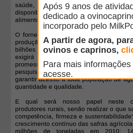
saúde, habitação, segurança públic
disponibilidade de água (em quantida
alimentos.
O fornecimento de água em quantidade
produção de alimentos de origem animal 
bilhões de habitantes, com toda a s
exigirá muito mais que planos econ
promessas eleitoreiras, exigirá açã
pesquisa agropecuária e inovação t
garantir acesso à toda população de ág
quantidade e qualidade.
E qual será nosso papel neste ce
produtores rurais, senão realizar o que
competência, firmeza e sustentabilidade?
crescimento contínuo das safras agrícola
milhões de toneladas em 2010; 14