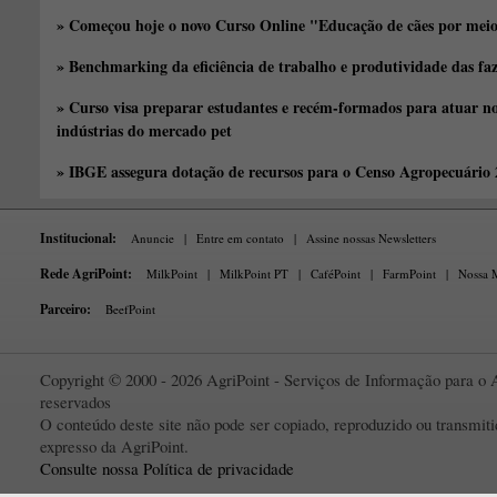
» Começou hoje o novo Curso Online "Educação de cães por meio 
» Benchmarking da eficiência de trabalho e produtividade das fa
» Curso visa preparar estudantes e recém-formados para atuar no
indústrias do mercado pet
» IBGE assegura dotação de recursos para o Censo Agropecuário
Institucional:
Anuncie
|
Entre em contato
|
Assine nossas Newsletters
Rede AgriPoint:
MilkPoint
|
MilkPoint PT
|
CaféPoint
|
FarmPoint
|
Nossa M
Parceiro:
BeefPoint
Copyright © 2000 - 2026 AgriPoint - Serviços de Informação para o A
reservados
O conteúdo deste site não pode ser copiado, reproduzido ou transmi
expresso da AgriPoint.
Consulte nossa Política de privacidade