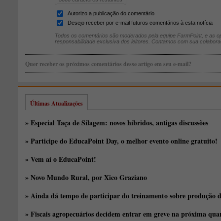
Autorizo a publicação do comentário
Desejo receber por e-mail futuros comentários à esta notícia
Todos os comentários são moderados pela equipe FarmPoint, e as op
responsabilidade exclusiva dos leitores. Contamos com sua colabora
Quer receber os próximos comentários desse artigo em seu e-mail?
Últimas Atualizações
» Especial Taça de Silagem: novos híbridos, antigas discussões
» Participe do EducaPoint Day, o melhor evento online gratuito!
» Vem aí o EducaPoint!
» Novo Mundo Rural, por Xico Graziano
» Ainda dá tempo de participar do treinamento sobre produção d
» Fiscais agropecuários decidem entrar em greve na próxima quar