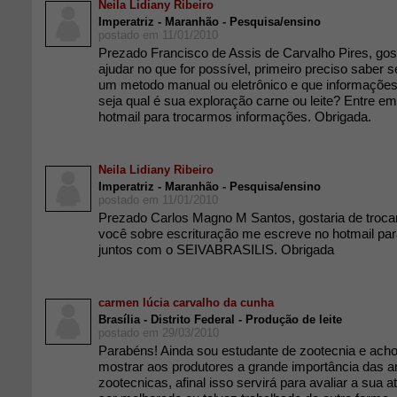
Neila Lidiany Ribeiro
Imperatriz - Maranhão - Pesquisa/ensino
postado em 11/01/2010
Prezado Francisco de Assis de Carvalho Pires, gost
ajudar no que for possível, primeiro preciso saber se
um metodo manual ou eletrônico e que informações 
seja qual é sua exploração carne ou leite? Entre e
hotmail para trocarmos informações. Obrigada.
Neila Lidiany Ribeiro
Imperatriz - Maranhão - Pesquisa/ensino
postado em 11/01/2010
Prezado Carlos Magno M Santos, gostaria de troc
você sobre escrituração me escreve no hotmail pa
juntos com o SEIVABRASILIS. Obrigada
carmen lúcia carvalho da cunha
Brasília - Distrito Federal - Produção de leite
postado em 29/03/2010
Parabéns! Ainda sou estudante de zootecnia e acho
mostrar aos produtores a grande importância das 
zootecnicas, afinal isso servirá para avaliar a sua a