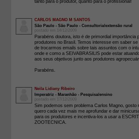
tanto para o produtor, quanto para o profissional!
CARLOS MAGNO M SANTOS
São Paulo - São Paulo - Consultoria/extensão rural
postado em 14/12/2009
Parabéns doutora, isto é de primordial importância
produtores no Brasil. Temos interesse em saber se 
de trocarmos emails sobre tais assuntos com o int
onde e como a SEIVABRASILIS pode estar atuand
aos seus objetivos junto aos produtores agropecuár
Parabéns.
Neila Lidiany Ribeiro
Imperatriz - Maranhão - Pesquisa/ensino
postado em 17/12/2009
Sim podemos sem problema Carlos Magno, gosto m
quero cada vez mais me aprofundar e dar minicurs
para os produtores e incentiva-los a usar a ES
ZOOTECNICA.