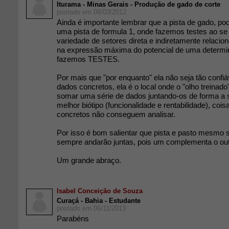
Iturama - Minas Gerais - Produção de gado de corte
postado em 08/03/2012
Ainda é importante lembrar que a pista de gado, p
uma pista de formula 1, onde fazemos testes ao se
variedade de setores direta e indiretamente relaci
na expressão máxima do potencial de uma determin
fazemos TESTES.
Por mais que "por enquanto" ela não seja tão confiáv
dados concretos, ela é o local onde o "olho treinad
somar uma série de dados juntando-os de forma a 
melhor biótipo (funcionalidade e rentabilidade), coi
concretos não conseguem analisar.
Por isso é bom salientar que pista e pasto mesmo s
sempre andarão juntas, pois um complementa o out
Um grande abraço.
Isabel Conceição de Souza
Curaçá - Bahia - Estudante
postado em 06/11/2013
Parabéns