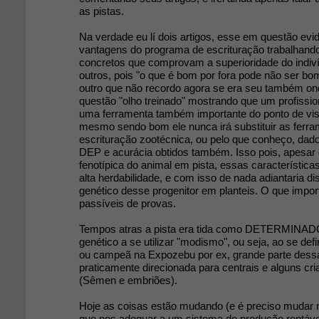
as pistas.
Na verdade eu lí dois artigos, esse em questão evi
vantagens do programa de escrituração trabalhan
concretos que comprovam a superioridade do indiv
outros, pois "o que é bom por fora pode não ser bo
outro que não recordo agora se era seu também on
questão "olho treinado" mostrando que um profissio
uma ferramenta também importante do ponto de vis
mesmo sendo bom ele nunca irá substituir as fer
escrituração zootécnica, ou pelo que conheço, da
DEP e acurácia obtidos também. Isso pois, apesar 
fenotípica do animal em pista, essas característic
alta herdabilidade, e com isso de nada adiantaria di
genético desse progenitor em planteis. O que impor
passíveis de provas.
Tempos atras a pista era tida como DETERMINAD
genético a se utilizar "modismo", ou seja, ao se de
ou campeã na Expozebu por ex, grande parte dessa
praticamente direcionada para centrais e alguns cr
(Sêmen e embriões).
Hoje as coisas estão mudando (e é preciso mudar 
que nos adequar a um sistema de produção rentáv