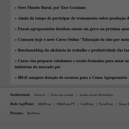
» Novo Mundo Rural, por Xico Graziano
» Ainda dá tempo de participar do treinamento sobre produção d
» Fiscais agropecuários decidem entrar em greve na próxima quar
» Começou hoje o novo Curso Online "Educação de cães por meio 
» Benchmarking da eficiência de trabalho e produtividade das fa
» Curso visa preparar estudantes e recém-formados para atuar no
indústrias do mercado pet
» IBGE assegura dotação de recursos para o Censo Agropecuário
Institucional:
Anuncie
|
Entre em contato
|
Assine nossas Newsletters
Rede AgriPoint:
MilkPoint
|
MilkPoint PT
|
CaféPoint
|
FarmPoint
|
Nossa M
Parceiro:
BeefPoint