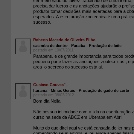
ser melhorado ou talvez trabalhado de outra forma, 
precisa dar lucros e as anotações ajudarão o profiss
produtor tomar decisões mais acertadas para a obt
esperados. A escrituração zootecnica é uma prática
sucesso.
Roberto Macedo de Oliveira Filho
cacimba de dentro - Paraiba - Produção de leite
postado em 10/07/2011
Parabens. e de grande importancia para todos prod
pequeno porte fazer as anotaçoes zootecnicas , e p
area o secredo do sucesso esta ai.
Gustavo Gouvea",
Iturama - Minas Gerais - Produção de gado de corte
postado em 08/03/2012
Bom dia Neila.
Não possuo intimidade com a lida na escrituração zo
curso na sede da ABCZ em Uberaba em Abril.
Muito do que direi aqui vc está cansada de ler nas
comentando seus artigos, e irei ainda apenas fala