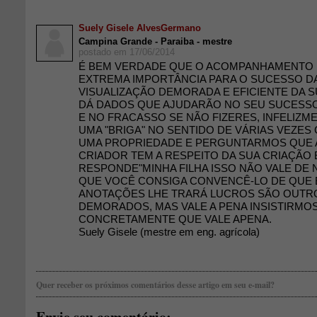
Suely Gisele AlvesGermano
Campina Grande - Paraiba - mestre
postado em 17/06/2014
É BEM VERDADE QUE O ACOMPANHAMENTO D
EXTREMA IMPORTÂNCIA PARA O SUCESSO DA
VISUALIZAÇÃO DEMORADA E EFICIENTE DA S
DÁ DADOS QUE AJUDARÃO NO SEU SUCESS
E NO FRACASSO SE NÃO FIZERES, INFELIZ
UMA "BRIGA" NO SENTIDO DE VÁRIAS VEZE
UMA PROPRIEDADE E PERGUNTARMOS QUE
CRIADOR TEM A RESPEITO DA SUA CRIAÇÃO 
RESPONDE"MINHA FILHA ISSO NÃO VALE DE N
QUE VOCÊ CONSIGA CONVENCÊ-LO DE QUE E
ANOTAÇÕES LHE TRARÁ LUCROS SÃO OUTR
DEMORADOS, MAS VALE A PENA INSISTIRMO
CONCRETAMENTE QUE VALE APENA.
Suely Gisele (mestre em eng. agrícola)
Quer receber os próximos comentários desse artigo em seu e-mail?
Envie seu comentário: