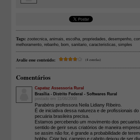
Tags:
,
,
,
,
,
zootecnica
animais
escolha
propriedades
desempenho
con
,
,
,
,
,
melhoramento
rebanho
bom
sanitario
caracteristicas
simples
Avalie esse conteúdo:
(4 estrelas)
Comentários
Capataz Assessoria Rural
Brasília - Distrito Federal - Softwares Rural
postado em 11/06/2008
Parabéns professora Neila Lidiany Ribeiro.
É de iniciativa dessa natureza e de profissionais do
pecuária brasileira precisa.
Estamos percebendo um movimento dos pecuaristas
sentido de gerir seus criatórios de maneira empres
se assim não for, é grande a probabilidade de terem
hobby. Criar boi, carneiro e cabrito deixou de ser d