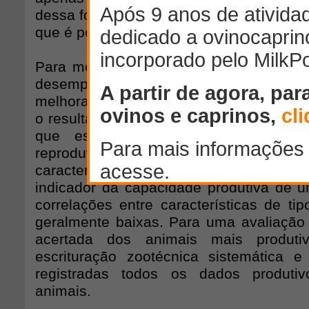
dessa forma incorrer em escolhas errada
que é perfeito por fora não é bom por den
Para melhor ilustrar essa questão pode
desempenho de um animal pela equa
melhoramento em que P = G + E, indican
o resultado do seu genótipo e das condi
que está submetido (manejo aliment
reprodutivo bem como condições climá
caracteres morfológicos isolados
indicador da capacidade produtiva de u
correlações entre características de ti
geralmente baixas. Para uma avaliação
acertada dos animais mais produtiv
escrituração zootécnica sistemática e
registradas todos os dados produti
animais.