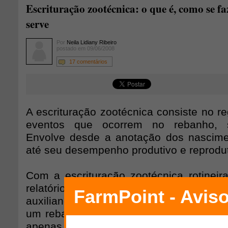
Escrituração zootécnica: o que é, como se fa
serve
Por
Neila Lidiany Ribeiro
postado em 09/06/2008
17 comentários
A escrituração zootécnica consiste no re
eventos que ocorrem no rebanho, si
Envolve desde a anotação dos nascime
até seu desempenho produtivo e reprodut
Com a escrituração zootécnica rotineira
relatórios que comprovam o desempe
auxiliando portanto, na escolha dos me
um rebanho. A escolha de animais tom
apenas seus caracteres morfológicos n