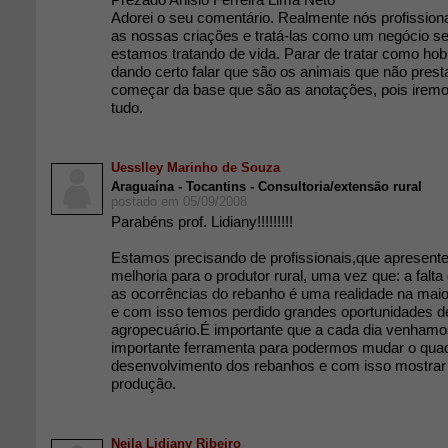
Adorei o seu comentário. Realmente nós profission
as nossas criações e tratá-las como um negócio 
estamos tratando de vida. Parar de tratar como ho
dando certo falar que são os animais que não pre
começar da base que são as anotações, pois iremo
tudo.
Uesslley Marinho de Souza
Araguaína - Tocantins - Consultoria/extensão rural
postado em 05/09/2008
Parabéns prof. Lidiany!!!!!!!!!
Estamos precisando de profissionais,que apresent
melhoria para o produtor rural, uma vez que: a falt
as ocorrências do rebanho é uma realidade na maio
e com isso temos perdido grandes oportunidades de
agropecuário.É importante que a cada dia venhamos
importante ferramenta para podermos mudar o qua
desenvolvimento dos rebanhos e com isso mostrar 
produção.
Neila Lidiany Ribeiro