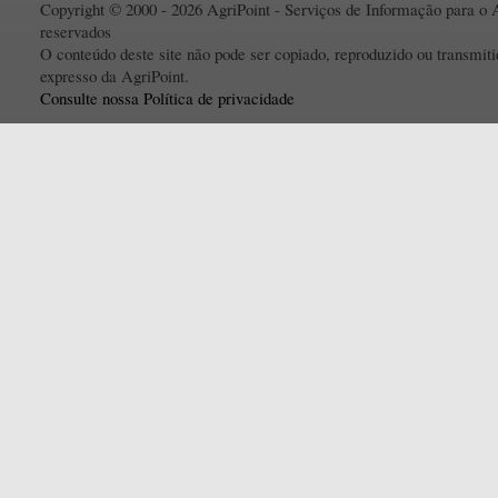
Copyright © 2000 - 2026 AgriPoint - Serviços de Informação para o A
reservados
O conteúdo deste site não pode ser copiado, reproduzido ou transmi
expresso da AgriPoint.
Consulte nossa Política de privacidade