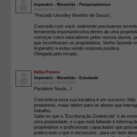
Imperatriz - Maranhão - Pesquisa/ensino
postado em 10/09/2008
"Prezado Uesslley Marinho de Souza",
Concordo com você, realmente precisamos incentiva
ferramenta importantíssima dentro de uma proprie
começar como educadores pelos nossos alunos, poi
que incentivaram os proprietários. Venho fazendo e
Imperatriz e estou vendo resposta positiva.
Obrigada pelo recado.
Helba Pereira
Imperatriz - Maranhão - Estudante
postado em 09/10/2009
Parabéns Neyla....!
Concerteza essa sua iniciativa é um sucesso. Não 
produtores, maas tabém para os alunos que interag
trabalho.
Sabe-se que a "Escrituração Zooteécnia" é de extr
uma propriedade, e o que está faltando é informaçã
proprietários e profissionais capacitados que pos
prática tudo o que é necessário , para um bom de