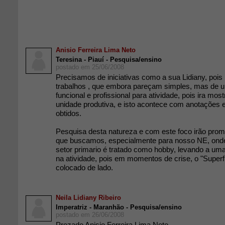
Anisio Ferreira Lima Neto
Teresina - Piauí - Pesquisa/ensino
postado em 25/06/2008
Precisamos de iniciativas como a sua Lidiany, pois
trabalhos , que embora pareçam simples, mas de 
funcional e profissional para atividade, pois ira most
unidade produtiva, e isto acontece com anotações 
obtidos.
Pesquisa desta natureza e com este foco irão prom
que buscamos, especialmente para nosso NE, ond
setor primario é tratado como hobby, levando a uma
na atividade, pois em momentos de crise, o "Superfl
colocado de lado.
Neila Lidiany Ribeiro
Imperatriz - Maranhão - Pesquisa/ensino
postado em 26/06/2008
Prezado Anisio Ferreira Lima Neto