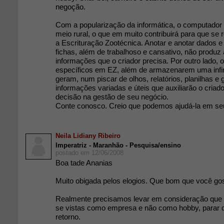
negoção.
Com a popularização da informática, o computador
meio rural, o que em muito contribuirá para que se r
a Escrituração Zootécnica. Anotar e anotar dados 
fichas, além de trabalhoso e cansativo, não produz
informações que o criador precisa. Por outro lado, 
específicos em EZ, além de armazenarem uma infi
geram, num piscar de olhos, relatórios, planilhas e
informações variadas e úteis que auxiliarão o criad
decisão na gestão de seu negócio.
Conte conosco. Creio que podemos ajudá-la em seu
Neila Lidiany Ribeiro
Imperatriz - Maranhão - Pesquisa/ensino
postado em 12/06/2008
Boa tade Ananias
Muito obigada pelos elogios. Que bom que você gos
Realmente precisamos levar em consideração que
se vistas como empresa e não como hobby, parar d
retorno.