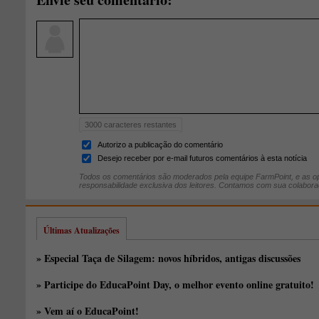
3000
caracteres restantes
Autorizo a publicação do comentário
Desejo receber por e-mail futuros comentários à esta notícia
Todos os comentários são moderados pela equipe FarmPoint, e as op
responsabilidade exclusiva dos leitores. Contamos com sua colabora
Últimas Atualizações
» Especial Taça de Silagem: novos híbridos, antigas discussões
» Participe do EducaPoint Day, o melhor evento online gratuito!
» Vem aí o EducaPoint!